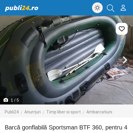
publi
24
.ro
1
/ 5
Publi24
Anunțuri
Timp liber si sport
Ambarcatiuni
Barcă gonflabilă Sportsman BTF 360, pentru 4