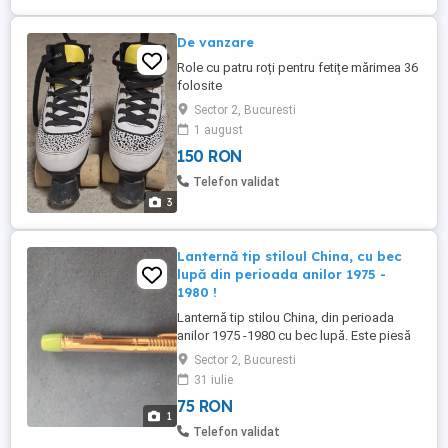
De vanzare
Role cu patru roți pentru fetițe mărimea 36
folosite
Sector 2, Bucuresti
1 august
150 RON
Telefon validat
3
Lanternă tip stiloul China, cu bec
lupă din perioada anilor 1975 -
1980 !
Lanternă tip stilou China, din perioada
anilor 1975 -1980 cu bec lupă. Este piesă
colecție ! Lanterna este funcțională, nu
Sector 2, Bucuresti
prezintă deteriorări, sau zgârieturi, iar
31 iulie
alimentarea se face cu 2 baterii. Prețul
75 RON
este de 75 lei, negociabil. Pentru detalii,
1
pot fi contactat telefonic, sau pe mail !
Telefon validat