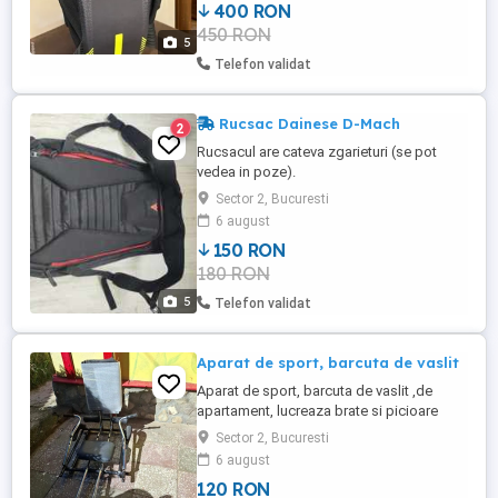
400 RON
este o traducere automată generată de un
450 RON
software: Vesta Netcube este o protecție
5
Vesta multisport ...
Telefon validat
Rucsac Dainese D-Mach
2
Rucsacul are cateva zgarieturi (se pot
vedea in poze).
Sector 2, Bucuresti
6 august
150 RON
180 RON
5
Telefon validat
Aparat de sport, barcuta de vaslit
Aparat de sport, barcuta de vaslit ,de
apartament, lucreaza brate si picioare
Sector 2, Bucuresti
6 august
120 RON