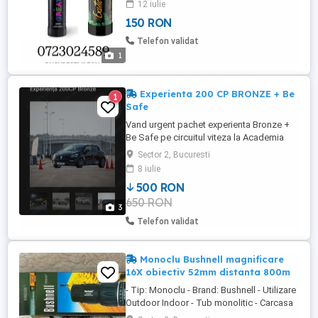
12 iulie
150 RON
Telefon validat
1
Experienta 200 CP BRONZE + Be
1
Safe
Vand urgent pachet experienta Bronze +
Be Safe pe circuitul viteza la Academia
Titi Aur de langa Bucuresti Pachetul are
Sector 2, Bucuresti
valabilitate pentru programarea pe circuit
8 iulie
pana la 16 august Masina este Renault
500 RON
Clio Trophy si exista detalii pe site ATA
650 RON
Ideal pentru cadou Predare personala in
3
Bucuresti
Telefon validat
Monoclu Bushnell magnificare
16X obiectiv 52mm distanta 800m
- Tip: Monoclu - Brand: Bushnell - Utilizare
Outdoor Indoor - Tub monolitic - Carcasa
monocularului este fabricata din metal si