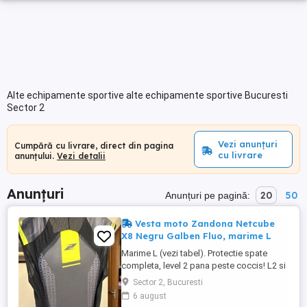
Alte echipamente sportive alte echipamente sportive Bucuresti
Sector 2
Vezi anunțuri
Cumpără cu livrare, direct din pagina
cu livrare
anunțului.
Vezi detalii
Anunțuri
20
50
Anunțuri pe pagină:
Vesta moto Zandona Netcube
X8 Negru Galben Fluo, marime L
Marime L (vezi tabel). Protectie spate
completa, level 2 pana peste coccis! L2 si
pe fata. Ca noua, purtata o singura data !
Sector 2, Bucuresti
Este excelenta vara prin oras ! Prefer
6 august
predare personala in Bucuresti. Aceasta