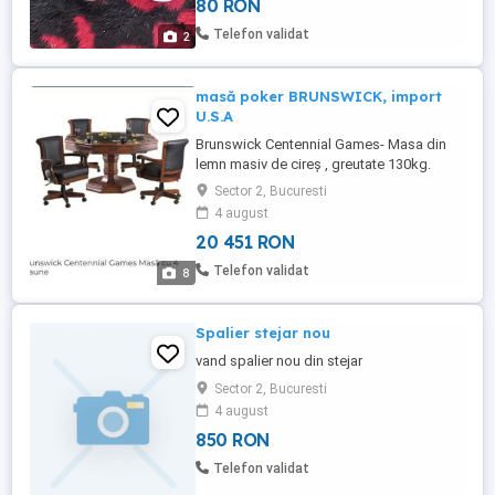
80 RON
Telefon validat
2
masă poker BRUNSWICK, import
U.S.A
Brunswick Centennial Games- Masa din
lemn masiv de cireș , greutate 130kg.
Import USA. pt 8 jucători Vine impreuna cu
Sector 2, Bucuresti
8 scaune ( 4 originale + 4 executate la
4 august
comanda). Poate fi folosita ca masa de
20 451 RON
jocuri dar și decorativa sau utilizată ca
masa însuși, tăblia fiind reversibila iar
Telefon validat
8
suprafața de joc vine ...
Spalier stejar nou
vand spalier nou din stejar
Sector 2, Bucuresti
4 august
850 RON
Telefon validat