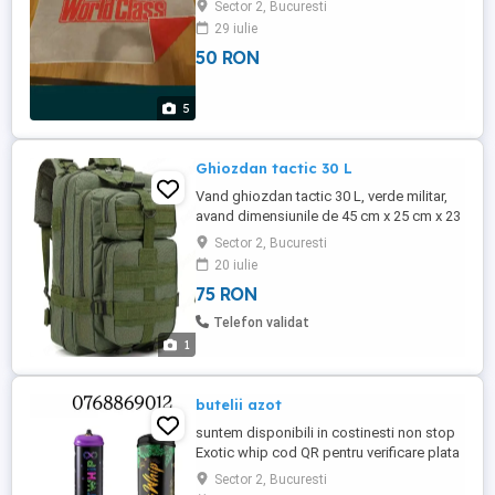
Sector 2, Bucuresti
29 iulie
50 RON
5
Ghiozdan tactic 30 L
Vand ghiozdan tactic 30 L, verde militar,
avand dimensiunile de 45 cm x 25 cm x 23
cm. In orasele Bucuresti, Cluj-Napoca,
Sector 2, Bucuresti
Sibiu, Brasov, Baia-Mare, Buzau,
20 iulie
transportul este gratuit.
75 RON
Telefon validat
1
butelii azot
suntem disponibili in costinesti non stop
Exotic whip cod QR pentru verificare plata
se face cash sau revolut!
Sector 2, Bucuresti