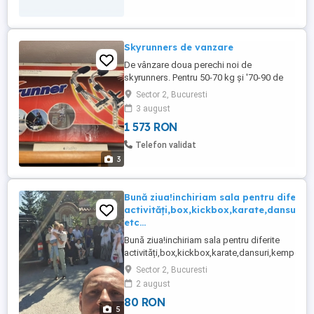
Skyrunners de vanzare
De vânzare doua perechi noi de
skyrunners. Pentru 50-70 kg și '70-90 de
kg.
Sector 2, Bucuresti
3 august
1 573 RON
Telefon validat
3
Bună ziua!inchiriam sala pentru diferite
activități,box,kickbox,karate,dansuri,
etc...
Bună ziua!inchiriam sala pentru diferite
activități,box,kickbox,karate,dansuri,kempo
etc...toaleta,..etc
Sector 2, Bucuresti
2 august
80 RON
5