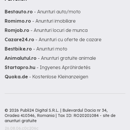
Bestauto.ro
- Anunturi auto/moto
Romimo.ro
- Anunturi imobiliare
Romjob.ro
- Anunturi locuri de munca
Cazare24.ro
- Anunturi cu oferte de cazare
Bestbike.ro
- Anunturi moto
Animalutul.ro
- Anunturi gratuite animale
Startapro.hu
- Ingyenes Apróhirdetés
Quoka.de
- Kostenlose Kleinanzeigen
© 2026 Publi24 Digital S.R.L. | Bulevardul Dacia nr 34,
Oradea 410346, Romania | Tax ID: RO20201084 -
site de
anunturi gratuite
26.08.06.c0c206c