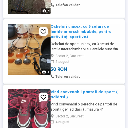
Telefon validat
3
Ochelari unisex, cu 3 seturi de
lentile interschimbabile, pentru
activitați sportive.i
Ochelari de sport unisex, cu 3 seturi de
lentile interschimbabile. Lentilele sunt din
sticlă incasabilă din policarbonat
Sector 2, Bucuresti
rezistente la zgârieturi. Ochelarii sunt
5 august
pentru toate condițiile de vizibilitate.
50 RON
Lentile portocalii, colorate și cu oglindă.
1
Lentilele de culoare portocalie sunt făcute
Telefon validat
cu un strat ...
Vind convenabil pantofi de sport (
adidasi )
Vind convenabil o pereche de pantofi de
sport ( gen adidasi ) , masura 41
Sector 2, Bucuresti
4 august