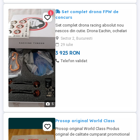
Set complet drona FPW de
1
concurs
Set complet drona racing absolut nou
nescos din cutie. Drona Eachin, ochelari
FPW incarcator acumulatori, doi
Sector 2, Bucuresti
acumulatori, telecomanda radio. Sunt
29 iulie
absolut noi in curtie.
3 925 RON
Telefon validat
5
Prosop original World Class
Prosop original World Class Produs
original de calitate cumparat promotional
de la World Class