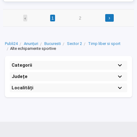
›
‹
1
2
Publi24
Anunțuri
Bucuresti
Sector 2
Timp liber si sport
Alte echipamente sportive
Categorii
Județe
Localități