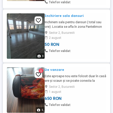
Telefon validat
Inchiriere sala dansuri
Inchiriem sala pentru dansuri ( total sau
ore). Locatia se afla în zona Pantelimon
(Conplex Delfinului). Dotari: oglinzi, bare
Sector 2, Bucuresti
pentru balet, aer condiționat, vestiare,
2 august
grupuri sanitare, zona asteptare însoțitori.
50 RON
Preț 50 lei ora.
Telefon validat
3
De vanzare
1
Este aproape nou este folosit duar în casă
are și scaun și se poate conecta la
telefonul mobil și se aude muzica dorită .
Sector 2, Bucuresti
1 august
650 RON
Telefon validat
5