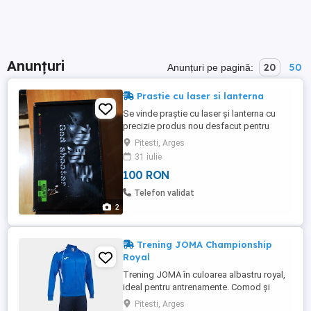
Anunțuri
20
50
Anunțuri pe pagină:
Prastie cu laser si lanterna
Se vinde praștie cu laser și lanterna cu
precizie produs nou desfacut pentru
proba si poze cu 3 elastice de rezerva si 3
Pitesti, Arges
inbusuri necesare pentru montaj și
31 iulie
demontaj dipozitiv sau mentenanță
100 RON
Telefon validat
2
Trening JOMA Championship
Royal
Trening JOMA în culoarea albastru royal,
ideal pentru antrenamente. Comod și
stilat, acest trening va fi alegerea perfectă
Pitesti, Arges