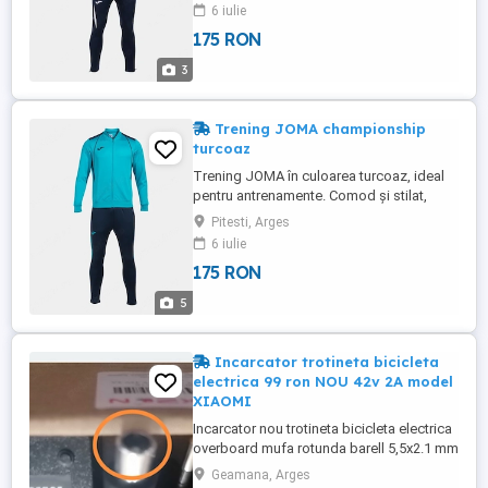
pentru activitățile sportive. Ieși în evidență
6 iulie
cu acest outfit unic! Costum de trening
175 RON
compus dintr-un hanorac cu fermoar și
pantaloni lungi. Acest costum de trening
3
poate fi purtat ...
Trening JOMA championship
turcoaz
Trening JOMA în culoarea turcoaz, ideal
pentru antrenamente. Comod și stilat,
acest trening va fi alegerea perfectă
Pitesti, Arges
pentru activitățile sportive. Ieși în evidență
6 iulie
cu acest outfit unic! Costum de trening
175 RON
compus dintr-un hanorac cu fermoar și
pantaloni lungi. Acest costum de trening
5
poate fi purtat atât ...
Incarcator trotineta bicicleta
electrica 99 ron NOU 42v 2A model
XIAOMI
Incarcator nou trotineta bicicleta electrica
overboard mufa rotunda barell 5,5x2.1 mm
Model xiaomi aoro si multe compatibile
Geamana, Arges
42 volti 2 amperi Incarcare semirapida