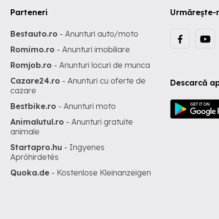
Parteneri
Urmărește-
Bestauto.ro
- Anunturi auto/moto
Romimo.ro
- Anunturi imobiliare
Romjob.ro
- Anunturi locuri de munca
Cazare24.ro
- Anunturi cu oferte de
Descarcă ap
cazare
Bestbike.ro
- Anunturi moto
Animalutul.ro
- Anunturi gratuite
animale
Startapro.hu
- Ingyenes
Apróhirdetés
Quoka.de
- Kostenlose Kleinanzeigen