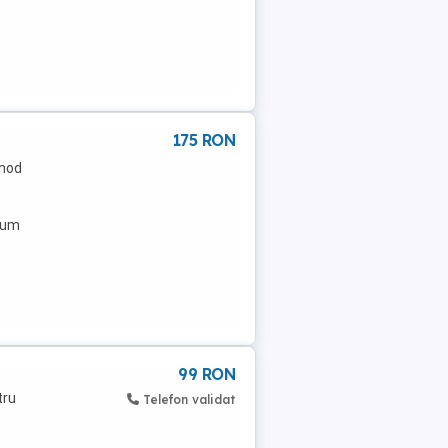
175 RON
omod
tum
99 RON
tru
Telefon validat