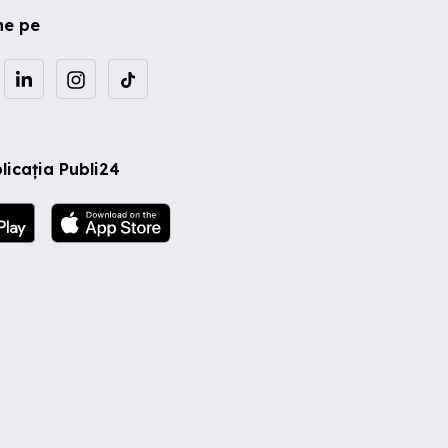
ne pe
licația Publi24