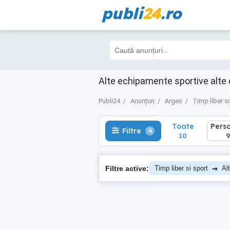
publi
24
.ro
Toate
Perso
Filtre
4
10
9
Alte echipamente sportive alte
Publi24
Anunțuri
Arges
Timp liber si
Toate
Pers
Filtre
4
10
9
→
Filtre active:
Timp liber si sport
Al