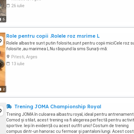
26 iulie
5
Role pentru copii .Rolele roz msrime L
Rolele albastre sunt putin folosite,sunt pentru copii miciCele roz s
folosite ,au marimea L.Nu răspund la sms Sunați-mă:
Pitesti, Arges
13 iulie
2
Trening JOMA Championship Royal
Trening JOMA în culoarea albastru royal, ideal pentru antrenament
Comod și stilat, acest trening va fi alegerea perfectă pentru activit
sportive. Ieși în evidență cu acest outfit unic! Costum de trening
compus dintr-un hanorac cu fermoar și pantaloni lungi. Acest cos