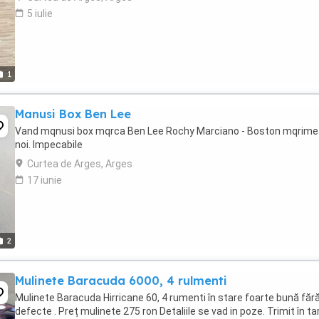
5 iulie
1
Manusi Box Ben Lee
Vand mqnusi box mqrca Ben Lee Rochy Marciano - Boston mqrimea
noi. Impecabile
Curtea de Arges, Arges
17 iunie
2
Mulinete Baracuda 6000, 4 rulmenti
Mulinete Baracuda Hirricane 60, 4 rumenti în stare foarte bună făr
defecte . Preț mulinete 275 ron Detaliile se vad in poze. Trimit în ta