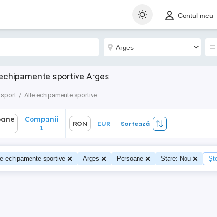
ane
Companii
RON
EUR
Sortează
Contul meu
1
 echipamente sportive Arges
 sport
Alte echipamente sportive
oane
Companii
RON
EUR
Sortează
1
te echipamente sportive
Arges
Persoane
Stare: Nou
Ște