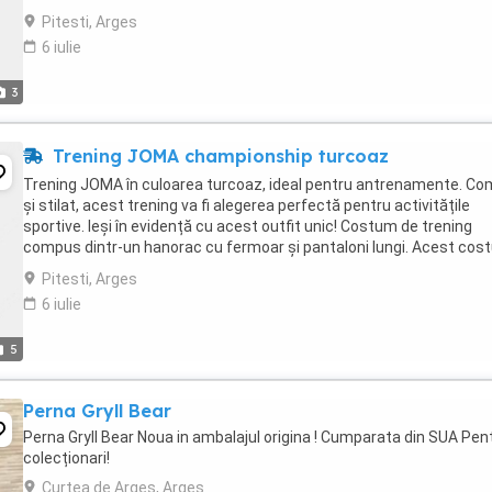
de trening poate fi purtat ...
Pitesti, Arges
6 iulie
3
Trening JOMA championship turcoaz
Trening JOMA în culoarea turcoaz, ideal pentru antrenamente. C
și stilat, acest trening va fi alegerea perfectă pentru activitățile
sportive. Ieși în evidență cu acest outfit unic! Costum de trening
compus dintr-un hanorac cu fermoar și pantaloni lungi. Acest cos
de trening poate fi purtat atât ...
Pitesti, Arges
6 iulie
5
Perna Gryll Bear
Perna Gryll Bear Noua in ambalajul origina ! Cumparata din SUA Pen
colecționari!
Curtea de Arges, Arges