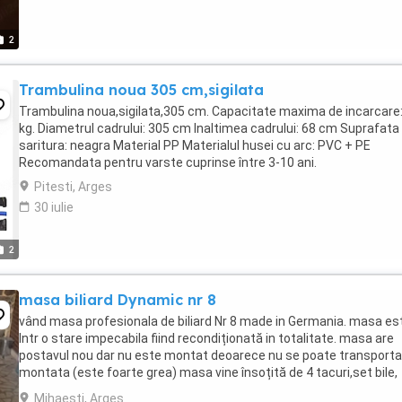
2
Trambulina noua 305 cm,sigilata
Trambulina noua,sigilata,305 cm. Capacitate maxima de incarcare
kg. Diametrul cadrului: 305 cm Inaltimea cadrului: 68 cm Suprafata
saritura: neagra Material PP Materialul husei cu arc: PVC + PE
Recomandata pentru varste cuprinse între 3-10 ani.
Pitesti, Arges
30 iulie
2
masa biliard Dynamic nr 8
vând masa profesionala de biliard Nr 8 made in Germania. masa es
Intr o stare impecabila fiind recondiționată in totalitate. masa are
postavul nou dar nu este montat deoarece nu se poate transporta
montata (este foarte grea) masa vine însoțită de 4 tacuri,set bile,
triunghi,creta și lampa biliard.
Mihaesti, Arges