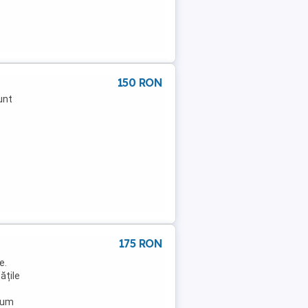
150 RON
unt
175 RON
e.
ățile
tum