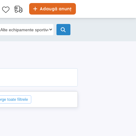
Adaugă anunț
rge toate filtrele