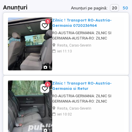
Anunțuri
20
50
Anunțuri pe pagină:
Zilnic ! Transport RO-Austria-
5
Germania 0720236964
RO-AUSTRIA-GERMANIA: ZILNIC SI
GERMANIA-AUSTRIA-RO: ZILNIC
Transport de persoane de la adresa pana
Resita, Caras-Severin
la adresa dorita pe ruta : Resita-
ieri 11:13
Caransebes-Lugoj-Timisoara-Arad-Viena-
Linz-Salzburg-Munchen-Nuremberg-
Stuttgart-Heilbronn-Frankfurt-Mannheim-
1
Karlsruhe(sau in apropiere) si Retur
Transport de persoane ...
Zilnic ! Transport RO-Austria-
6
Germania si Retur
RO-AUSTRIA-GERMANIA: ZILNIC SI
GERMANIA-AUSTRIA-RO: ZILNIC
Transport de persoane de la adresa pana
Resita, Caras-Severin
la adresa dorita pe ruta : Resita-
ieri 10:02
Caransebes-Lugoj-Timisoara-Arad-Viena-
Linz-Salzburg-Munchen-Nuremberg-
Stuttgart-Heilbronn-Frankfurt-Mannheim-
1