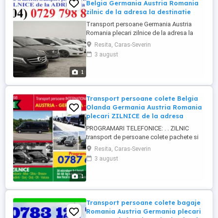
Belgia Germania Austria Romania
zilnic de la adresa la destinatie
Transport persoane Germania Austria
Romania plecari zilnice de la adresa la
adresa si la destinatie ! - transport
Resita, Caras-Severin
persoane - transport colete - transport
3 august
pachete - transport bagaje - plata se
poate face si la destinatie Curse rapide cu
1
microbuze si soferi profesionisti pentru
siguranta si confortul tau! Suna ...
Transport persoane colete Belgia
Olanda Germania Austria Romania
plecari ZILNICE de la adresa
PROGRAMARI TELEFONICE: . . ZILNIC
transport de persoane colete pachete si
bagaje cu microbuze TUR-RETUR de la
Resita, Caras-Severin
ADRESA la ADRESA !!! ROMANIA UNGARIA
3 august
AUSTRIA GERMANIA BELGIA OLANDA . .
ZILNIC transport persoane colete pachete
1
si bagaje spre/din JUDETELE: Alba, Arad,
Arges, Bihor, Brasov, Bucuresti, ...
Transport persoane colete bagaje
Romania Austria Germania plecari