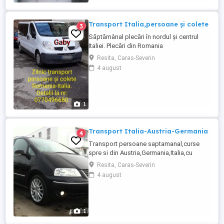
Karlsruhe(sau in apropiere) si Retur
Transport de persoane ...
Transport Italia,persoane și colete
3
Săptămânal plecări în nordul și centrul
Italiei. Plecări din Romania
luni,miercuri,vineri din
Resita, Caras-Severin
județele:DJ,MH,CS,TM,AR. Plecări din
4 august
Italia marți,joi și sâmbătă. Mai multe detalii
la numerele de telefon:
1
Transport Italia-Austria-Germania
4
Transport persoane saptamanal,curse
spre si din Austria,Germania,Italia,cu
soferi profesionisti de la adresa la
Resita, Caras-Severin
adresa.Plecarile se fac din jud. Caras-
4 august
Severin si jud. vecine.Tel: ,sau . Nu
transport persoane ITALIA-
GERMANIA,GERMANIA-ITALIA!!! Tel:
1