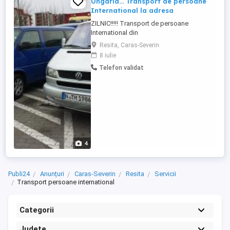
Ungaria... Transport de persoane
International la adresa
ZILNIC!!!!! Transport de persoane
International din
RO.Judetele..Caras..Timis..si Arad de la
Resita, Caras-Severin
adresa la adresa an ...Austria ..Germania,,
8 iulie
Luxembourg.. Belgia si Olanda...cu buzuri
Telefon validat
cu 2 SOFERI..de 6+1.. .7+1 si 8+1 locuri
dotate cu klima soferi cu experienta se
ofera o masa calda in Ungaria pt
informatii ...
4
Publi24
Anunțuri
Caras-Severin
Resita
Servicii
Transport persoane international
Categorii
Județe