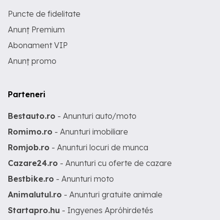
Puncte de fidelitate
Anunț Premium
Abonament VIP
Anunț promo
Parteneri
Bestauto.ro
- Anunturi auto/moto
Romimo.ro
- Anunturi imobiliare
Romjob.ro
- Anunturi locuri de munca
Cazare24.ro
- Anunturi cu oferte de cazare
Bestbike.ro
- Anunturi moto
Animalutul.ro
- Anunturi gratuite animale
Startapro.hu
- Ingyenes Apróhirdetés