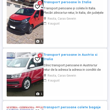
Transport persoane în Italia
4
Transport persoane și colete în Italia.
Plecări zilnice tur-retur, în Italia, din județele
CS,TM,AR,MH. Info la tel.: sau
Resita, Caras-Severin
4 august
1
Transport persoane in Austria si
4
Italia
Zilnic transport persoane in Austria tur
retur de la adresa la adresa in conditii de
confort si siguranta cu soferi
Resita, Caras-Severin
experimentati. Relatii la tel : .
4 august
1
transport persoane colete bagaje