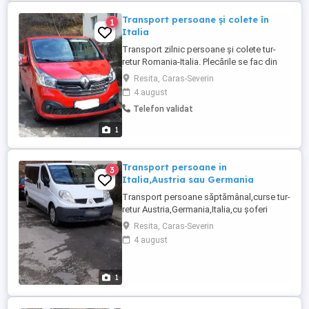
Transport persoane și colete în
1
Italia
Transport zilnic persoane și colete tur-
retur Romania-Italia. Plecările se fac din
județele HD,MH,CS,TM,AR,cu destinația în
Resita, Caras-Severin
centrul și nordul Italiei. Garantăm
4 august
siguranță,rapiditate și confort! Detalii la nr
Telefon validat
de tel: . De asemenea și pe whatsapp!
1
Transport persoane in
3
Italia,Austria sau Germania
Transport persoane săptămânal,curse tur-
retur Austria,Germania,Italia,cu șoferi
profesioniști de la adresă la
Resita, Caras-Severin
adresă.Plecările se fac din
4 august
jud:AR,TM,CS,MH,DJ,OT. Nu transport
persoane ITALIA-GERMANIA,GERMANIA-
ITALIA!!!
1