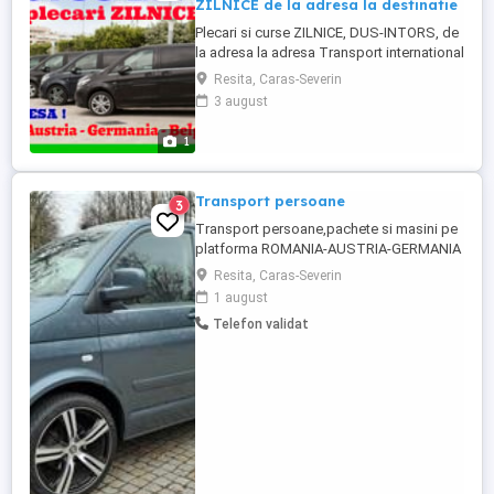
ZILNICE de la adresa la destinatie
Plecari si curse ZILNICE, DUS-INTORS, de
la adresa la adresa Transport international
de persoane, colete, pachete si bagaje
Resita, Caras-Severin
Romania - Austria - Germania - Belgia -
3 august
Olanda Plecarile din Romania sunt zilnice,
de la adresa de domiciliu la adresa de
1
destinatie, de pe urmatoarele trasee:
Traseu 1: Bucuresti ...
Transport persoane
3
Transport persoane,pachete si masini pe
platforma ROMANIA-AUSTRIA-GERMANIA
tur-retur de la adresa la adresa, curse
Resita, Caras-Severin
saptaminale,rapid,confortabil,in cele mai
1 august
bune conditii. Detalii si rezervari la tel.
Telefon validat
0040745982907.