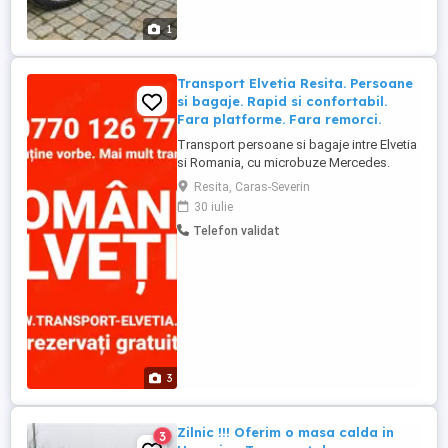
1
Transport Elvetia Resita. Persoane
si bagaje. Rapid si confortabil.
Fara platforme. Fara remorci.
Transport persoane si bagaje intre Elvetia
si Romania, cu microbuze Mercedes.
Rapid si confortabil. Plecari din Romania
Resita, Caras-Severin
in zilele de luni, miercuri si vineri. Plecari
30 iulie
din Elvetia in zilele de marti, joi si sambata.
Telefon validat
Mai putine vorbe. Mai mult transport.
3
Zilnic !!! Oferim o masa calda in
3