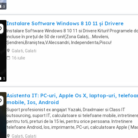
1
Instalare Software Windows 8 10 11 și Drivere
Instalare Software Windows 8 10 11 si Drivere Kituri! Programele do
incluse în prețul de 50 de roni!(Zona Galați,...Movileni,
Șendreni,Braniștea,V.Alecsandri, Independenta,Piscu!
Galati, Galati
16 iulie
1
Asistenta IT: PC-uri, Apple Os X, laptop-uri, telefoa
mobile, Ios, Android
Suport profesionist ex angajat Yazaki, Draxlmaier si Class IT
outsourcing, suport IT, calculatoare si telefoane mobile, intretinere
pentru toti, preturi de la 15 lei, pentru orice persoana. Intretinere
telefoane Android, Ios, imprimante, PC-uri, calculatoare Apple ( Ma
X) !
Galati, Galati