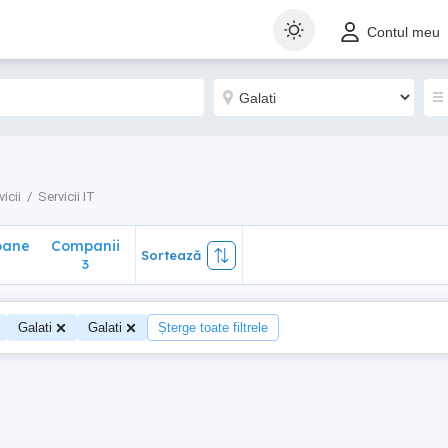
ane
Companii
Sortează
Contul meu
3
icii
Servicii IT
oane
Companii
Sortează
3
Galati
Galati
Șterge toate filtrele