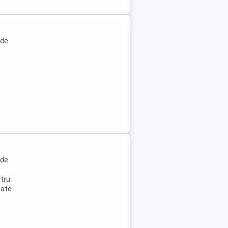
 de
 de
ntru
tate