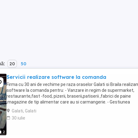
nă:
20
50
Servicii realizare software la comanda
Firma cu 30 ani de vechime pe raza oraselor Galati si Braila realiza
software la comanda pentru: - Vanzare in regim de supermarket,
restaurante,fast -food, pizerii, braserii,patiserii ,fabrici de paine
,magazine de tip alimentar care au si carmangerie. - Gestiunea
stocurilor - Urmarirea productiei - ...
Galati, Galati
30 iulie
2