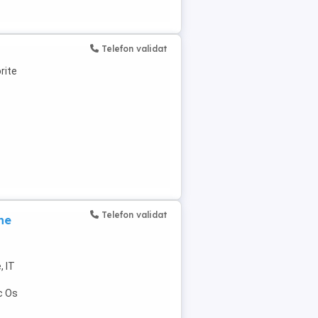
Telefon validat
rite
Telefon validat
ne
, IT
c Os