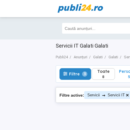
publi
24
.ro
Toate
Perso
Filtre
3
8
5
Servicii IT Galati Galati
Publi24
Anunțuri
Galati
Galati
Serv
Toate
Pers
Filtre
3
8
5
→
Filtre active:
Servicii
Servicii IT