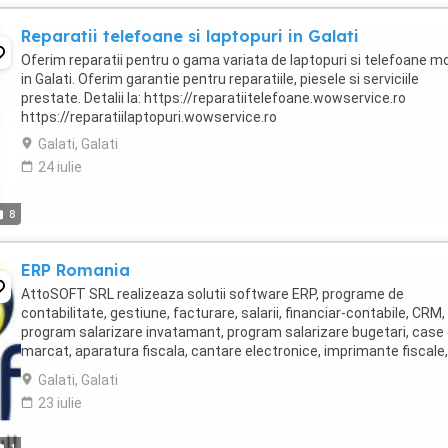
Reparatii telefoane si laptopuri in Galati
Oferim reparatii pentru o gama variata de laptopuri si telefoane mo
in Galati. Oferim garantie pentru reparatiile, piesele si serviciile
prestate. Detalii la: https://reparatiitelefoane.wowservice.ro
https://reparatiilaptopuri.wowservice.ro
Galati, Galati
24 iulie
8
ERP Romania
AttoSOFT SRL realizeaza solutii software ERP, programe de
contabilitate, gestiune, facturare, salarii, financiar-contabile, CRM,
program salarizare invatamant, program salarizare bugetari, case
marcat, aparatura fiscala, cantare electronice, imprimante fiscale,
scanere, cititoare coduri de bare, PDA, ...
Galati, Galati
23 iulie