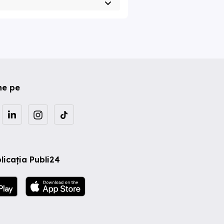
ne pe
licația Publi24