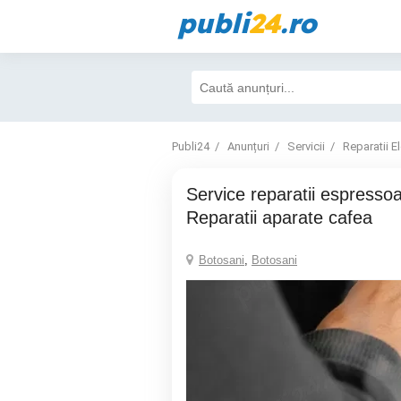
publi
24
.ro
Publi24
Anunțuri
Servicii
Reparatii E
Service reparatii espressoare Botoșani,
Reparatii aparate cafea
Botosani
,
Botosani