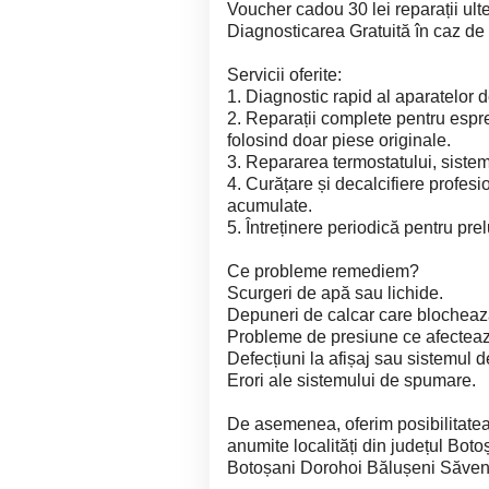
Voucher cadou 30 lei reparații ult
Diagnosticarea Gratuită în caz de 
Servicii oferite:
1. Diagnostic rapid al aparatelor 
2. Reparații complete pentru espr
folosind doar piese originale.
3. Repararea termostatului, sistem
4. Curățare și decalcifiere profesi
acumulate.
5. Întreținere periodică pentru pre
Ce probleme remediem?
Scurgeri de apă sau lichide.
Depuneri de calcar care blocheaz
Probleme de presiune ce afectează
Defecțiuni la afișaj sau sistemul 
Erori ale sistemului de spumare.
De asemenea, oferim posibilitatea
anumite localități din județul Bot
Botoșani Dorohoi Bălușeni Săveni