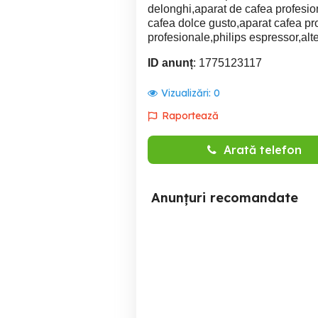
delonghi,aparat de cafea profesio
cafea dolce gusto,aparat cafea pr
profesionale,philips espressor,al
ID anunț
: 1775123117
Vizualizări:
0
Raportează
Arată telefon
Anunțuri recomandate