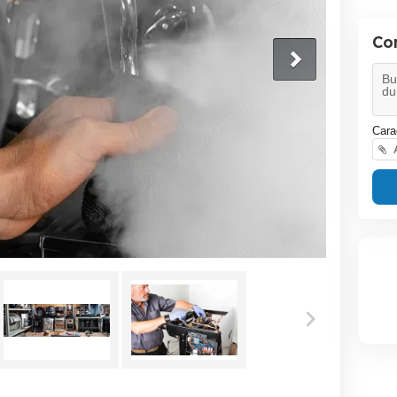
Con
Cara
A