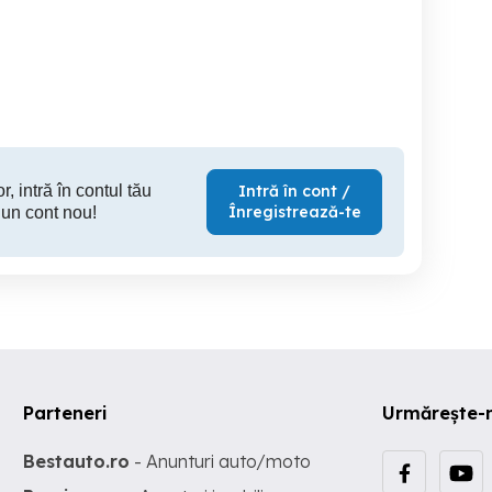
Reparatii frigidere,
Instalez Windows 10, 11, 7,
ombine frigorifice și
Office, service calculatoare
gelatoare la domiciliu
Botosani
Botosani
r, intră în contul tău
Intră în cont /
Înregistrează-te
 un cont nou!
Parteneri
Urmărește-
Bestauto.ro
- Anunturi auto/moto