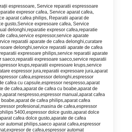
ații espressoare, Service reparatii espressoare
eparatie expresor cafea, Service aparat cafea,
e aparat cafea philips, Reparatii aparat de
ce gusto,Service expresoare cafea, Service
al delonghi,reparatie expresor cafea,reparatie
 de cafea,service espressor,service aparate
rvice reparatii aparate de cafea delonghi,curatare
esoare delonghi,service reparatii aparate de cafea
reparatii expresoare philips,service reparatii aparate
 saeco,reparatii expresoare saeco,service reparatii
spressor krups,reparatii expresoare krups,service
ratare espressor jura,reparatii expresoare jura,aparat
espressor cafea,espressor delonghi,espressor
 de cafea cu capsule,espressor nespresso,aparat
te de cafea,aparat de cafea cu boabe,aparat de
e,aparat nespresso,espressor manual,aparat cafea
 boabe,aparat de cafea philips,aparat cafea
spressor profesional,masina de cafea,espressor
philips 5400,espressor dolce gusto,aparat dolce
aparat cafea dolce gusto,aparate de cafea
sor automat philips,saeco aparat cafea,espressor
at,expresor de cafea,espressor automat