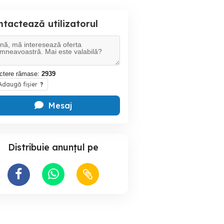
tactează utilizatorul
ctere rămase:
2939
daugă fișier
?
Mesaj
Distribuie anunțul pe