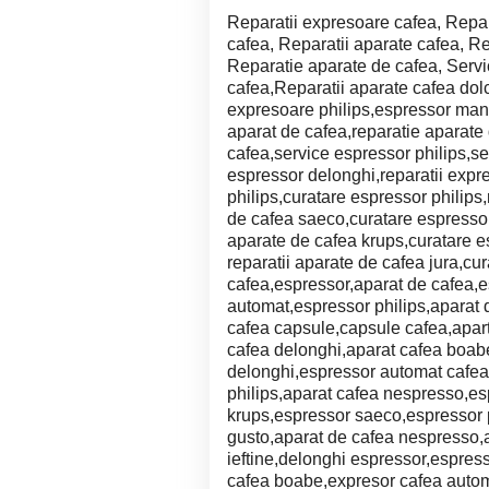
Reparatii expresoare cafea, Repar
cafea, Reparatii aparate cafea, R
Reparatie aparate de cafea, Servic
cafea,Reparatii aparate cafea dol
expresoare philips,espressor manu
aparat de cafea,reparatie aparate
cafea,service espressor philips,se
espressor delonghi,reparatii expr
philips,curatare espressor philips,
de cafea saeco,curatare espressor
aparate de cafea krups,curatare e
reparatii aparate de cafea jura,cu
cafea,espressor,aparat de cafea,
automat,espressor philips,aparat
cafea capsule,capsule cafea,apar
cafea delonghi,aparat cafea boab
delonghi,espressor automat cafea
philips,aparat cafea nespresso,e
krups,espressor saeco,espressor 
gusto,aparat de cafea nespresso,
ieftine,delonghi espressor,espres
cafea boabe,expresor cafea autom