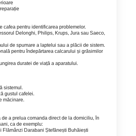
erioare
reparație
de cafea pentru identificarea problemelor.
essorul Delonghi, Philips, Krups, Jura sau Saeco,
ului de spumare a laptelui sau a plăcii de sistem.
onală pentru îndepărtarea calcarului și grăsimilor
lungirea duratei de viață a aparatului.
ă sistemul.
 gustul cafelei.
de măcinare.
 de a prelua comanda direct de la domiciliu, în
oșani, ca de exemplu:
 Flămânzi Darabani Ștefănești Buhăiești