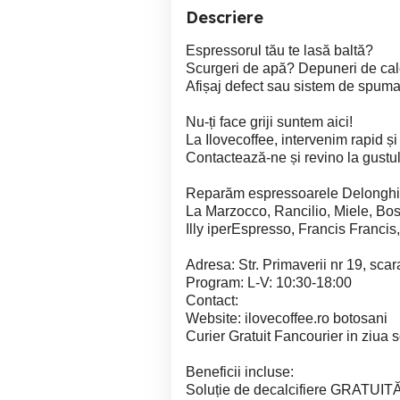
Descriere
Espressorul tău te lasă baltă?
Scurgeri de apă? Depuneri de ca
Afișaj defect sau sistem de spuma
Nu-ți face griji suntem aici!
La Ilovecoffee, intervenim rapid și
Contactează-ne și revino la gustul
Reparăm espressoarele Delonghi, 
La Marzocco, Rancilio, Miele, Bos
Illy iperEspresso, Francis Francis,
Adresa: Str. Primaverii nr 19, sca
Program: L-V: 10:30-18:00
Contact:
Website: ilovecoffee.ro botosani
Curier Gratuit Fancourier in ziua so
Beneficii incluse:
Soluție de decalcifiere GRATUITĂ 