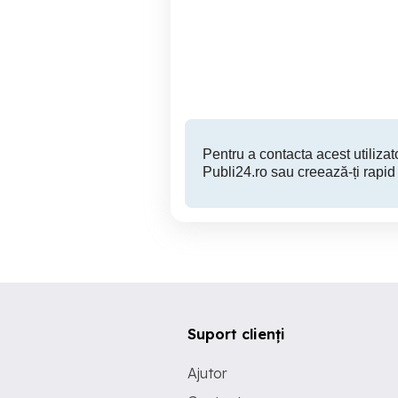
Update harti RNS 310 ,
RNS 315, RNS 510,
c
decodare
con
Botosani
Pentru a contacta acest utilizato
Publi24.ro sau creează-ți rapid
Suport clienți
Ajutor