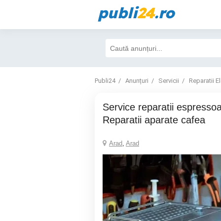
publi
24
.ro
Publi24
Anunțuri
Servicii
Reparatii E
Service reparatii espressoare Arad,
Reparatii aparate cafea
Arad
,
Arad