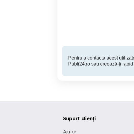
Reparatii mobilier la
Baterie originală iPhone 12
domiciliu
12 
Arad
Pentru a contacta acest utilizato
Publi24.ro sau creează-ți rapid
Suport clienți
Ajutor