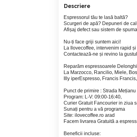
Descriere
Espressorul tău te lasă baltă?
Scurgeri de apă? Depuneri de ca
Afișaj defect sau sistem de spuma
Nu-ți face griji suntem aici!
La Ilovecoffee, intervenim rapid și
Contactează-ne și revino la gustul
Reparăm espressoarele Delonghi, 
La Marzocco, Rancilio, Miele, Bos
Illy iperEspresso, Francis Francis,
Punct de primire : Strada Mețianu
Program: L-V: 09:00-16:40,
Curier Gratuit Fancourier in ziua sol
Sunați pentru a vă programa
Site: ilovecoffee.ro arad
Facem livrarea Gratuită a espresso
Beneficii incluse: