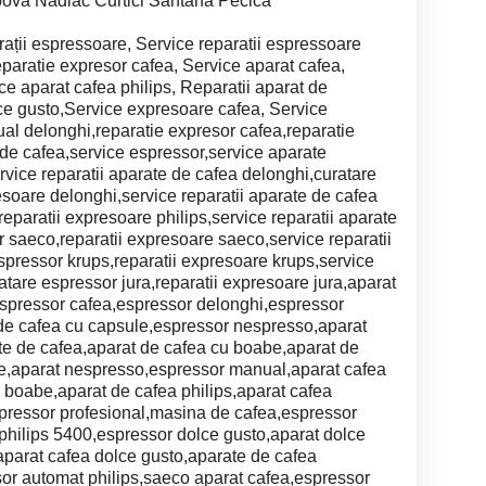
pova Nădlac Curtici Sântana Pecica
ații espressoare, Service reparatii espressoare
eparatie expresor cafea, Service aparat cafea,
e aparat cafea philips, Reparatii aparat de
ce gusto,Service expresoare cafea, Service
l delonghi,reparatie expresor cafea,reparatie
 de cafea,service espressor,service aparate
rvice reparatii aparate de cafea delonghi,curatare
esoare delonghi,service reparatii aparate de cafea
reparatii expresoare philips,service reparatii aparate
 saeco,reparatii expresoare saeco,service reparatii
spressor krups,reparatii expresoare krups,service
ratare espressor jura,reparatii expresoare jura,aparat
espressor cafea,espressor delonghi,espressor
 de cafea cu capsule,espressor nespresso,aparat
te de cafea,aparat de cafea cu boabe,aparat de
e,aparat nespresso,espressor manual,aparat cafea
 boabe,aparat de cafea philips,aparat cafea
spressor profesional,masina de cafea,espressor
philips 5400,espressor dolce gusto,aparat dolce
aparat cafea dolce gusto,aparate de cafea
sor automat philips,saeco aparat cafea,espressor