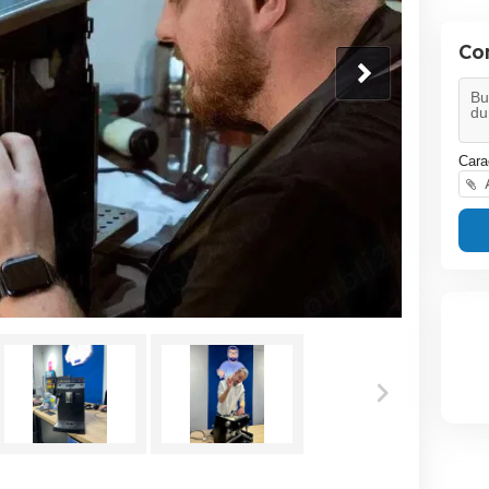
Con
Cara
A