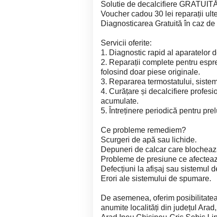
Solutie de decalcifiere GRATUITĂ 
Voucher cadou 30 lei reparații ult
Diagnosticarea Gratuită în caz de 
Servicii oferite:
1. Diagnostic rapid al aparatelor 
2. Reparații complete pentru espr
folosind doar piese originale.
3. Repararea termostatului, sistem
4. Curățare și decalcifiere profesi
acumulate.
5. Întreținere periodică pentru pre
Ce probleme remediem?
Scurgeri de apă sau lichide.
Depuneri de calcar care blocheaz
Probleme de presiune ce afectează
Defecțiuni la afișaj sau sistemul 
Erori ale sistemului de spumare.
De asemenea, oferim posibilitatea
anumite localități din județul Ara