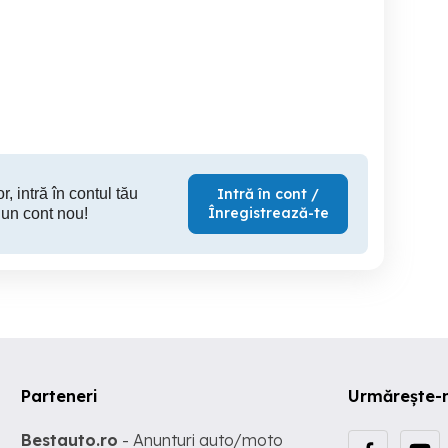
Servicii diverse
gsm servicii telefoane
Pro A2479 | 79% health
m
| pentru service
Arad
Bacau de Mijloc
r, intră în contul tău
Intră în cont /
Înregistrează-te
 un cont nou!
Parteneri
Urmărește-
Bestauto.ro
- Anunturi auto/moto