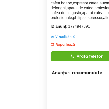
cafea boabe,expresor cafea autom
delonghi,aparat de cafea profesio
cafea dolce gusto,aparat cafea pr
profesionale,philips espressor,al
ID anunț
: 1774947391
Vizualizări:
0
Raportează
Arată telefon
Anunțuri recomandate