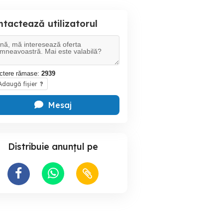
tactează utilizatorul
ctere rămase:
2939
daugă fișier
?
Mesaj
Distribuie anunțul pe