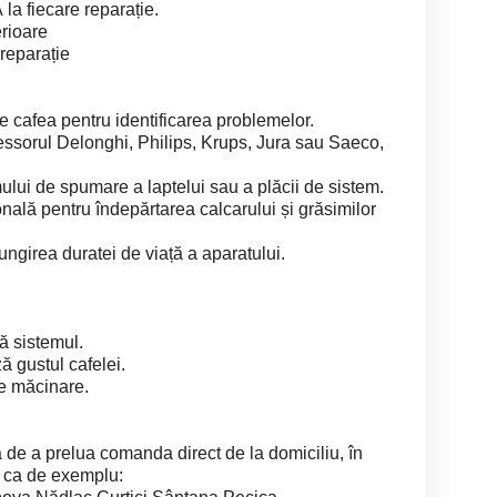
la fiecare reparație.
erioare
reparație
de cafea pentru identificarea problemelor.
essorul Delonghi, Philips, Krups, Jura sau Saeco,
ului de spumare a laptelui sau a plăcii de sistem.
onală pentru îndepărtarea calcarului și grăsimilor
lungirea duratei de viață a aparatului.
ă sistemul.
 gustul cafelei.
de măcinare.
 de a prelua comanda direct de la domiciliu, în
d, ca de exemplu: