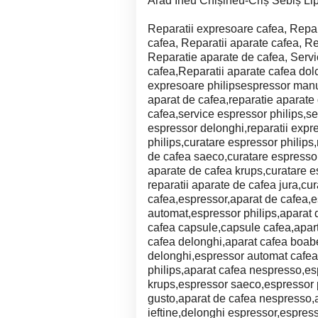
Arad Ineu Chișineu-Criș Sebiș Li
Reparatii expresoare cafea, Repar
cafea, Reparatii aparate cafea, R
Reparatie aparate de cafea, Servic
cafea,Reparatii aparate cafea dol
expresoare philipsespressor manua
aparat de cafea,reparatie aparate
cafea,service espressor philips,se
espressor delonghi,reparatii expr
philips,curatare espressor philips,
de cafea saeco,curatare espressor
aparate de cafea krups,curatare e
reparatii aparate de cafea jura,cu
cafea,espressor,aparat de cafea,
automat,espressor philips,aparat
cafea capsule,capsule cafea,apar
cafea delonghi,aparat cafea boab
delonghi,espressor automat cafea
philips,aparat cafea nespresso,e
krups,espressor saeco,espressor 
gusto,aparat de cafea nespresso,
ieftine,delonghi espressor,espres