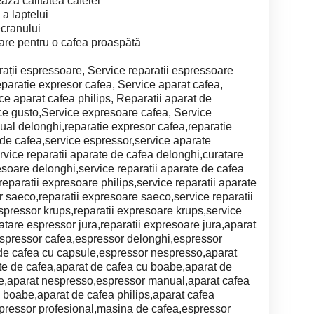
ază calitatea cafelei
a laptelui
ecranului
nare pentru o cafea proaspătă
ații espressoare, Service reparatii espressoare
eparatie expresor cafea, Service aparat cafea,
e aparat cafea philips, Reparatii aparat de
ce gusto,Service expresoare cafea, Service
al delonghi,reparatie expresor cafea,reparatie
 de cafea,service espressor,service aparate
rvice reparatii aparate de cafea delonghi,curatare
esoare delonghi,service reparatii aparate de cafea
reparatii expresoare philips,service reparatii aparate
 saeco,reparatii expresoare saeco,service reparatii
spressor krups,reparatii expresoare krups,service
ratare espressor jura,reparatii expresoare jura,aparat
espressor cafea,espressor delonghi,espressor
 de cafea cu capsule,espressor nespresso,aparat
te de cafea,aparat de cafea cu boabe,aparat de
e,aparat nespresso,espressor manual,aparat cafea
 boabe,aparat de cafea philips,aparat cafea
spressor profesional,masina de cafea,espressor