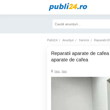
publi
24
.ro
Publi24
Anunțuri
Servicii
Reparatii E
Reparatii aparate de cafea Iași, Service
aparate de cafea
Iasi
,
Iasi