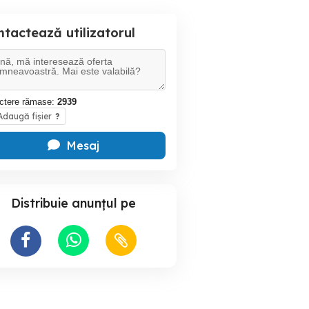
tactează utilizatorul
ctere rămase:
2939
daugă fișier
?
Mesaj
Distribuie anunțul pe