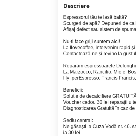
Descriere
Espressorul tău te lasă baltă?
Scurgeri de apă? Depuneri de ca
Afișaj defect sau sistem de spuma
Nu-ți face griji suntem aici!
La Ilovecoffee, intervenim rapid și
Contactează-ne și revino la gustul
Reparăm espressoarele Delonghi, 
La Marzocco, Rancilio, Miele, Bos
Illy iperEspresso, Francis Francis,
Beneficii:
Solutie de decalcifiere GRATUITĂ 
Voucher cadou 30 lei reparații ult
Diagnosticarea Gratuită în caz de 
Sediu central:
Ne găsești la Cuza Vodă nr. 46. sa
ia 30 lei