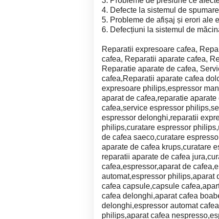
3. Probleme de presiune ce afecte
4. Defecte la sistemul de spumare 
5. Probleme de afișaj și erori ale 
6. Defecțiuni la sistemul de măci
Reparatii expresoare cafea, Repar
cafea, Reparatii aparate cafea, R
Reparatie aparate de cafea, Servic
cafea,Reparatii aparate cafea dol
expresoare philips,espressor manu
aparat de cafea,reparatie aparate
cafea,service espressor philips,se
espressor delonghi,reparatii expr
philips,curatare espressor philips,
de cafea saeco,curatare espressor
aparate de cafea krups,curatare e
reparatii aparate de cafea jura,cu
cafea,espressor,aparat de cafea,
automat,espressor philips,aparat
cafea capsule,capsule cafea,apar
cafea delonghi,aparat cafea boab
delonghi,espressor automat cafea
philips,aparat cafea nespresso,e