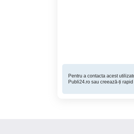
Reparatii, service plite
cuptoare- electrice sau pe
gaz
Iasi
Pentru a contacta acest utilizato
Publi24.ro sau creează-ți rapid