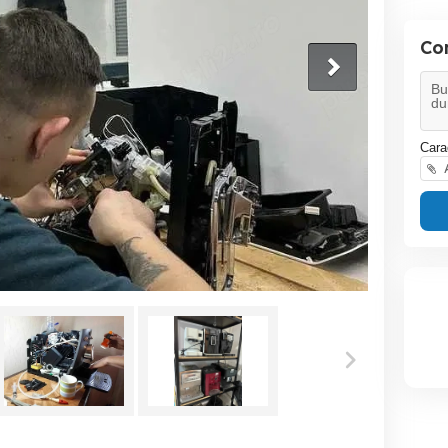
Con
Cara
A