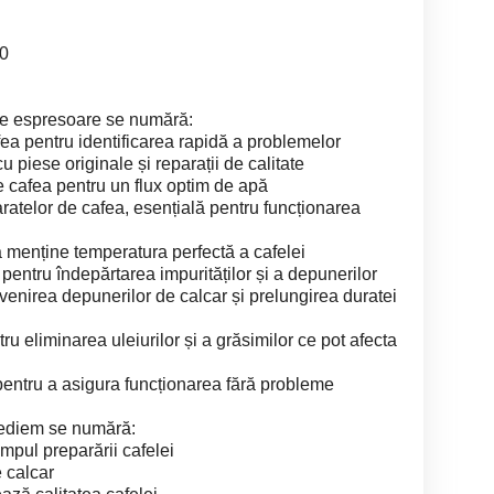
00
ice espresoare se numără:
ea pentru identificarea rapidă a problemelor
 piese originale și reparații de calitate
 cafea pentru un flux optim de apă
ratelor de cafea, esențială pentru funcționarea
a menține temperatura perfectă a cafelei
pentru îndepărtarea impurităților și a depunerilor
venirea depunerilor de calcar și prelungirea duratei
u eliminarea uleiurilor și a grăsimilor ce pot afecta
 pentru a asigura funcționarea fără probleme
mediem se numără:
impul preparării cafelei
 calcar