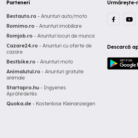
Parteneri
Urmărește-
Bestauto.ro
- Anunturi auto/moto
Romimo.ro
- Anunturi imobiliare
Romjob.ro
- Anunturi locuri de munca
Cazare24.ro
- Anunturi cu oferte de
Descarcă ap
cazare
Bestbike.ro
- Anunturi moto
Animalutul.ro
- Anunturi gratuite
animale
Startapro.hu
- Ingyenes
Apróhirdetés
Quoka.de
- Kostenlose Kleinanzeigen