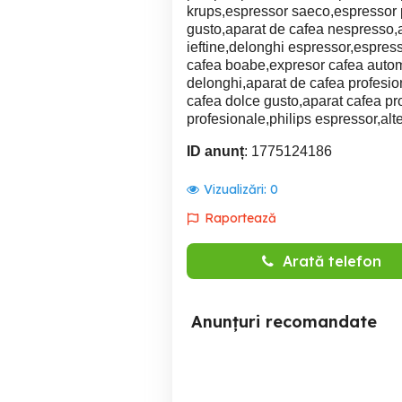
krups,espressor saeco,espressor 
gusto,aparat de cafea nespresso,
ieftine,delonghi espressor,espres
cafea boabe,expresor cafea autom
delonghi,aparat de cafea profesio
cafea dolce gusto,aparat cafea pr
profesionale,philips espressor,al
ID anunț
: 1775124186
Vizualizări:
0
Raportează
Arată telefon
Anunțuri recomandate