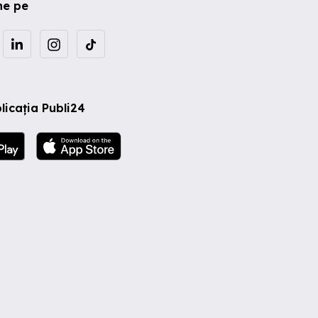
ne pe
licația Publi24