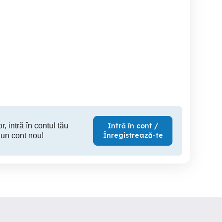
Reparatii tv Iasi
Mașină de cafea Saeco
Reparatii chei auto smart
Iasi
Iasi
r, intră în contul tău
Intră în cont /
Înregistrează-te
 un cont nou!