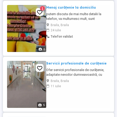
Menaj curățenie la domiciliu
1
putem discuta de mai multe detalii la
telefon, va multumesc mult, sunt
interesată doar în oraș, valabil doar în
Braila, Braila
Brăila. Birouri , vile , case , garsoniere .
24 iulie
apelați cu încredere. Nu deranjați inutil .nu
Telefon validat
confundați anunțul !
1
Servicii profesionale de curățenie
Ofer servicii profesionale de curățenie,
adaptate nevoilor dumneavoastră, cu
seriozitate, atenție la detalii și rezultate de
Braila, Braila
calitate. Servicii de curățenie: Curățenie
11 iulie
generală și în amănunt Curățenie de
întreținere Curățenie pentru case și
apartamente Curățenie pentru birouri și
spații comerciale Curățenie ...
5