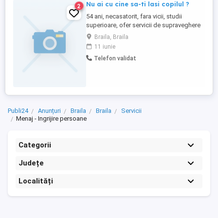
Nu ai cu cine sa-ti lasi copilul ?
2
54 ani, necasatorit, fara vicii, studii
superioare, ofer servicii de supraveghere
copii (luat de la scoala, facut lectii,
Braila, Braila
plimbari etc.), clasele 0-4.
11 iunie
Telefon validat
Publi24
Anunțuri
Braila
Braila
Servicii
Menaj - Ingrijire persoane
Categorii
Județe
Localități