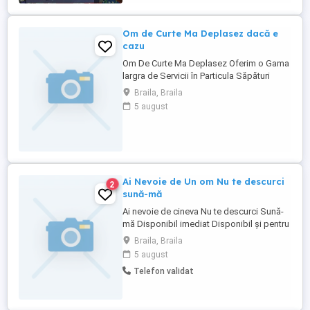
Om de Curte Ma Deplasez dacă e
cazu
Om De Curte Ma Deplasez Oferim o Gama
largra de Servicii în Particula Săpături
Manual Șanțuri Gropi Zugravim Varuim
Braila, Braila
Vopsim Interior și exterior Toaletă Copaci
5 august
Curatam Tăiem Cine dorește sa ma anunțe
Disponibil imediat Ma găsești pe Brăila
Sunați între orele de 9 si 17 Tel O 74 991 9
O ...
Ai Nevoie de Un om Nu te descurci
2
sună-mă
Ai nevoie de cineva Nu te descurci Sună-
mă Disponibil imediat Disponibil și pentru
Deplasare daca e cazul Sunt deschis
Braila, Braila
pentru ori ce propune Tel
5 august
Telefon validat