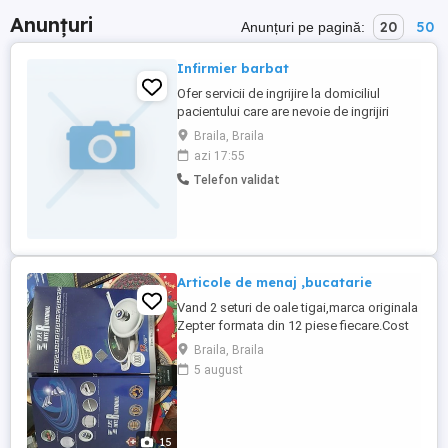
Anunțuri
20
50
Anunțuri pe pagină:
Infirmier barbat
Ofer servicii de ingrijire la domiciliul
pacientului care are nevoie de ingrijiri
dimineata(ora 6) sau seara(dupa ora 18),
Braila, Braila
am nevoie de transport asigurat .Nr
azi 17:55
telefon judetul Braila
Telefon validat
Articole de menaj ,bucatarie
Vand 2 seturi de oale tigai,marca originala
Zepter formata din 12 piese fiecare.Cost
conform catalog 2699 euro sau 2999$.
Braila, Braila
Pentru fiecare set se aplica o reducere de
5 august
65 % adica se face o reducere de mai bine
de 9000 lei. Fiecare set va costa pe
cumparator in jur de 4500 lei set
15