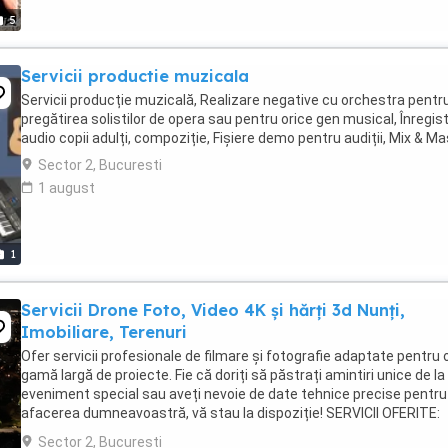
5
Servicii productie muzicala
Servicii producție muzicală, Realizare negative cu orchestra pentr
pregătirea solistilor de opera sau pentru orice gen musical, Înregist
audio copii adulți, compoziție, Fișiere demo pentru audiții, Mix & M
Sector 2, Bucuresti
1 august
1
Servicii Drone Foto, Video 4K și hărți 3d Nunți,
Imobiliare, Terenuri
Ofer servicii profesionale de filmare și fotografie adaptate pentru 
gamă largă de proiecte. Fie că doriți să păstrați amintiri unice de la
eveniment special sau aveți nevoie de date tehnice precise pentru
afacerea dumneavoastră, vă stau la dispoziție! SERVICII OFERITE:
Evenimente(filmari poze) Imobiliare ...
Sector 2, Bucuresti