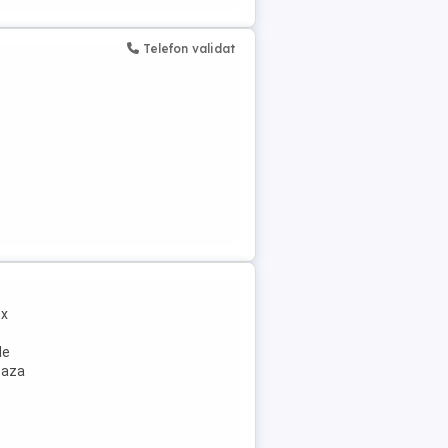
Telefon validat
 x
de
neaza