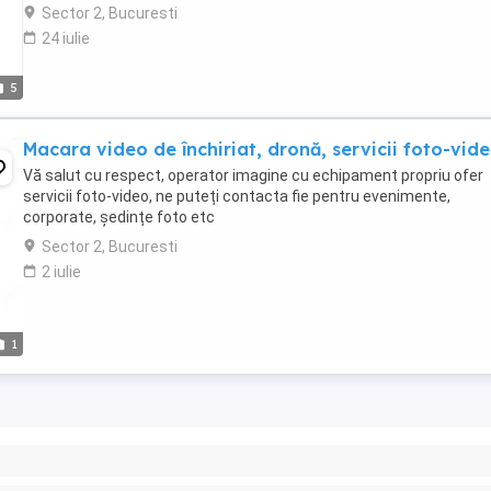
Orice proiect ...
Sector 2, Bucuresti
24 iulie
5
Macara video de închiriat, dronă, servicii foto-vid
Vă salut cu respect, operator imagine cu echipament propriu ofer
servicii foto-video, ne puteți contacta fie pentru evenimente,
corporate, ședințe foto etc
Sector 2, Bucuresti
2 iulie
1