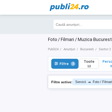
publi
24
.ro
Toate
Perso
Filtre
3
12
9
Foto / Filmari / Muzica Bucurest
Publi24
Anunțuri
Bucuresti
Sector 2
Toate
Pers
Filtre
3
12
9
→
Filtre active:
Servicii
Foto / Filmar