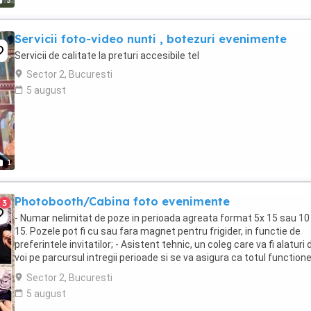
5
Servicii foto-video nunti , botezuri evenimente
Servicii de calitate la preturi accesibile tel
Sector 2, Bucuresti
5 august
1
Photobooth/Cabina foto evenimente
3
- Numar nelimitat de poze in perioada agreata format 5x 15 sau 10
15. Pozele pot fi cu sau fara magnet pentru frigider, in functie de
preferintele invitatilor; - Asistent tehnic, un coleg care va fi alaturi 
voi pe parcursul intregii perioade si se va asigura ca totul functio
ok, iar invitatii ...
Sector 2, Bucuresti
5 august