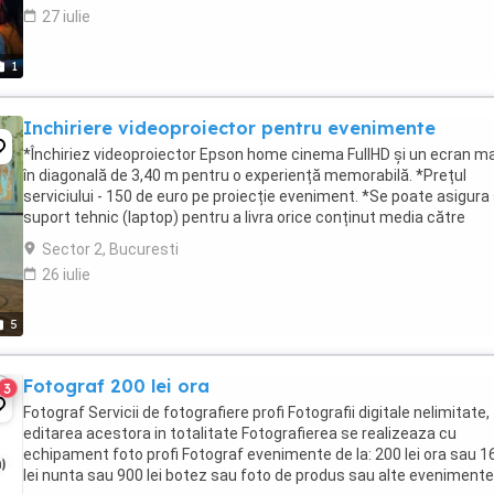
27 iulie
1
Inchiriere videoproiector pentru evenimente
*Închiriez videoproiector Epson home cinema FullHD și un ecran m
în diagonală de 3,40 m pentru o experiență memorabilă. *Prețul
serviciului - 150 de euro pe proiecție eveniment. *Se poate asigura 
suport tehnic (laptop) pentru a livra orice conținut media către
videoproiector. *Se pot efectua conexiuni ...
Sector 2, Bucuresti
26 iulie
5
Fotograf 200 lei ora
3
Fotograf Servicii de fotografiere profi Fotografii digitale nelimitate,
editarea acestora in totalitate Fotografierea se realizeaza cu
echipament foto profi Fotograf evenimente de la: 200 lei ora sau 1
lei nunta sau 900 lei botez sau foto de produs sau alte evenimente