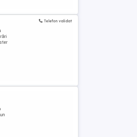
Telefon validat
u
rări
aster
o
 un