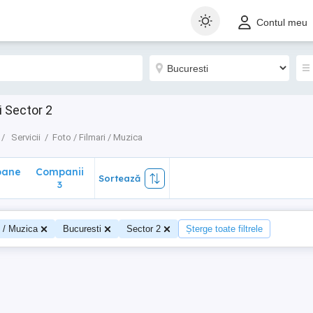
ane
Companii
Sortează
Contul meu
3
i Sector 2
Servicii
Foto / Filmari / Muzica
oane
Companii
Sortează
3
i / Muzica
Bucuresti
Sector 2
Șterge toate filtrele