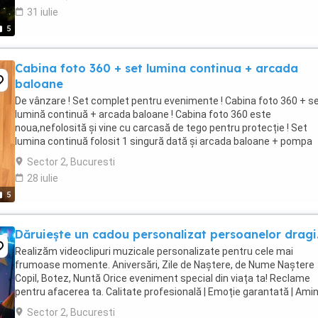
31 iulie
5
Cabina foto 360 + set lumina continua + arcada
baloane
De vânzare ! Set complet pentru evenimente ! Cabina foto 360 + s
lumină continuă + arcada baloane ! Cabina foto 360 este
noua,nefolosită și vine cu carcasă de tego pentru protecție ! Set
lumina continuă folosit 1 singură dată și arcada baloane + pompa
electrică baloane folosite la 1 singur eveniment ...
Sector 2, Bucuresti
28 iulie
5
Dăruiește un cadou personalizat persoanelor dragi
Realizăm videoclipuri muzicale personalizate pentru cele mai
frumoase momente. Aniversări, Zile de Naștere, de Nume Naștere
Copil, Botez, Nuntă Orice eveniment special din viața ta! Reclame
pentru afacerea ta. Calitate profesională | Emoție garantată | Amint
eterne. Cu versurile tale sau compuse ...
Sector 2, Bucuresti