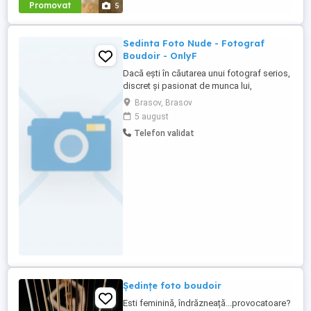
Promovat
5
Sedinta Foto Nude - Fotograf
Boudoir - OnlyF
Dacă ești în căutarea unui fotograf serios,
discret și pasionat de munca lui,
contactează-mă! Fie că își dorești o
Brasov, Brasov
ședință foto boudoir sau nud pentru OnlyF
5 august
sau doar pentru tine, nu ezita să îmi
Telefon validat
împărtășești dorințele și le transpunem în
realitate. Acestea se vor desfășura în
studio sau locație. Pentru ...
Ședințe foto boudoir
Esti feminină, îndrăzneață...provocatoare?