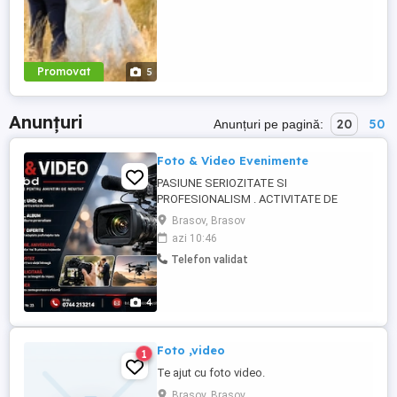
Promovat
5
Anunțuri
20
50
Anunțuri pe pagină:
Foto & Video Evenimente
PASIUNE SERIOZITATE SI
PROFESIONALISM . ACTIVITATE DE
PESTE ; 35 ANI . FOTO ; Albume
Brasov, Brasov
personslizate , diferite culori si marimi De
azi 10:46
prezentare , Publicitare , Nunti , Botez ,
Telefon validat
Aniversare. VIDEO ; FUL HD , 4 K ,
Perslnalizata , Editare , Prezentare. NU
EZITATI PRETURI PERSONALIZATE, ...
4
Foto ,video
1
Te ajut cu foto video.
Brasov, Brasov