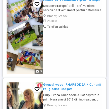
Descriere Echipa "Brilli - ant" va ofera
servicii de divertisment pentru petreceriile
celor mici. Fie ca serbati o zi de nastere,
Brasov, Brasov
fie ca organizati un eveniment tematic
24 iulie
pentru copilul dumneavoastra, echipa
Telefon validat
noastra va pune la dispozitie o multitudine
de jocuri distractive pentru amuzamentul
copiilor ...
5
Grupul vocal RHAPSODIA / Cununii
1
religioase Brașov
Grupul vocal Rhapsodia a luat naștere în
primăvara anului 2013 din iubirea pentru
armonia vocală. Repertoriul nostru este
Brasov, Brasov
format în mare parte din lucrări religioase