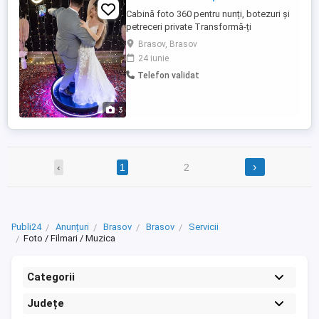
Cabină foto 360 pentru nunți, botezuri și
petreceri private Transformă-ți
evenimentul într-o experiență de neuitat cu
Brasov, Brasov
cabina noastră foto 360, perfectă pentru a
24 iunie
surprinde momente unice într-un mod
Telefon validat
distractiv și modern. Ce oferim? Montaj și
demontaj incluse, fără griji pentru tine
Accesorii la modă ...
3
›
‹
1
2
Publi24
Anunțuri
Brasov
Brasov
Servicii
Foto / Filmari / Muzica
Categorii
Județe