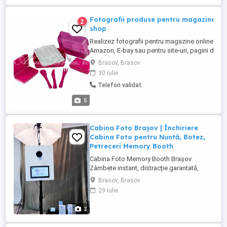
din anul 2008 ...
Fotografii produse pentru magazine onl
2
shop
Realizez fotografii pentru magazine online, e-s
Amazon, E-bay sau pentru site-uri, pagini de f
din Romania. Rezolutie pana la 45Mp (pentru pri
Brasov, Brasov
bannere stradale) realizate cu Nikon mirrorless
30 iulie
in studio foto! Pentru mai multe exemple intrati
Telefon validat
pagina:
https://www.facebook.com/pg/almalinda.ro/p
5
tab=albums Totul ...
Cabina Foto Brașov | Închiriere
Cabina Foto pentru Nuntă, Botez,
Petreceri Memory Booth
Cabina Foto Memory Booth Brașov
Zâmbete instant, distracție garantată,
amintiri pentru totdeauna! Cauți un mod
Brasov, Brasov
unic și distractiv de a transforma
29 iulie
evenimentul tău într-o experiență
memorabilă? Memory Booth Brașov îți
2
aduce cabina foto modernă care adaugă
zâmbete, voie bună și amintiri de neuitat la