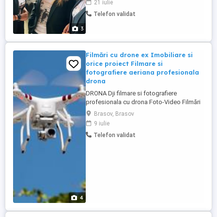
21 iulie
ortodoxe dar, abordăm cu plăcere și
Telefon validat
lucrări inspirate din muzica religioasă
occidentală, prelucrări folclorice sau
3
diferite aranjamente ...
Filmări cu drone ex Imobiliare si
orice proiect Filmare si
fotografiere aeriana profesionala
drona
DRONA Dji filmare si fotografiere
profesionala cu drona Foto-Video Filmări
cu drone FPV și DJI - Evenimente,
Brasov, Brasov
Imobiliare sau alte proiecte Productie foto
9 iulie
video, Fotografiere aeriana. Servicii:
Telefon validat
Travel, Corporate, Reclame, 3D, Filmari
Industriale, Constructii, Inspectii
industriale, Imobiliare, agricultura Editare
...
4