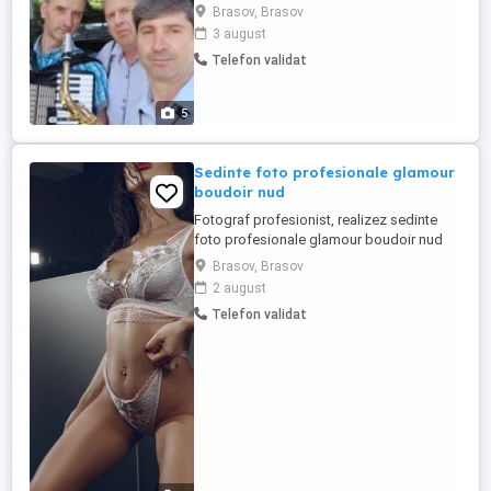
județul Brașov.Suntem și formatie pentru
Brasov, Brasov
nunți și alte evenimente la sală.Servicii la
3 august
prețuri foarte convenabile și la o bună
Telefon validat
calitate.
5
Sedinte foto profesionale glamour
boudoir nud
Fotograf profesionist, realizez sedinte
foto profesionale glamour boudoir nud
profesionale. Fotografiile iti vor pune in
Brasov, Brasov
evidenta senzualitatea si vor face
2 august
diferenta pe orice site pe care le vei posta.
Telefon validat
Editare rapida in aproximativ 48 ore.
Editare profesională, fără a da pielii
textură de "plastic". Preturi ...