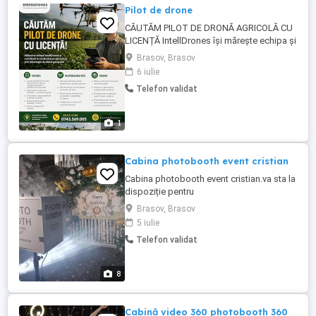
Pilot de drone
CĂUTĂM PILOT DE DRONĂ AGRICOLĂ CU
LICENȚĂ IntellDrones își mărește echipa și
angajează pilot de dronă pentru activități
Brasov, Brasov
agricole. Cerințe: Licență certificare de
6 iulie
pilot drone (A1 A3, A2 sau categorie
Telefon validat
specifică) Experiența în operarea dronelor
reprezintă un avantaj Seriozitate și
responsabilitate ...
1
Cabina photobooth event cristian
Cabina photobooth event cristian.va sta la
dispoziție pentru
închiriat.Nunti,botezuri.aniversari,
Brasov, Brasov
corporația la cele mai mici preturi de pe
5 iulie
piata.va așteptăm să povestim in
Telefon validat
privat.multumim
8
Cabină video 360 photobooth 360