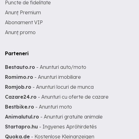
Puncte de fidelitate
Anunț Premium
Abonament VIP
Anunț promo
Parteneri
Bestauto.ro
- Anunturi auto/moto
Romimo.ro
- Anunturi imobiliare
Romjob.ro
- Anunturi locuri de munca
Cazare24.ro
- Anunturi cu oferte de cazare
Bestbike.ro
- Anunturi moto
Animalutul.ro
- Anunturi gratuite animale
Startapro.hu
- Ingyenes Apróhirdetés
Quoka.de
- Kostenlose Kleinanzeigen