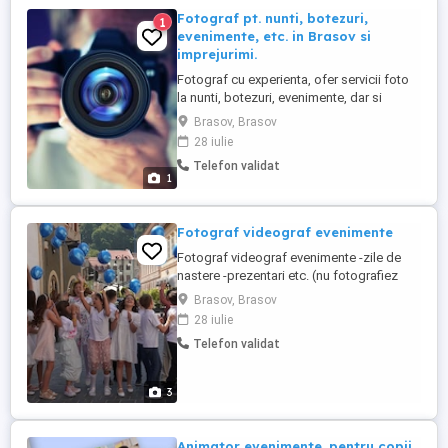
...
Fotograf pt. nunti, botezuri,
1
evenimente, etc. in Brasov si
imprejurimi.
Fotograf cu experienta, ofer servicii foto
la nunti, botezuri, evenimente, dar si
diverse fotografii comerciale (pt. pagini
Brasov, Brasov
internet, reclame, etc). Detin aparatura
28 iulie
profesionala pentru o calitate a serviciilor
Telefon validat
cat mai buna. Pentru oferta de preturi si
1
alte detalii, sunati la numarul de telefon
afisat. ww.fotografi-cameramani.ro ...
Fotograf videograf evenimente
Fotograf videograf evenimente -zile de
nastere -prezentari etc. (nu fotografiez
nunti botezuri)
Brasov, Brasov
28 iulie
Telefon validat
3
Animator evenimente .pentru copii