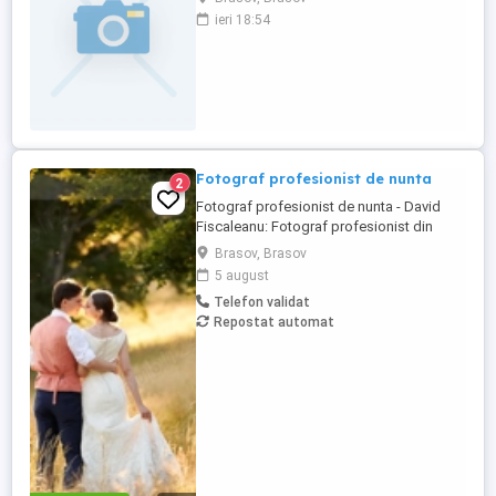
ieri 18:54
Fotograf profesionist de nunta
2
Fotograf profesionist de nunta - David
Fiscaleanu: Fotograf profesionist din
Brasov, disponibil pentru evenimente in
Brasov, Brasov
toata tara. Pachete foto incep de la pretul
5 august
de 800 euro (1050 euro cu album premium
Telefon validat
inclus). Lucram pe baza de contract, se
Repostat automat
ofera factura fiscala (forma juridica SRL).
Pentru o oferta ...