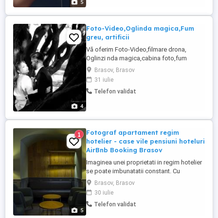
5
Foto-Video,Oglinda magica,Fum
greu, artificii
Vă oferim Foto-Video,filmare drona,
Oglinzi nda magica,cabina foto,fum
greu,artificii pentru deschiderea primului
Brasov, Brasov
dans al mirilor.
31 iulie
Telefon validat
4
Fotograf apartament regim
1
hotelier - case vile pensiuni hoteluri
AirBnb Booking Brasov
Imaginea unei proprietati in regim hotelier
se poate imbunatatii constant. Cu
siguranta stiti ca fotografiile sunt foarte
Brasov, Brasov
importante. Sunt peste 2000 de proprietati
30 iulie
in regim hotelier listate in Brasov prin
Telefon validat
AirBnb, Booking. Dumneavoastra cum va
5
diferentiati? Sunt fotograf profesionist