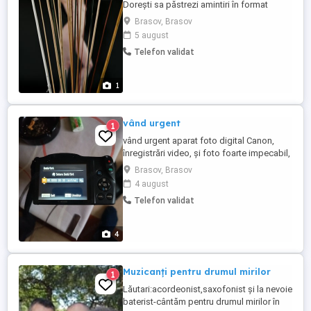
Dorești sa păstrezi amintiri în format
digital..? Contactează-ma pentru o ședință
Brasov, Brasov
foto boudoir! Detalii în privat!
5 august
Profesionalism și discreție garantată.
Telefon validat
Preturi negociabile și avantajoase.
1
vând urgent
1
vând urgent aparat foto digital Canon,
înregistrări video, și foto foarte impecabil,
mai multe detalii în privat. rog seriozitate.
Brasov, Brasov
4 august
Telefon validat
4
Muzicanți pentru drumul mirilor
1
Lăutari:acordeonist,saxofonist și la nevoie
baterist-cântăm pentru drumul mirilor în