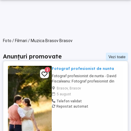
Foto / Filmari / Muzica Brasov Brasov
Anunțuri promovate
Vezi toate
Fotograf profesionist de nunta
2
Fotograf profesionist de nunta - David
Fiscaleanu: Fotograf profesionist din
Brasov, disponibil pentru evenimente in
Brasov, Brasov
toata tara. Pachete foto incep de la pretul
5 august
de 800 euro (1050 euro cu album premium
Telefon validat
inclus). Lucram pe baza de contract, se
Repostat automat
ofera factura fiscala (forma juridica SRL).
Pentru o oferta ...