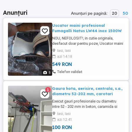
Anunțuri
20
50
Anunțuri pe pagină:
Uscator maini profesional
Fumagalli Natus LW44 inox 1500W
NOU, NEFOLOSIT!, in cutie originala,
desfacut doar pentru poze, Uscator maini
profesional Fumagalli Natus LW44 inox,
Iasi, Iasi
putere rezistenta 1500W, putere motor
azi 14:18
140W, tensiune alimentare 220 240V,
549 RON
frecventa 50 60Hz, grad protectie IP21,
consum maxim per uscare 0.0014KW h,
Telefon validat
5
viteza iesire aer 64.5 Km h, debit ...
Gaura hota, aerisire, centrala, s.a.,
1
diametru 52-202 mm, carotari
Execut gauri profesionale cu diametru
intre 52 - 202 mm in beton, caramida si
BCA pentru hota, centrala, aer conditionat,
Iasi, Iasi
instalatii sanitare, goluri pt ferestre, usi.
azi 12:41
Datorita echipamentelor profesionale pe
100 RON
care le folosesc, timpul de executie este