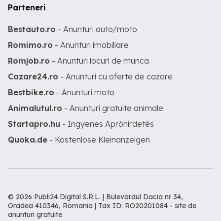
Parteneri
Bestauto.ro
- Anunturi auto/moto
Romimo.ro
- Anunturi imobiliare
Romjob.ro
- Anunturi locuri de munca
Cazare24.ro
- Anunturi cu oferte de cazare
Bestbike.ro
- Anunturi moto
Animalutul.ro
- Anunturi gratuite animale
Startapro.hu
- Ingyenes Apróhirdetés
Quoka.de
- Kostenlose Kleinanzeigen
© 2026 Publi24 Digital S.R.L. | Bulevardul Dacia nr 34,
Oradea 410346, Romania | Tax ID: RO20201084 -
site de
anunturi gratuite