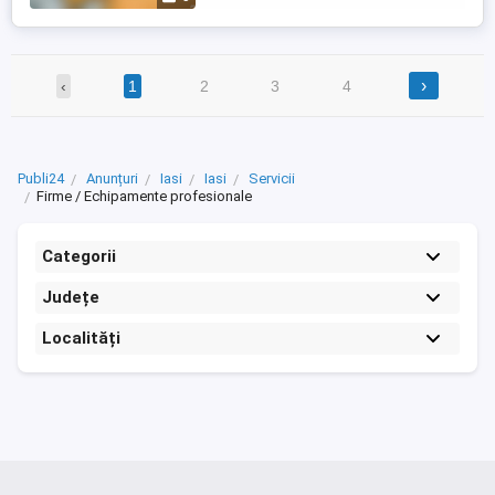
profesionale, seriozitate, ...
›
‹
1
2
3
4
Publi24
Anunțuri
Iasi
Iasi
Servicii
Firme / Echipamente profesionale
Categorii
Județe
Localități