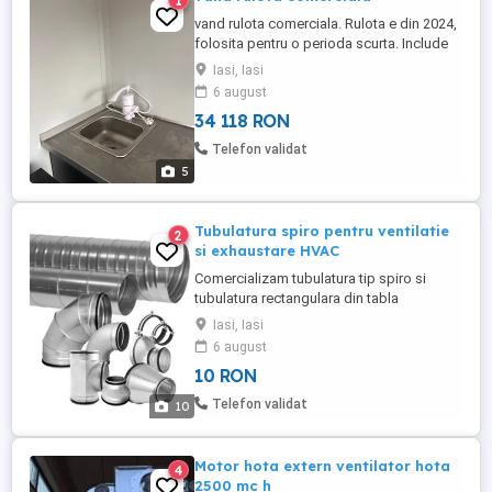
1
vand rulota comerciala. Rulota e din 2024,
folosita pentru o perioda scurta. Include
frigider cu congelator , combina pentru
Iasi, Iasi
bauturi , hota , instalatii sanitare si
6 august
electrica. Motivul vanzarii e din motive
34 118 RON
medical. Pentru mai multe detalii, astept
telefon.
Telefon validat
5
Tubulatura spiro pentru ventilatie
2
si exhaustare HVAC
Comercializam tubulatura tip spiro si
tubulatura rectangulara din tabla
galvanizata cu grosimea de la 0.5 mm
Iasi, Iasi
pana la 1 mm pentru ventilatie si
6 august
exhaustare HVAC. Echipa noastra este
10 RON
formata din personal specializat in
montarea instalatiilor de ventilatie: -
Telefon validat
10
industriale (blocuri de locuinte, parcari
subterane, ...
Motor hota extern ventilator hota
4
2500 mc h