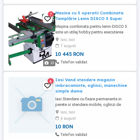
Masina cu 5 operatii Combinata
7
Tamplărie Lemn DISCO 5 Super
Mașina combinata pentru lemn DISCO 5
este un utilaj hobby pentru executarea
unor operații de tâmplărie cu un singur
Iasi, Iasi
motor monofazat de 2 Cp (1,5kW)
7 august
destinata in special pentru. esențe de
10 445 RON
lemn moi de tip rășinoase. Mașina de
tâmplărie este demontabila in 3 bucăți
Telefon validat
13
pentru a fi transportata chiar si manual ...
Iasi Vand stendere magazin
6
imbracaminte, oglinzi, manechine
simple dama
Iasi Stendere cu fixare permanenta in
perete si stendere mobile, oglinzi de
diferite dimensiuni. Tel contact .
Iasi, Iasi
6 august
10 RON
Telefon validat