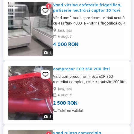
Vand vitrina cofetarie frigorifica,
1
patiserie neutră si cuptor 10 tavi
Vând următoarele produse: - vitrină neutră
cu 4 rafturi- 4000 lei - vitrină frigorifică cu 4
rafturi- 8000 lei - cuptor cu 10 tăvi Unox-
Iasi, Iasi
10000 lei Prețuri negociabile!
6 august
4 000 RON
4
compresor ECR 350 200 litri
Vind compresor romînesc ECR 350 ,
remediat complet , este cu butwlie 200 litri
, motor trifazat 380 volti , 2,2 kw , cu debit
Iasi, Iasi
refulat 286 litri . pret fix 25 mil , pt alte
6 august
localitati se percepe avans ....
2 500 RON
Telefon validat
5
vand rulota comerciala