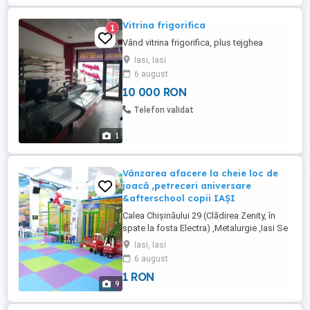
Vitrina frigorifica
1
Vând vitrina frigorifica, plus tejghea
Iasi, Iasi
6 august
10 000 RON
Telefon validat
1
Vânzarea afacere la cheie loc de
joacă ,petreceri aniversare
&afterschool copii IAȘI
Calea Chișinăului 29 (Clădirea Zenity, în
spate la fosta Electra) ,Metalurgie ,Iasi Se
vinde afacere complet funcțională,
Iasi, Iasi
dedicată copiilor 3 12 ani: loc de joacă
6 august
modern + afterschool + petreceri copii.
1 RON
Spațiu 200 mp, amenajat complet
9
Clientelă fidelă + recenzii foarte bune
Activitate în ...