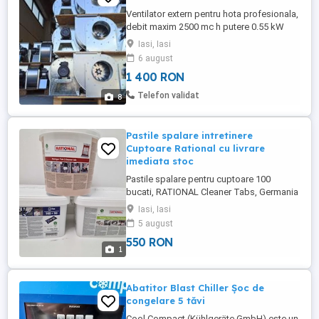
Ventilator extern pentru hota profesionala,
debit maxim 2500 mc h putere 0.55 kW
tensiune alimentare 230V sau 380V
Iasi, Iasi
diametru aspiratie 200 mm dimensiuni
6 august
refulare 245x205 mm carcasa
1 400 RON
confectionata din otel zincat, adaptata
mediilor externe rezistenta la intemperii
Telefon validat
8
motorul electric este montat in afara
curentilor ...
Pastile spalare intretinere
Cuptoare Rational cu livrare
imediata stoc
Pastile spalare pentru cuptoare 100
bucati, RATIONAL Cleaner Tabs, Germania
(Pastile ROSII) Cod: 56.00.210 Pastile
Iasi, Iasi
tablete recomandate pentru
5 august
SelfCookingCenter si pentru CombiMaster
550 RON
Plus (fabricate din 2005 pana in 2017) se
1
pot folosi si la iCombi Pro Pastilele sunt in
forma solida, ambalate in - cutie ...
Abatitor Blast Chiller Șoc de
congelare 5 tăvi
Cool Compact (Kühlgeräte GmbH) este un