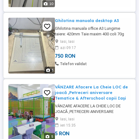
foarte scurt, aproximativ 15-20 min. Toate
10
lucrarile ...
Ghilotina manuala desktop A3
Ghilotina manuala office A3 Lungime
taiere: 420mm Taie maxim 400 coli 70g
Dimensiuni: 550 425 mm Predare
Iasi, Iasi
personala in Iasi (nu trimit coletarie)
azi 09:17
750 RON
Telefon validat
3
VÂNZARE Afacere La Cheie LOC de
joacă ,Petreceri aniversare
Tematice & Afterschool copii Iași
VÂNZARE AFACERE LA CHEIE LOC DE
JOACĂ ,PETRECERI ANIVERSARE
TEMATICE & AFTERSCHOOL COPII IAȘI
Iasi, Iasi
Calea Chișinăului 29 (Clădirea Zenity, în
ieri 15:35
spate la fosta Electra) ,Metalurgie , Iasi Se
5 RON
vinde afacere complet funcțională,
5