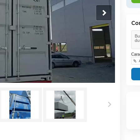
Con
Cara
A