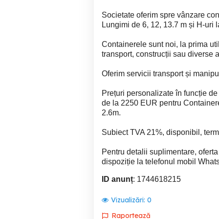
Societate oferim spre vânzare con
Lungimi de 6, 12, 13.7 m și H-uri 
Containerele sunt noi, la prima uti
transport, construcții sau diverse 
Oferim servicii transport și manipu
Prețuri personalizate în funcție de
de la 2250 EUR pentru Container
2.6m.
Subiect TVA 21%, disponibil, terme
Pentru detalii suplimentare, ofert
dispoziție la telefonul mobil What
ID anunț
: 1744618215
Vizualizări:
0
Raportează