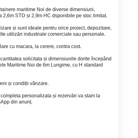
tainere maritime Noi de diverse dimensiuni,
la 2,6m STD și 2,9m HC dsponibile pe stoc limitat.
lizare și sunt ideale pentru orice proiect, depozitare,
alte utilizări industriale comerciale sau personale.
lare cu macara, la cerere, contra cost.
 cantitatea solicitata și dimensiunile dorite începând
ele Maritime Noi de 6m Lungime, cu H standard
ni și condiții vânzare.
a completa personalizata și rezervări va stam la
sApp din anunț.