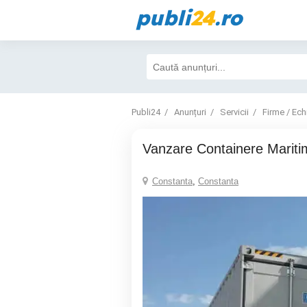
publi
24
.ro
Publi24
Anunțuri
Servicii
Firme / Ec
Vanzare Containere Mariti
Constanta
,
Constanta