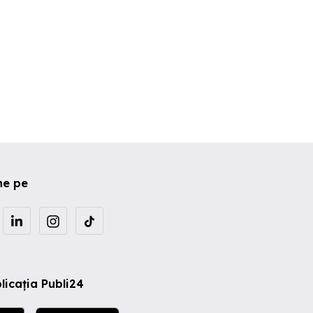
ne pe
licația Publi24