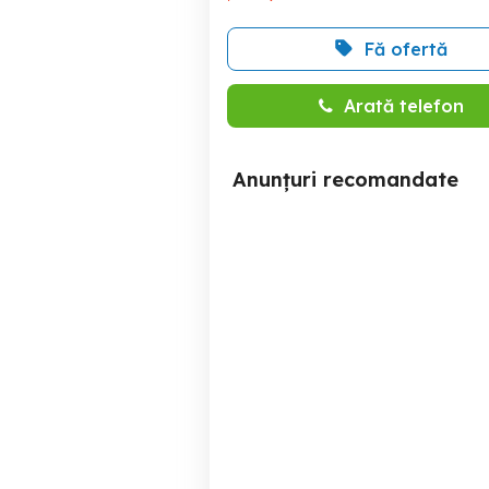
Fă ofertă
Arată telefon
Anunțuri recomandate
Montaj Instalatii de
De vanzare: Afacere 
Procesare si Ambalare
c
Constanta
1,000 EUR