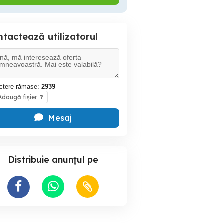
tactează utilizatorul
ctere rămase:
2939
daugă fișier
?
Mesaj
Distribuie anunțul pe