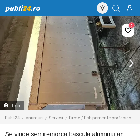
publi
24
.ro
1
1
/ 5
Publi24
Anunțuri
Servicii
Firme / Echipamente profesionale
se vinde semiremorca bascula aluminiu an