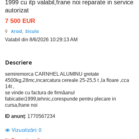
1999 cu itp valabil,frane noi reparate in service
autorizat
7 500
EUR
Arad
,
Sicula
Valabil din 8/6/2026 10:29:13 AM
Descriere
semiremorca CARNHEL ALUMINU gretate
4500kg,28mc,incarcatura cereale 25-25,5 t ,la floare ,cca
14t ,
se vinde cu factura de firmăanul
fabicatiei1999,tehnic,corespunde pentru plecare in
cursa,frane noi
ID anunț
: 1770567234
Vizualizări:
0