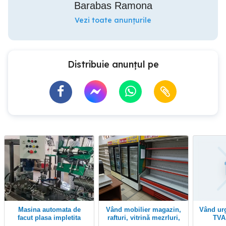
Barabas Ramona
Vezi toate anunțurile
Distribuie anunțul pe
masina automata de
Vând mobilier magazin,
Vând urgent SRL plătitor
facut plasa impletita
rafturi, vitrină mezrluri,
raft frigorific, vitrine