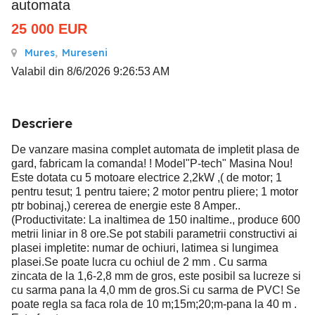
automata
25 000
EUR
Mures
,
Mureseni
Valabil din 8/6/2026 9:26:53 AM
Descriere
De vanzare masina complet automata de impletit plasa de
gard, fabricam la comanda! ! Model"P-tech" Masina Nou!
Este dotata cu 5 motoare electrice 2,2kW ,( de motor; 1
pentru tesut; 1 pentru taiere; 2 motor pentru pliere; 1 motor
ptr bobinaj,) cererea de energie este 8 Amper..
(Productivitate: La inaltimea de 150 inaltime., produce 600
metrii liniar in 8 ore.Se pot stabili parametrii constructivi ai
plasei impletite: numar de ochiuri, latimea si lungimea
plasei.Se poate lucra cu ochiul de 2 mm . Cu sarma
zincata de la 1,6-2,8 mm de gros, este posibil sa lucreze si
cu sarma pana la 4,0 mm de gros.Si cu sarma de PVC! Se
poate regla sa faca rola de 10 m;15m;20;m-pana la 40 m .