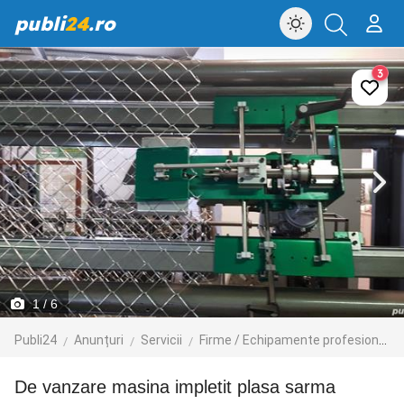
publi
24
.ro
3
1
/ 6
Publi24
Anunțuri
Servicii
Firme / Echipamente profesionale
de vanzare masina impletit plasa sarma