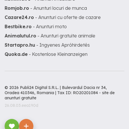
Romjob.ro
- Anunturi locuri de munca
Cazare24.ro
- Anunturi cu oferte de cazare
Bestbike.ro
- Anunturi moto
Animalutul.ro
- Anunturi gratuite animale
Startapro.hu
- Ingyenes Apróhirdetés
Quoka.de
- Kostenlose Kleinanzeigen
© 2026 Publi24 Digital S.R.L. | Bulevardul Dacia nr 34,
Oradea 410346, Romania | Tax ID: RO20201084 -
site de
anunturi gratuite
26.08.03.eea190d