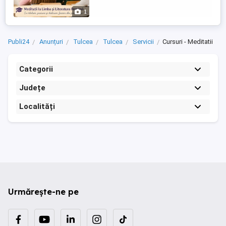
consolidarea cunoștințelor de bază.
1
Clasele V ...
Publi24
Anunțuri
Tulcea
Tulcea
Servicii
Cursuri - Meditatii
Categorii
Județe
Localități
Urmărește-ne pe