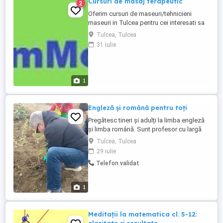
Cursuri de masaj terapeutic
2
Oferim cursuri de maseuri/tehnicieni
maseuri in Tulcea pentru cei interesati sa
ajute oamenii oferind tratamente si
Tulcea, Tulcea
recuperari cu ajutorul masajului terapeutic
31 iulie
divers. Relatii la telefon: . Pentru mai multe
detalii vizitati website-ul nostru:
http://calmmondial.epizy.com/
1
Engleză și română pentru toți
Pregătesc tineri și adulți la limba engleză
și limba română. Sunt profesor cu largă
experiență și expertiză în domeniu, intern
Tulcea, Tulcea
și extern, face-to-face și online. Mă
29 iulie
adaptez cerințelor cu o gamă foarte
Telefon validat
variată de materiale atractive și instructive.
Mesaj pe site și raspuns prompt. Cheers!
1
Meditații la matematica cl. 5-12: