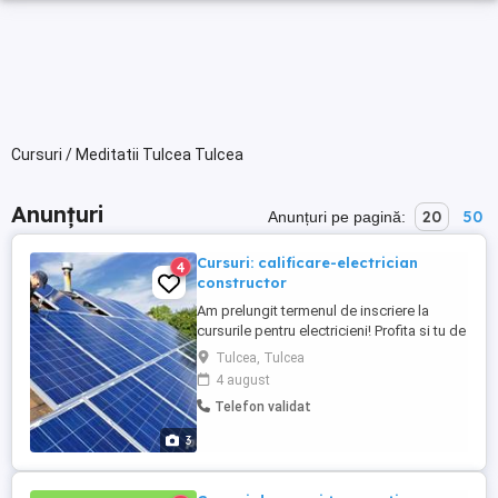
Cursuri / Meditatii Tulcea Tulcea
Anunțuri
20
50
Anunțuri pe pagină:
Cursuri: calificare-electrician
4
constructor
Am prelungit termenul de inscriere la
cursurile pentru electricieni! Profita si tu de
aceasta oportunitate si inscrie-te la Cursul
Tulcea, Tulcea
ce este disponibil pentru toate persoanele
4 august
care doresc o conversie profesionala.
Telefon validat
Curs specializare "Electrician centrale
Fotovoltaice si Eoliene" Durata: 72 ore
3
Pentru ...