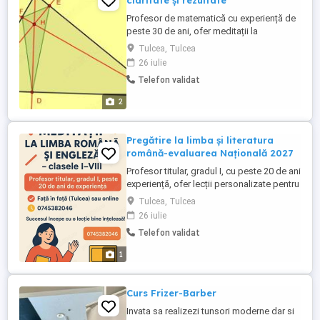
claritate și rezultate
Profesor de matematică cu experiență de
peste 30 de ani, ofer meditații la
matematică la clasele 5 - 12, începând cu
Tulcea, Tulcea
vacanța de vară. Am răbdare să dau
26 iulie
sistematic exemple, exerciții și probleme
Telefon validat
și să explic clar rezolvări complete și pe
înțeles, făcând echipă cu elevul și cu
2
familia acestuia. Studiez ...
Pregătire la limba și literatura
română-evaluarea Națională 2027
Profesor titular, gradul I, cu peste 20 de ani
experiență, ofer lecții personalizate pentru
o învățare temeinică și plăcută. În
Tulcea, Tulcea
perioada vacanței de vară organizez
26 iulie
ședințe de pregătire la limba și literatura
Telefon validat
română pentru elevii care vor susține
Evaluarea Națională anul viitor și nu numai.
1
Pregătirea ...
Curs Frizer-Barber
Invata sa realizezi tunsori moderne dar si