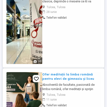
clasice, deprinde o meserie ce iti va
asigura un loc de munca in tara sau
Tulcea, Tulcea
strainatate. Ce vei învăța: -Tuns, aranjat,
28 iunie
spalat, forma corecta par, aranjat si
Telefon validat
modelat barba. -traineri cu experienta -
curs practic pe modele umane, suport
curs gratuit -salone ...
10
Ofer meditații la limba română
pentru elevi de gimnaziu și liceu
Absolventă de facultate, pasionată de
limba română, ofer meditații și sprijin
educațional pentru elevi de clasele I XII,
Tulcea, Tulcea
doar fizic. Clasele I IV îi ajut pe cei mici la
11 iunie
teme, le explic cu răbdare ceea ce nu au
Telefon validat
înțeles în clasă și le ofer suport pentru