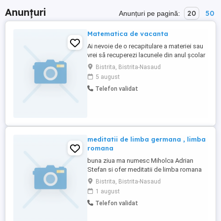
Anunțuri
20
50
Anunțuri pe pagină:
Matematica de vacanta
Ai nevoie de o recapitulare a materiei sau
vrei să recuperezi lacunele din anul școlar
trecut? Hai să învățăm matematica pas cu
Bistrita, Bistrita-Nasaud
pas, într-un mod relaxat și eficient! Ce
5 august
oferim prin aceste ședințe: Evaluare
Telefon validat
inițială gratuită: Identificăm exact
capitolele unde sunt lacune și creăm un
plan personalizat ...
meditatii de limba germana , limba
romana
buna ziua ma numesc Miholca Adrian
Stefan si ofer meditatii de limba romana
si limba germana pentru clasele de 5-12
Bistrita, Bistrita-Nasaud
1 august
Telefon validat