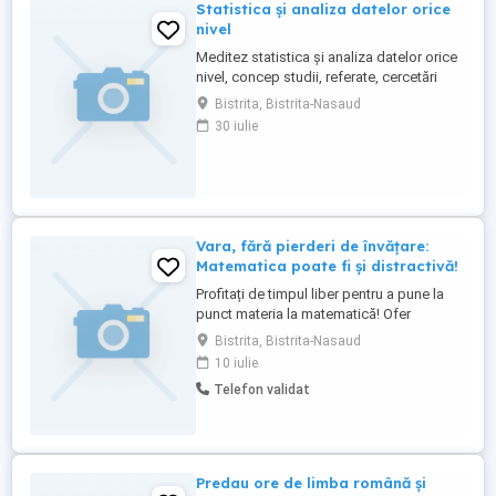
Statistica și analiza datelor orice
nivel
Meditez statistica și analiza datelor orice
nivel, concep studii, referate, cercetări
statistice avansate, aplicații, lucrări,
Bistrita, Bistrita-Nasaud
inclusiv postdoctoral. 30 lei ora. O ședință
30 iulie
durează 2 ore minim.
Vara, fără pierderi de învățare:
Matematica poate fi și distractivă!
Profitați de timpul liber pentru a pune la
punct materia la matematică! Ofer
meditații pentru: Recuperarea materiei din
Bistrita, Bistrita-Nasaud
anul precedent Consolidarea și
10 iulie
aprofundarea conceptelor de bază
Telefon validat
Pregătirea pentru Evaluare Națională
Ședințe interactive și răbdare garantată.
Online. Preț 75 lei ședinta de 90 m ...
Predau ore de limba română și