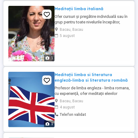
Anglia, Franta, ...
Meditații limba italiană
Ofer cursuri și pregătire individuală sau în
grup pentru toate nivelurile începător,
mediu și avansat. Activități interactive,
Bacau, Bacau
explicații clare și exerciții practice pentru:
5 august
comunicare fluentă în limba italiană;
înțelegerea textelor și conversațiilor reale;
pregătirea pentru examene și certificări ...
1
Meditații limba si literatura
engleză-limba si literatura română
Profesor de limba engleza - limba romana,
cu experiență, ofer meditații elevilor
claselor I - XII în efectuarea temelor și
Bacau, Bacau
reusita examenelor, Cambridge,
4 august
Bacalaureat, dar si înțelegerea limbii
Telefon validat
engleze, pentru cei începători. Sunt o
persoana calma, sociabila si vesela!
1