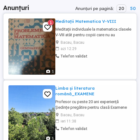
Anunțuri
20
50
Anunțuri pe pagină:
Meditații Matematica V-VIII
1
Meditații individuale la matematica clasele
V-VIII atât pentru copiii care nu au
aprofundat materia cât și pentru cei
Bacau, Bacau
avansați. Rog seriozitate pentru ca va fi
azi 12:29
mult de munca. Se va parcurge etapizat
Telefon validat
toata programa scolara de la clasa a V a
pana intr-a VIII a. Mesaj sau tel. după orele
16. Tel.:zero șapte ...
1
Limba și literatura
română_EXAMENE
Profesor cu peste 20 ani experiență
Ședințe pregătire pentru clasă Examene
naționale (clasa a V-a Evaluare Națională
Bacau, Bacau
Bacalaureat) Admitere facultate_DREPT
ieri 11:38
JURNALISM ACADEMIA DE POLIȚIE
Telefon validat
Admitere postliceală MAi Se oferă: fișe
recapitulative metode adaptate nivelului
1