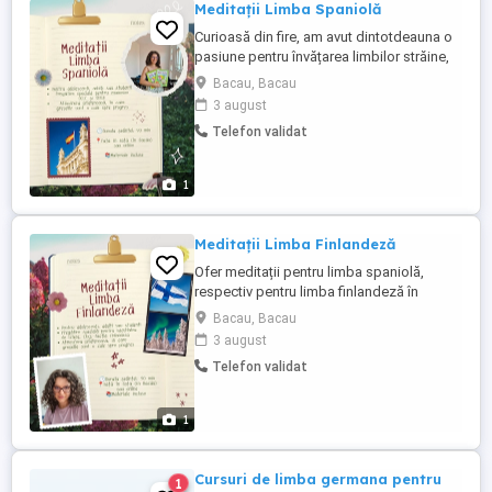
Meditații Limba Spaniolă
Curioasă din fire, am avut dintotdeauna o
pasiune pentru învățarea limbilor străine,
care, prin unicitatea lor, mi-a oferit șansa
Bacau, Bacau
de a înțelege că reprezintă o experiență
3 august
plăcută și relaxantă, care îți poate
Telefon validat
schimba cariera. Am absolvit Facultatea
de Litere UBB Cluj-Napoca (nivel licență și
master) ...
1
Meditații Limba Finlandeză
Ofer meditații pentru limba spaniolă,
respectiv pentru limba finlandeză în
special elevilor de liceu, celor care se
Bacau, Bacau
pregătesc pentru examene importante,sau
3 august
pur și simplu persoanelor care doresc să
Telefon validat
cunoască o nouă limbă. Curioasă din fire,
am avut dintotdeauna o pasiune pentru
învățarea limbilor străine, ...
1
Cursuri de limba germana pentru
1