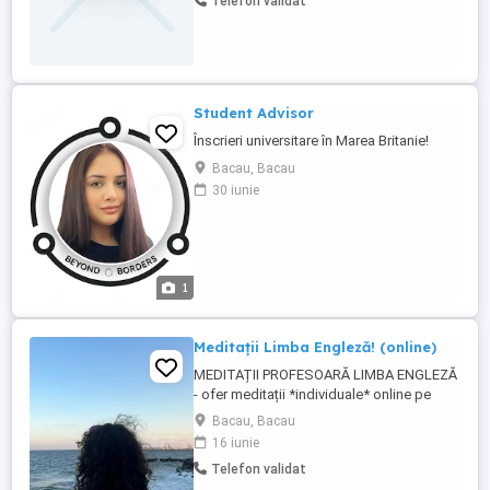
Telefon validat
Student Advisor
Înscrieri universitare în Marea Britanie!
Bacau, Bacau
30 iunie
1
Meditații Limba Engleză! (online)
MEDITAȚII PROFESOARĂ LIMBA ENGLEZĂ
- ofer meditații *individuale* online pe
platforma Zoom - copii, elevi, studenți,
Bacau, Bacau
adulți - de la orice nivel! - ajutor la teme,
16 iunie
eseuri, lecturi, convorbiri și accent -
Telefon validat
exerciții adaptate pe baza manualelor +