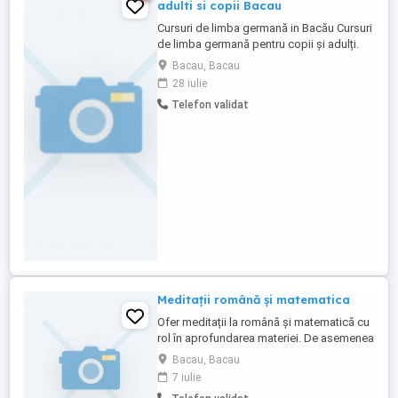
adulti si copii Bacau
Cursuri de limba germană in Bacău Cursuri
de limba germană pentru copii și adulți.
Ședințe personalizate pentru cursuri de
Bacau, Bacau
grup sau individuale, cursuri de pregătire
28 iulie
pentru certificări de limbă. Contact pe
Telefon validat
WhatsApp la .
Meditații română și matematica
Ofer meditații la română și matematică cu
rol în aprofundarea materiei. De asemenea
acord ajutor la teme. Procesul de învățare
Bacau, Bacau
va fi cu răbdare, înțelegere și empatie!
7 iulie