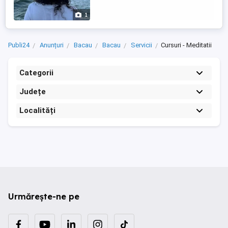
teme săptămânale . o online: 100lei per
50min (+10min pauză) . - ...
1
Publi24
Anunțuri
Bacau
Bacau
Servicii
Cursuri - Meditatii
Categorii
Județe
Localități
Urmărește-ne pe