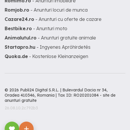
Romimo.ro
- Anunturi imobiliare
Romjob.ro
- Anunturi locuri de munca
Cazare24.ro
- Anunturi cu oferte de cazare
Bestbike.ro
- Anunturi moto
Animalutul.ro
- Anunturi gratuite animale
Startapro.hu
- Ingyenes Apróhirdetés
Quoka.de
- Kostenlose Kleinanzeigen
© 2026 Publi24 Digital S.R.L. | Bulevardul Dacia nr 34,
Oradea 410346, Romania | Tax ID: RO20201084 -
site de
anunturi gratuite
26.08.10.2c792b3