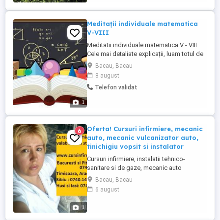
program în funcție de cel al elevului
Materia ...
Meditații individuale matematica
V-VIII
Meditatii individuale matematica V - VIII
Cele mai detaliate explicații, luam totul de
la zero dacă e necesar. Meditez intensiv
Bacau, Bacau
pentru Evaluare Națională. Prețul unei
8 august
ședințe individuale 100 lei , durata 1,5 ore.
Telefon validat
Ofer și cer seriozitate.
1
Oferta! Cursuri infirmiere, mecanic
6
auto, mecanic vulcanizator auto,
tinichigiu vopsit si instalator
Cursuri infirmiere, instalatii tehnico-
sanitare si de gaze, mecanic auto
autorizate de catre Ministerul Muncii,
Bacau, Bacau
Ministerul Educatiei si A.N.C, cu aprobarea
6 august
Ministerului Sanatatii. Pretul de 1400 lei.
Minim 10 clase, varsta 17-65 ani. Incepere
1
imediata! Absolventii nostrii lucreaza in