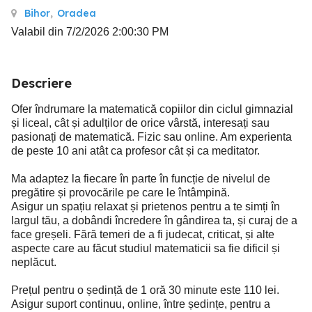
Bihor
,
Oradea
Valabil din 7/2/2026 2:00:30 PM
Descriere
Ofer îndrumare la matematică copiilor din ciclul gimnazial
și liceal, cât și adulților de orice vârstă, interesați sau
pasionați de matematică. Fizic sau online. Am experienta
de peste 10 ani atât ca profesor cât și ca meditator.
Ma adaptez la fiecare în parte în funcție de nivelul de
pregătire și provocările pe care le întâmpină.
Asigur un spațiu relaxat și prietenos pentru a te simți în
largul tău, a dobândi încredere în gândirea ta, și curaj de a
face greșeli. Fără temeri de a fi judecat, criticat, și alte
aspecte care au făcut studiul matematicii sa fie dificil și
neplăcut.
Prețul pentru o ședință de 1 oră 30 minute este 110 lei.
Asigur suport continuu, online, între ședințe, pentru a