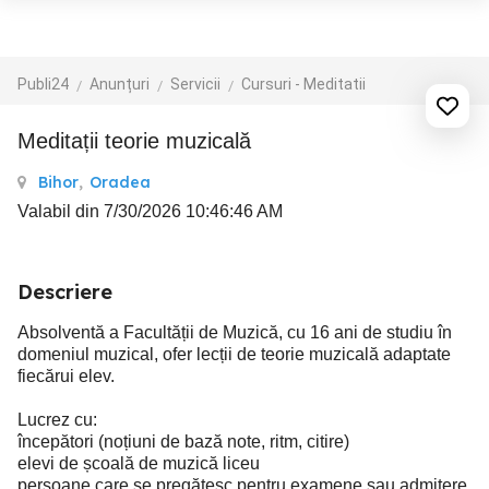
Publi24
Anunțuri
Servicii
Cursuri - Meditatii
Meditații teorie muzicală
Bihor
,
Oradea
Valabil din 7/30/2026 10:46:46 AM
Descriere
Absolventă a Facultății de Muzică, cu 16 ani de studiu în
domeniul muzical, ofer lecții de teorie muzicală adaptate
fiecărui elev.
Lucrez cu:
începători (noțiuni de bază note, ritm, citire)
elevi de școală de muzică liceu
persoane care se pregătesc pentru examene sau admitere