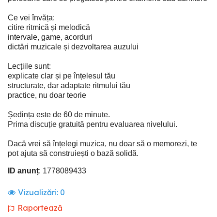
Ce vei învăța:
citire ritmică și melodică
intervale, game, acorduri
dictări muzicale și dezvoltarea auzului
Lecțiile sunt:
explicate clar și pe înțelesul tău
structurate, dar adaptate ritmului tău
practice, nu doar teorie
Ședința este de 60 de minute.
Prima discuție gratuită pentru evaluarea nivelului.
Dacă vrei să înțelegi muzica, nu doar să o memorezi, te
pot ajuta să construiești o bază solidă.
ID anunț
: 1778089433
Vizualizări:
0
Raportează