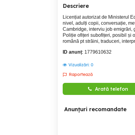
Descriere
Licențiat autorizat de Ministerul E
nivel, adulți copii, conversație, 
Cambridge, interviu job emigrări, 
Poliție ofițeri subofițeri, posibil și
română pt străini, traduceri, interpr
ID anunț
: 1779610632
Vizualizări:
0
Raportează
Arată telefon
Anunțuri recomandate