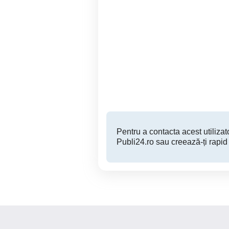
Meditatii limba engleza &
Engleza adulti copii, orice
franceza (Timisoara)
nivel, Academia 
pos
Timisoara
Pentru a contacta acest utilizato
Publi24.ro sau creează-ți rapid