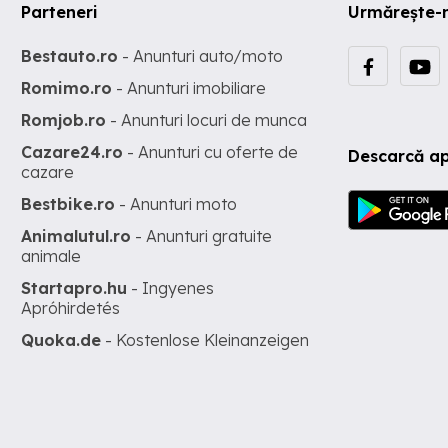
Parteneri
Urmărește-
Bestauto.ro
- Anunturi auto/moto
Romimo.ro
- Anunturi imobiliare
Romjob.ro
- Anunturi locuri de munca
Cazare24.ro
- Anunturi cu oferte de
Descarcă ap
cazare
Bestbike.ro
- Anunturi moto
Animalutul.ro
- Anunturi gratuite
animale
Startapro.hu
- Ingyenes
Apróhirdetés
Quoka.de
- Kostenlose Kleinanzeigen