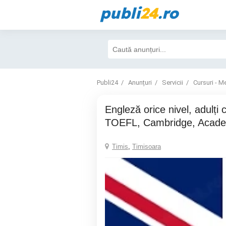
publi
24
.ro
Publi24
Anunțuri
Servicii
Cursuri - Me
Engleză orice nivel, adulți copii, test IELTS,
TOEFL, Cambridge, Academ
Timis
,
Timisoara