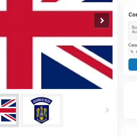
Con
Cara
A