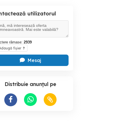
tactează utilizatorul
ctere rămase:
2939
daugă fișier
?
Mesaj
Distribuie anunțul pe