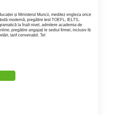
ducației și Ministerul Muncii, meditez engleza orice
metodă modernă, pregătire test TOEFL, IELTS,
gramatică la înalt nivel, admitere academia de
 online, pregătire angajați le sediul firmei, inclusiv lb
etări, tarif convenabil. Tel