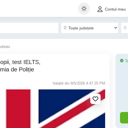
Contul meu
ditatii
T
ia de Poliție
Valabil din 8/5/2026 4:47:25 PM