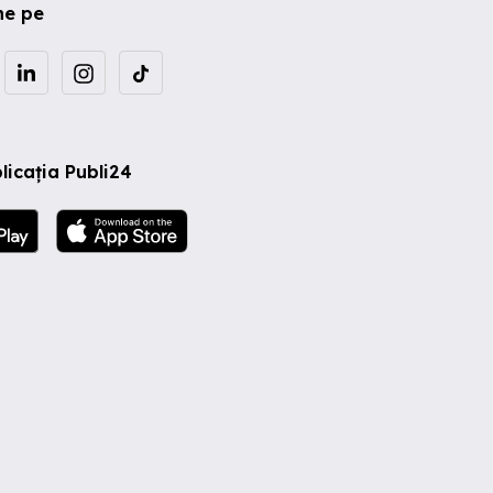
ne pe
licația Publi24