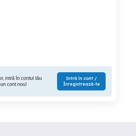
Engleza, franceza si
Meditez
de Poliție,
romana
ibil și Online, pregătire
angajați
Timisoara
Timisoara
T
r, intră în contul tău
Intră în cont /
Înregistrează-te
 un cont nou!