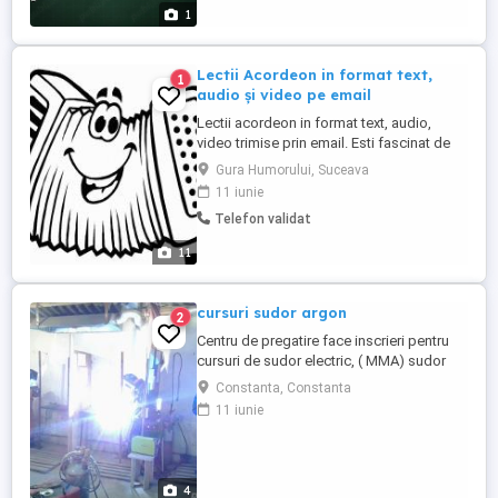
pentru examene. Locatie: Constanta, Zona
1
Tomis ...
Lectii Acordeon in format text,
1
audio și video pe email
Lectii acordeon in format text, audio,
video trimise prin email. Esti fascinat de
muzica la acordeon? Doresti sa devii
Gura Humorului, Suceava
acordeonist si nu ai timpul necesar si bani
11 iunie
pentru studiul la scoala sau cu un
Telefon validat
profesor particular? AICI GASESTI
SOLUTIA!!! Lectii acordeon in format text,
11
audio, video structurate ...
cursuri sudor argon
2
Centru de pregatire face inscrieri pentru
cursuri de sudor electric, ( MMA) sudor
co2 (MIG/MAG), si sudor argon, (tig/wig),
Constanta, Constanta
Cursurile incep in perioada 1-15 ale
11 iunie
fiecarei luni. Se face practica in atelierul
propriu asa cum este detaliat in poze, si
teoria in sala de curs din poza. Formatori
cu experienta ...
4