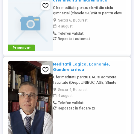
ofer meditatii matematica
Ofer meditații pentru elevii din ciclu
gimnazial (clasele 5-8)cât si pentru elevii
de liceu ( clasele 9-12). Fiecare ședință se
Sector 6, Bucuresti
desfăsoara online, doar cu un singur elev!
4 august
Ea este construită in funcție de nevoile și
Telefon validat
pregătirea anterioară a copilului. Pun la
Repostat automat
dispoziție sinteze pentru examenului de
bacalaureat, ...
Promovat
Meditatii Logica, Economie,
Gandire critica
Ofer meditatii pentru BAC si admitere
facultate (Drept UNIBUC, ASE, Stiinte
politice, Psihologie etc) la disciplinele
Sector 4, Bucuresti
Economie Logica Gandire critica. De
4 august
asemenea, pregatirea se poate realiza si
Telefon validat
la disciplina Filosofie. Detin o bogata
Repostat în fiecare zi
experienta didactica atat cu elevi, ca
profesor, cat si cu adulti, ...