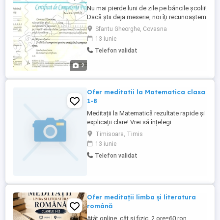
Nu mai pierde luni de zile pe băncile școlii!
Dacă știi deja meserie, noi îți recunoaștem
oficial competențele. Este o metodă
Sfantu Gheorghe, Covasna
rapidă, legală și eficientă pentru a obține
13 iunie
un salariu mai bun sau pentru a lucra în
Telefon validat
străinătate! Oferim servicii de evaluare și
certificare pentru următoarele calificări:
2
administrator ...
Ofer meditatii la Matematica clasa
1-8
Meditații la Matematică rezultate rapide și
explicații clare! Vrei să înțelegi
matematica, nu doar să o înveți pe de
Timisoara, Timis
rost? Ofer meditații personalizate pentru:
13 iunie
clasele V VIII (evaluare națională) Ce ofer:
Telefon validat
Explicații pe înțelesul tău, pas cu pas
Metode simple pentru formule și
probleme ...
Ofer meditații limba și literatura
română
Atât online, cât și fizic, 2 ore=60 ron.