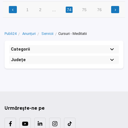
‹
›
1
2
…
74
75
76
Publi24
Anunțuri
Servicii
Cursuri - Meditatii
Categorii
Județe
Urmărește-ne pe