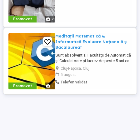
Promovat
2
Meditații Matematică &
Informatică Evaluare Națională și
Bacalaureat
Sunt absolvent al Facultății de Automatică
și Calculatoare și lucrez de peste 5 ani ca
Software Engineer. Ofer meditații la
Cluj-Napoca, Cluj
Matematică și Informatică, adaptate
5 august
nivelului fiecărui elev, cu scopul de a
Telefon validat
obține rezultate cât mai bune la examene.
Promovat
1
Pregătire pentru: Evaluarea Națională
Matematică; ...