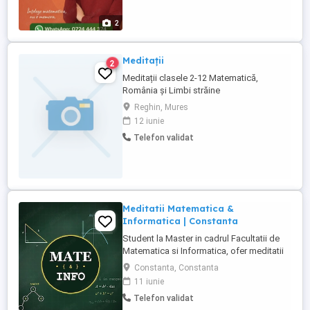
pentru Bacalaureat Metodă de lucru clară
și eficientă: explicarea ...
2
Meditații
2
Meditații clasele 2-12 Matematică,
România și Limbi străine
Reghin, Mures
12 iunie
Telefon validat
Meditatii Matematica &
Informatica | Constanta
Student la Master in cadrul Facultatii de
Matematica si Informatica, ofer meditatii
la matematica si informatica pentru elevi,
Constanta, Constanta
precum si asistenta tehnica. Ajut la
11 iunie
intelegerea clara a materiei, consolidarea
Telefon validat
cunostintelor, teme si pregatire intensiva