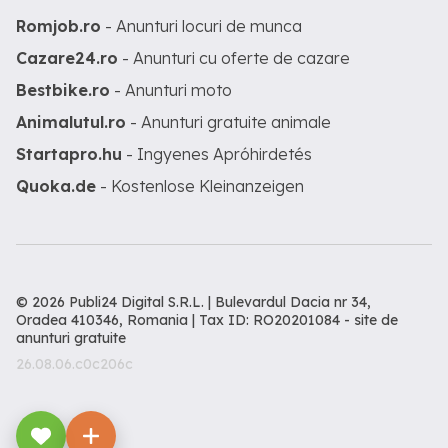
Romjob.ro
- Anunturi locuri de munca
Cazare24.ro
- Anunturi cu oferte de cazare
Bestbike.ro
- Anunturi moto
Animalutul.ro
- Anunturi gratuite animale
Startapro.hu
- Ingyenes Apróhirdetés
Quoka.de
- Kostenlose Kleinanzeigen
© 2026 Publi24 Digital S.R.L. | Bulevardul Dacia nr 34,
Oradea 410346, Romania | Tax ID: RO20201084 -
site de
anunturi gratuite
26.08.06.c0c206c