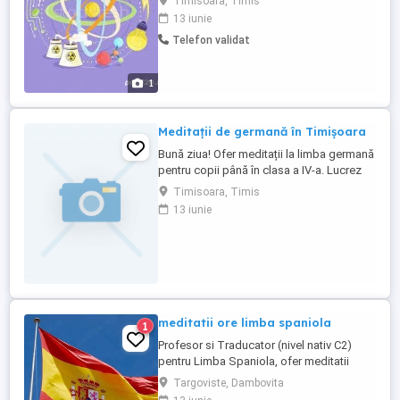
Timisoara, Timis
facultate, recuperare și înțelegere materie,
13 iunie
diverse. Nu răspund decât telefonic!
Telefon validat
1
Meditații de germană în Timișoara
Bună ziua! Ofer meditații la limba germană
pentru copii până în clasa a IV-a. Lucrez
individual cu fiecare copil, pentru o atenție
Timisoara, Timis
maximă și rezultate cât mai bune. Nu
13 iunie
desfășor cursuri online sau în grupuri. La
cerere, se pot organiza și ședințe în
grupuri restrânse, pentru cei care își
doresc acest ...
meditatii ore limba spaniola
1
Profesor si Traducator (nivel nativ C2)
pentru Limba Spaniola, ofer meditatii
copiilor din clasele I-VIII și liceu. Inclusiv
Targoviste, Dambovita
adulti. Orar flexibil si modalitate online. O