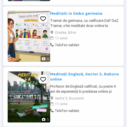
Meditatii in limba germana
Trainer de germana, cu calificare DaF DaZ
Trainer, ofer meditatii doar online la
germana nivelurile A1-B1. Te ajut sa
Oradea, Bihor
intelegi gramatica usor, sa vorbesti cu mai
11 iunie
multa incredere si sa inveti intr-un ritm
Telefon validat
potrivit pentru tine. Explicatii clare si pe
intelesul tuturor Lectii adaptate nevoilor
tale Pregatire ...
1
Meditații Engleză, Sector 5, Rahova
online
Profesor de Engleză calificat, cu peste 4
ani de experiență în predarea online și
fizică. Absolvent al Modulului
Sector 5, Bucuresti
Psihopedagogic din cadrul Universității
11 iunie
din București și al specializării Business
Telefon validat
Administration, deținător al certificatului
Cambridge C2. Predarea mea se
1
concentrează pe comunicarea efectivă. ...