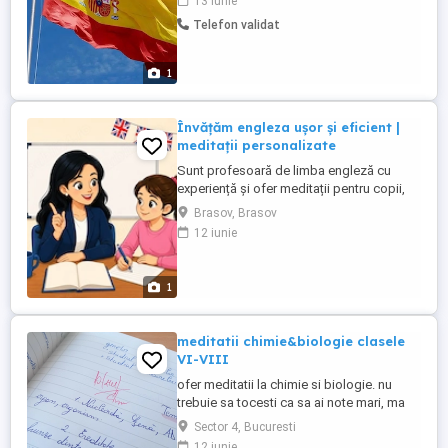
13 iunie
sedinta dureaza 60 de minute, un singur
Telefon validat
elev pe parcursul sedinței. Materialele sunt
pregatite de mine, in functie de varsta și ...
1
Învățăm engleza ușor și eficient |
meditații personalizate
Sunt profesoară de limba engleză cu
experiență și ofer meditații pentru copii,
de la grupa pregătitoare până la clasa a
Brasov, Brasov
VII-a. Lecțiile sunt adaptate fiecărui copil
12 iunie
și se desfășoară la domiciliul elevului, într-
o atmosferă prietenoasă și motivantă.
1
meditatii chimie&biologie clasele
VI-VIII
ofer meditatii la chimie si biologie. nu
trebuie sa tocesti ca sa ai note mari, ma
poti contacta oricând. începe cu un mesaj
Sector 4, Bucuresti
pe aplicație cursurile se tin online, iar
12 iunie