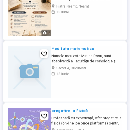
Piatra Neamt, Neamt
13 iunie
1
Meditatii matematica
Numele meu este Miruna Roșu, sunt
absolventă a Facultății de Psihologie și
am experiență de lucru cu copii, inclusiv
Sector 4, Bucuresti
cu copii cu autism și alte nevoi
13 iunie
educaționale speciale. De câțiva ani ofer
sprijin la matematică prin voluntariat și
meditații individuale, adaptându-mă la
nivelul și stilul de învățare ...
pregatire la Fizică
Profesoară cu experiență, ofer pregatire la
fizică (on-line, pe orice platformă) pentru
gimnaziu, bacalaureat și admitere la