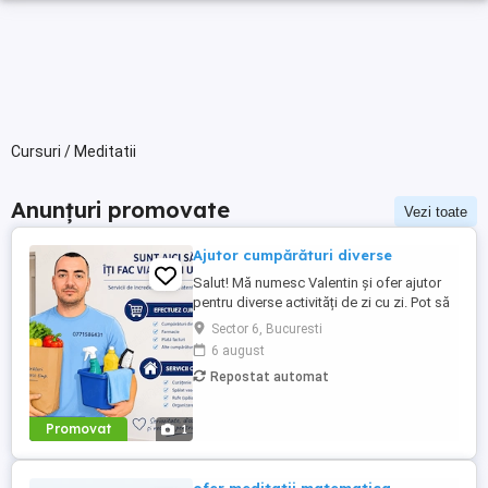
Cursuri / Meditatii
Anunțuri promovate
Vezi toate
Ajutor cumpărături diverse
Salut! Mă numesc Valentin și ofer ajutor
pentru diverse activități de zi cu zi. Pot să
vă ajut cu: efectuarea cumpărăturilor;
Sector 6, Bucuresti
curățenie în casă sau apartament; diverse
6 august
treburi casnice; plimbarea câinilor. Sunt o
Repostat automat
persoană serioasă, punctuală și de
încredere. Tariful este de 25 lei oră. Dacă
...
Promovat
1