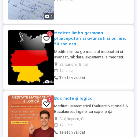
preturile variază in funcție de clasa si
durata cursului.
1
Meditez limba germana
1
pt.incepatori si avansati si on.line,
50 ron ora
Meditez limba germana pt.incepatori si
avansat, rabdare, experienta la meditati.
Meditez si on.line prin facebook, skypee .
Santandrei, Bihor
orbesc si in limba maghiara. 50 ron ora,
12 iunie
com. Santandrei (jud.Bihor) tel:
Telefon validat
1
Bac mate și logica
1
Meditații Matematică Evaluare Națională &
Bacalaureat Inginer cu experiență
pedagogică în Matematică și Logică ofer
Cluj-Napoca, Cluj
meditații pentru elevi: clasele V-VIII
12 iunie
consolidare și pregătire pentru Evaluarea
Telefon validat
Națională clasele IX-XII pregătire serioasă