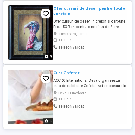
Ofer cursuri de desen pentru toate
varstele !
Ofer cursuri de desen in creion si carbune.
Pret : 50 Ron pentru o sedinta de 2 ore.
Timisoara, Timis
11 iunie
Telefon validat
9
Curs Cofetar
ACCRC International Deva organizeaza
curs de calificare Cofetar Acte necesare la
inscriere: -copie dupa actul de identitate -
Deva, Hunedoara
copie dupa certificatul de nastere -copie
11 iunie
dupa certificatul de casatorie/divort(daca
Telefon validat
v-ati schimbat numele) -copie dupa
ultimul act de studii -adeverinta medic
familie(boli cronice) Conditii ...
1