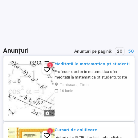
Anunțuri
20
50
Anunțuri pe pagină:
Meditatii la matematica pt studenti
1
Profesor-doctor in matematica ofer
meditatii la matematica pt studenti, toate
nivelele de pregatire cu rezultate
Timisoara, Timis
garantate. Rog seriozitate. Detalii la
16 iunie
telefon .
1
Cursuri de calificare
1
-Autorizate ISCIR : fochist,Imbuteliator