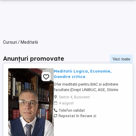
Cursuri / Meditatii
Anunțuri promovate
Vezi toate
Meditatii Logica, Economie,
Gandire critica
Ofer meditatii pentru BAC si admitere
facultate (Drept UNIBUC, ASE, Stiinte
politice, Psihologie etc) la disciplinele
Sector 4, Bucuresti
Economie Logica Gandire critica. De
4 august
asemenea, pregatirea se poate realiza si
Telefon validat
la disciplina Filosofie. Detin o bogata
Repostat în fiecare zi
experienta didactica atat cu elevi, ca
profesor, cat si cu adulti, ...