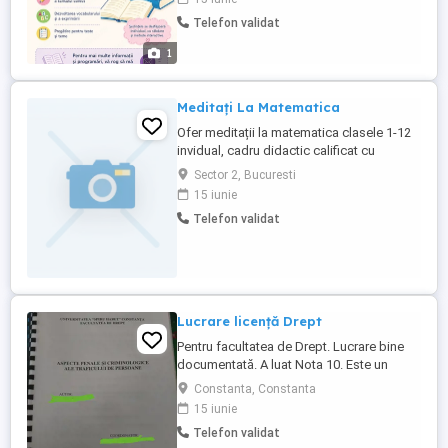
interdisciplinara, cu accent si pe
Telefon validat
dezvoltarea gandirii critice, prin metode
adaptate celor mici. Am experienta in
1
predarea limbii romane si ...
Meditați La Matematica
Ofer meditații la matematica clasele 1-12
invidual, cadru didactic calificat cu
experienta si vechime. În București și
Sector 2, Bucuresti
Județul Ilfov
15 iunie
Telefon validat
Lucrare licență Drept
Pentru facultatea de Drept. Lucrare bine
documentată. A luat Nota 10. Este un
subiect foarte bun, unicat, care este in
Constanta, Constanta
prim plan, azi. Trece orice test de plagiat.
15 iunie
Telefon validat