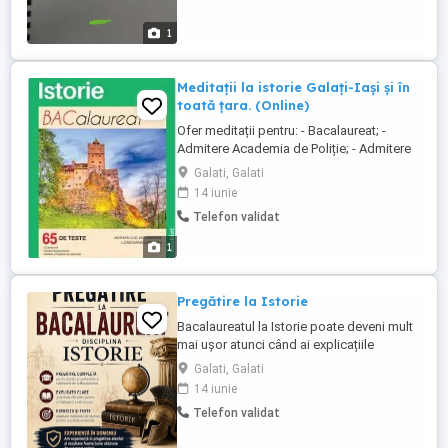
1
Meditații la istorie Galați-Iași și în
toată țara. (Online)
Ofer meditații pentru: - Bacalaureat; -
Admitere Academia de Poliție; - Admitere
SNPAP Târgu Ocna; - Elevilor pasionați de
Galati, Galati
istorie. În prezent, sunt doctorand la
14 iunie
Universitatea Dunărea de Jos din Galați și
Telefon validat
profesor de Istorie la două licee din oraș.
Am o vastă experiență în pregătirea
1
elevilor pentru ...
Pregătire la Istorie
Bacalaureatul la Istorie poate deveni mult
mai ușor atunci când ai explicațiile
potrivite și un plan clar de învățare! Ofer
Galati, Galati
pregătire completă pentru examenul de
14 iunie
Bacalaureat la disciplina Istorie: lecții
Telefon validat
explicate clar și pe înțelesul tuturor
recapitulare eficientă a materiei exerciții și