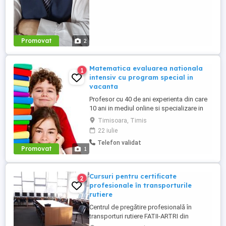
Promovat
2
Matematica evaluarea nationala
1
intensiv cu program special in
vacanta
Profesor cu 40 de ani experienta din care
10 ani in mediul online si specializare in
evaluare nationala, ofer pregatire pentru
Timisoara, Timis
suport teoretic, teme, teste si examen de
22 iulie
admitere.Reusita este garantata in raport
Telefon validat
cu obiectivul stabilit. Sedintele se
Promovat
1
desfasoara individual (sau la cerere cu
maxim doi elevi ...
Cursuri pentru certificate
2
profesionale în transporturile
rutiere
Centrul de pregătire profesională în
transporturi rutiere FATII-ARTRI din
TÂRGOVIȘTE, str. Calea Domnească, nr.