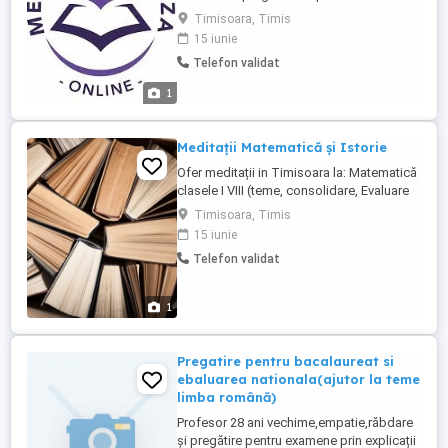
absolventă de Litere, am certificat
Timisoara, Timis
Cambridge C1 și am finalizat modulul
15 iunie
psihopedagogic (DPPD nivel 1). Am
Telefon validat
experiență în lucrul cu copii și știu să
adaptez lecțiile în funcție de vârsta și
1
nevoile fiecărui elev. Pot ...
Meditații Matematică și Istorie
Ofer meditații in Timisoara la: Matematică
clasele I VIII (teme, consolidare, Evaluare
Națională) Istorie Sunt absolventă a
Timisoara, Timis
Universității Politehnica Timișoara
15 iunie
Electronică și Telecomunicații şi a
Telefon validat
Universității Babeș-Bolyai Istorie. Durata
sedintei si pretul se discuta in functie de
clasa ...
1
Pregatire pentru bacalaureat si
ebaluarea nationala(ajutor la teme
limba română)
Profesor 28 ani vechime,empatie,răbdare
și pregătire pentru examene prin explicații