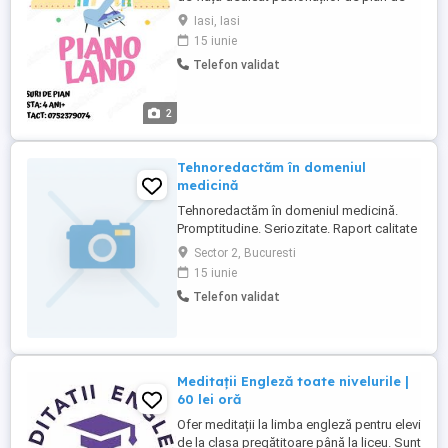
toate vârstele. Punem la dispoziție resurse
Iasi, Iasi
utile pentru a ajuta cursanții să-și dezvolte
15 iunie
abilitățile, de la nivelul de bază până la cel
Telefon validat
avansat. Oferim cursuri captivante și
împărtășim videoclipuri distractive cu
performanțele ...
2
Tehnoredactăm în domeniul
medicină
Tehnoredactăm în domeniul medicină.
Promptitudine. Seriozitate. Raport calitate
preț excelent.
Sector 2, Bucuresti
15 iunie
Telefon validat
Meditații Engleză toate nivelurile |
60 lei oră
Ofer meditații la limba engleză pentru elevi
de la clasa pregătitoare până la liceu. Sunt