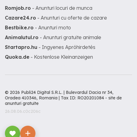
Romjob.ro
- Anunturi locuri de munca
Cazare24.ro
- Anunturi cu oferte de cazare
Bestbike.ro
- Anunturi moto
Animalutul.ro
- Anunturi gratuite animale
Startapro.hu
- Ingyenes Apróhirdetés
Quoka.de
- Kostenlose Kleinanzeigen
© 2026 Publi24 Digital S.R.L. | Bulevardul Dacia nr 34,
Oradea 410346, Romania | Tax ID: RO20201084 -
site de
anunturi gratuite
26.08.06.c0c206c