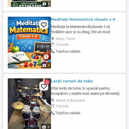
...
1
Meditații Matematică clasele 1-4
Meditații la Matematică(clasele 1-4)
Învățăm ușor și cu drag, într-un mod
adaptat fiecărui copil. Pun accent pe
Giroc, Timis
înțelegere, încredere și progres pas cu
14 iunie
pas. Absolventă de Matematică-
Telefon validat
Informatică și Universitatea Politehnica
Timișoara | Curs de pedagogie 2h 100
RON Aștept cu drag să îi ...
1
Lecții cursuri de tobe
1
Ofer lecții de tobe, în special pentru
începători. Lecțiile sunt axate pe eficiență,
pe a putea înțelege regulile de bază, care
Sector 4, Bucuresti
țin de sincronicitate și de controlul
14 iunie
independent al membrelor. Vor fi discutate
Telefon validat
aspecte care țin de rolul toboșarului într-o
trupă și de capacitatea de a reprezenta o
piatră ...
5