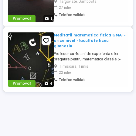
Targoviste, Dambovita
307, în incinta fostei Arta Populară , vis-a-
27 iulie
vis de restaurantul Toscani, organizează
Telefon validat
cursuri pentru obținerea certificatelor
Promovat
1
profesionale pentru: Instructori auto
Manageri de ...
Meditatii matematica fizica GMAT-
orice nivel -facultate liceu
gimnaziu
Profesor cu 4o ani de experienta ofer
pregatire pentru matematica clasele 5-
8,evaluare nationala,clasele 9-
Timisoara, Timis
12,bacalaureat sesiunea 1 si 2,admitere
22 iulie
facultate,examene, partiale si restante
Telefon validat
studenti an 1 si 2 indiferent de nivelul de
Promovat
4
dificultate. De asemenea ofer suport
sustinut si pentru viitori studenti ...