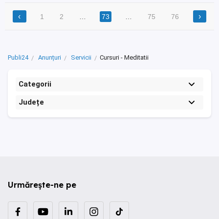
‹
›
1
2
…
73
…
75
76
Publi24
Anunțuri
Servicii
Cursuri - Meditatii
Categorii
Județe
Urmărește-ne pe