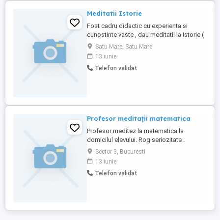
Meditatii Istorie
Fost cadru didactic cu experienta si
cunostinte vaste , dau meditatii la Istorie (
pentru bacalaureat, admitere la facultate,
Satu Mare, Satu Mare
academia de politie etc). Pretul unei
13 iunie
sedinte (90 de min) este de 45 roni.
Telefon validat
Meditatiile se vor desfasura la domiciliul
meditatorului (municipiul Satu Mare).
Informatii suplimentare ...
Profesor meditații matematica
Profesor meditez la matematica la
domicilul elevului. Rog seriozitate .
Sector 3, Bucuresti
13 iunie
Telefon validat