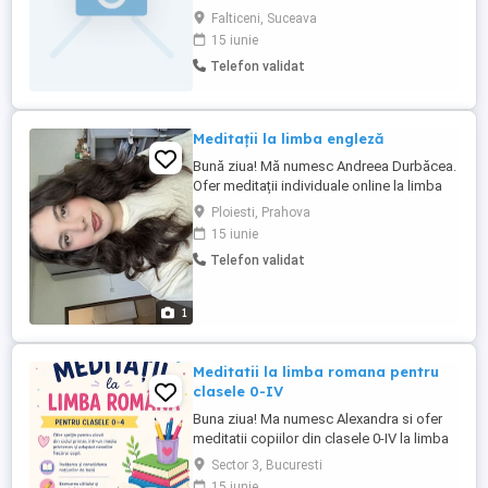
riguroase,lucru individualizat.
Falticeni, Suceava
15 iunie
Telefon validat
Meditații la limba engleză
Bună ziua! Mă numesc Andreea Durbăcea.
Ofer meditații individuale online la limba
engleză începând cu 1 iulie pentru toate
Ploiesti, Prahova
nivelurile. Sunt studentă în anul al II-lea la
15 iunie
Facultatea de Litere din cadrul Universității
Telefon validat
București, la specializarea Română-
Engleză și urmez modulul
psihopedagogic, pentru ...
1
Meditatii la limba romana pentru
clasele 0-IV
Buna ziua! Ma numesc Alexandra si ofer
meditatii copiilor din clasele 0-IV la limba
romana. Am doua specializari, psihologie
Sector 3, Bucuresti
si filologie si abordarea mea este
15 iunie