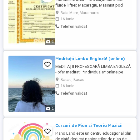
fluide, liftier, Macaragiu, Masinist pod
rulant, Operator umplere GPL, Stivuitorist,
Baia Mare, Maramures
Mecanic trolist telescaune, instalatii
16 iunie
transport pe cablu -Zidar, Zugrav, Tamplar,
Telefon validat
Dulgher, Parchetar, Fierar
betonist,Mozaicar faiantar, Vopsitor
industrial, Sudor general, Instalator ...
1
Meditații Limba Engleză! (online)
MEDITAȚII PROFESOARĂ LIMBA ENGLEZĂ
- ofer meditații *individuale* online pe
platforma Zoom - copii, elevi, studenți,
Bacau, Bacau
adulți - de la orice nivel! - ajutor la teme,
16 iunie
eseuri, lecturi, convorbiri și accent -
Telefon validat
exerciții adaptate pe baza manualelor +
teme săptămânale . o online: 100lei per
50min (+10min pauză) . - ...
1
Cursuri de Pian si Teoria Muzicii
Piano Land este un centru educațional plin
de viață dedicat pasionaților de pian de