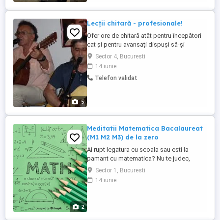
Lecții chitară - profesionale!
Ofer ore de chitară atât pentru începători
cat și pentru avansați dispuși să-și
îmbunătățească tehnica și cunoștințele
Sector 4, Bucuresti
muzicale în general. Orele vin la pachet cu
14 iunie
informații privind tehnica utilizată pe
Telefon validat
instrument, teorie muzicală de bază dar și
avansată, cunoștințe legate de aspectele
tehnice privind ...
5
Meditatii Matematica Bacalaureat
(M1 M2 M3) de la zero
Ai rupt legatura cu scoala sau esti la
pamant cu matematica? Nu te judec,
scopul meu e sa te ridic si sa-ti ofer a
Sector 1, Bucuresti
doua sansa. Am terminat profil de mate-
14 iunie
info, am dat BAC-ul la mate si fizica, iar in
prezent sunt student la Politehnica. Ofer
meditatii pentru nivel slab si mediu. Luam
2
totul de la zero, ...