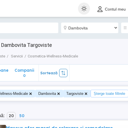
ane
Companii
Sortează
Contul meu
0
e Dambovita Targoviste
ste
Servicii
Cosmetica-Wellness-Medicale
oane
Companii
Sortează
0
ellness-Medicale
Dambovita
Targoviste
Șterge toate filtrele
nă:
20
50