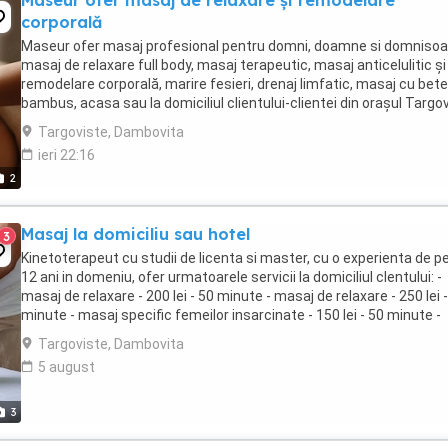
Maseur ofer masaj de relaxare și remodelare
corporală
Maseur ofer masaj profesional pentru domni, doamne si domnisoa
masaj de relaxare full body, masaj terapeutic, masaj anticelulitic și
remodelare corporală, marire fesieri, drenaj limfatic, masaj cu bet
bambus, acasa sau la domiciliul clientului-clientei din orașul Targo
și zonele învecinate. Daca ...
Targoviste, Dambovita
ieri 22:16
2
Masaj la domiciliu sau hotel
3
Kinetoterapeut cu studii de licenta si master, cu o experienta de p
12 ani in domeniu, ofer urmatoarele servicii la domiciliul clentului: -
masaj de relaxare - 200 lei - 50 minute - masaj de relaxare - 250 lei 
minute - masaj specific femeilor insarcinate - 150 lei - 50 minute -
masaj sportiv ...
Targoviste, Dambovita
5 august
3