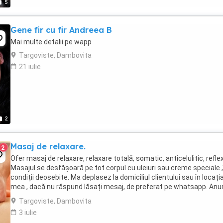
5
Gene fir cu fir Andreea B
Mai multe detalii pe wapp
Targoviste, Dambovita
21 iulie
2
Masaj de relaxare.
2
Ofer masaj de relaxare, relaxare totală, somatic, anticelulitic, refle
Masajul se desfășoară pe tot corpul cu uleiuri sau creme speciale ,
condiții deosebite. Ma deplasez la domiciliul clientului sau în locați
mea , dacă nu răspund lăsați mesaj, de preferat pe whatsapp. Anu
este pentru d-ne ...
Targoviste, Dambovita
3 iulie