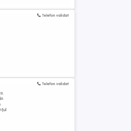
Telefon validat
Telefon validat
xo.
în
a
nțul