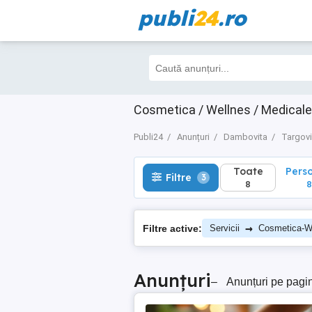
publi
24
.ro
Toate
Perso
Filtre
3
8
8
Cosmetica / Wellnes / Medical
Publi24
Anunțuri
Dambovita
Targovi
Toate
Pers
Filtre
3
8
8
→
Filtre active:
Servicii
Cosmetica-W
Anunțuri
–
Anunțuri pe pagi