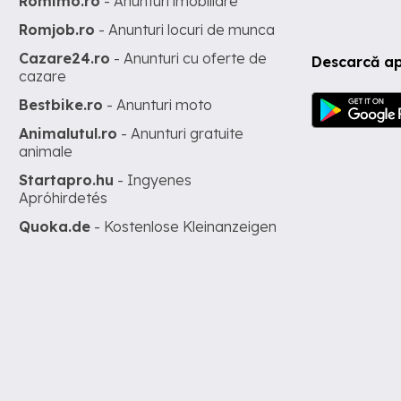
Romimo.ro
- Anunturi imobiliare
Romjob.ro
- Anunturi locuri de munca
Cazare24.ro
- Anunturi cu oferte de
Descarcă ap
cazare
Bestbike.ro
- Anunturi moto
Animalutul.ro
- Anunturi gratuite
animale
Startapro.hu
- Ingyenes
Apróhirdetés
Quoka.de
- Kostenlose Kleinanzeigen