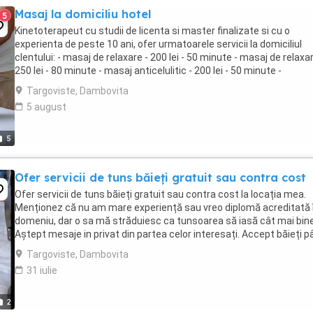
Masaj la domiciliu hotel
5
Kinetoterapeut cu studii de licenta si master finalizate si cu o
experienta de peste 10 ani, ofer urmatoarele servicii la domiciliul
clentului: - masaj de relaxare - 200 lei - 50 minute - masaj de relaxar
250 lei - 80 minute - masaj anticelulitic - 200 lei - 50 minute -
remodelare corporala prin ...
Targoviste, Dambovita
5 august
5
Ofer servicii de tuns băieți gratuit sau contra cost
Ofer servicii de tuns băieți gratuit sau contra cost la locația mea.
Menționez că nu am mare experiență sau vreo diplomă acreditată 
domeniu, dar o sa mă străduiesc ca tunsoarea să iasă cât mai bine
Aștept mesaje in privat din partea celor interesați. Accept băieți 
în 25 de ani.
Targoviste, Dambovita
31 iulie
2