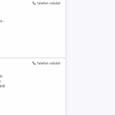
Telefon validat
e -
Telefon validat
în
.
până