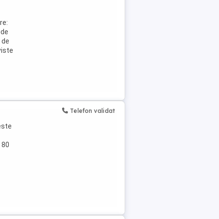
re:
 de
e de
viste
Telefon validat
este
- 80