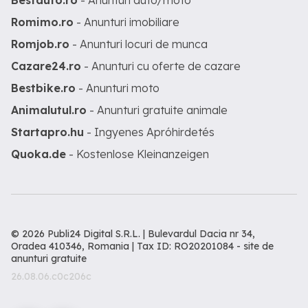
Bestauto.ro
- Anunturi auto/moto
Romimo.ro
- Anunturi imobiliare
Romjob.ro
- Anunturi locuri de munca
Cazare24.ro
- Anunturi cu oferte de cazare
Bestbike.ro
- Anunturi moto
Animalutul.ro
- Anunturi gratuite animale
Startapro.hu
- Ingyenes Apróhirdetés
Quoka.de
- Kostenlose Kleinanzeigen
© 2026 Publi24 Digital S.R.L. | Bulevardul Dacia nr 34,
Oradea 410346, Romania | Tax ID: RO20201084 -
site de
anunturi gratuite
26.08.06.c0c206c