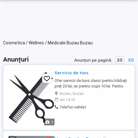
Cosmetica / Wellnes / Medicale Buzau Buzau
Anunțuri
20
50
Anunțuri pe pagină:
Serviciu de tuns
Ofer servicii de tuns clasic pentru bărbați
preț 20 lei, iar pentru copii 10 lei. Pentru
detalii sau programări, mă puteți contacta
Buzau, Buzau
telefonic sau prin mesaj.
ieri 14:39
Telefon validat
1