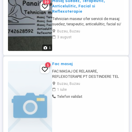
Masaj Suedez, Terapeutic,
20
Anticelulitic, Facial si
Reflexoterapie
Tehnician maseur ofer servicii de masaj:
suedez, terapeutic, anticelulitic, facial si/
sau reflexoterapie. Durata masajul poate fi
Buzau, Buzau
de 30, 60 sau 90 de minute. Preturile sunt
3 august
cuprinse intre 30-60 de lei, in functie de
masajul dorit, dar si de numarul de minute
1
alocat. NU PRACTIC ALT TIP DE MASAJ
DECAT ...
Fac masaj
1
FAC MASAJ DE RELAXARE,
REFLEXOTERAPIE PT DESTINDERE TEL
Buzau, Buzau
1 iulie
Telefon validat