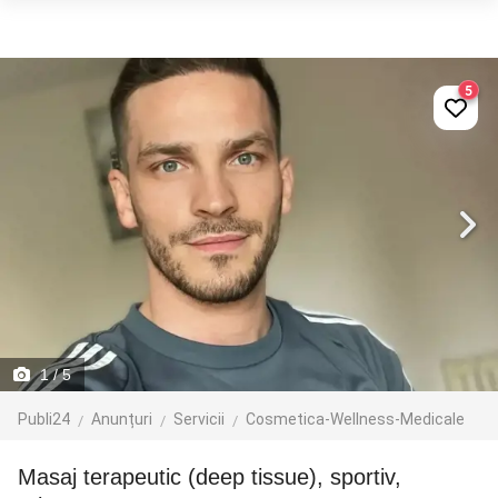
5
1
/ 5
Publi24
Anunțuri
Servicii
Cosmetica-Wellness-Medicale
Masaj terapeutic (deep tissue), sportiv,