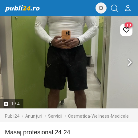
publi
24
.ro
10
1
/ 4
Publi24
Anunțuri
Servicii
Cosmetica-Wellness-Medicale
Masaj profesional 24 24