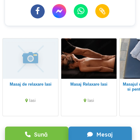
Masaj de relaxare Iasi
Masaj Relaxare Iasi
Masajul de care ai nevoie
si pen
Iasi
Iasi
Sună
Mesaj