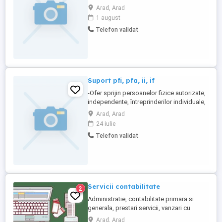
Tariful se negociaza in functie de
Arad, Arad
complexitatea activitatii si volumul de
1 august
muncă. Telefon:
Telefon validat
Suport pfi, pfa, ii, if
-Ofer sprijin persoanelor fizice autorizate,
independente, întreprinderilor individuale,
întreprinderilor familiale etc. în domeniul
Arad, Arad
fiscal în timp real -De-a lungul activității în
24 iulie
domeniul financiar-contabil interacționez
Telefon validat
cu mai multe persoane fizice autorizate
precum manageri, medici (PFI, CMI), ...
Servicii contabilitate
2
Administratie, contabilitate primara si
generala, prestari servicii, vanzari cu
amanuntul, in special productie
Arad, Arad