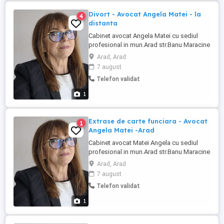
Divort - Avocat Angela Matei - la
4
distanta
Cabinet avocat Angela Matei cu sediul
profesional in mun.Arad str.Banu Maracine
nr.1 p.8, prin avocat Angela Matei in
Arad, Arad
calitate de avocat titular, asigura servicii
7 august
juridice pentru: -divort ...
Telefon validat
1
Extrase de carte funciara - Avocat
1
Angela Matei -Arad
Cabinet avocat Matei Angela cu sediul
profesional in mun.Arad str.Banu Maracine
nr.1 ap.8 asigura si serviciul de otinere
Arad, Arad
extrase de carte funciara . Servicii juridice
7 august
si la distanta. Alte domenii : divort si
Telefon validat
probleme de familie si minori, ...
1