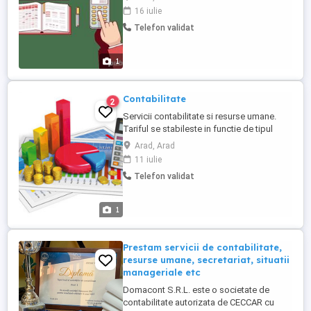
(agricultura, restaurante) inclusive bilant,
16 iulie
intocmirea si raportarea declaratiilor
Telefon validat
lunare pentru toate forurile, intocmirea
documentatiilor necesare institutiilor
bancare, REVISAL, resurse ...
1
Contabilitate
2
Servicii contabilitate si resurse umane.
Tariful se stabileste in functie de tipul
activitatii si volumul de munca. Tel.
Arad, Arad
11 iulie
Telefon validat
1
Prestam servicii de contabilitate,
resurse umane, secretariat, situatii
manageriale etc
Domacont S.R.L. este o societate de
contabilitate autorizata de CECCAR cu