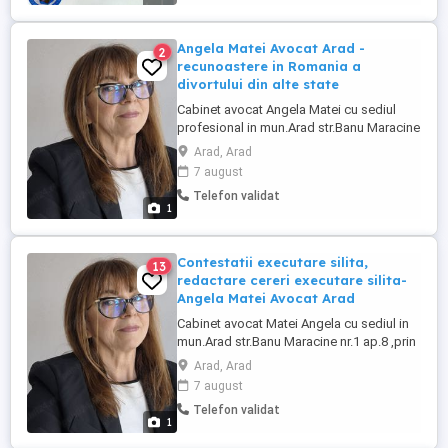
colaborari in vederea dezvoltari si
implemntarii in parteneriat ...
Angela Matei Avocat Arad -
2
recunoastere in Romania a
divortului din alte state
Cabinet avocat Angela Matei cu sediul
profesional in mun.Arad str.Banu Maracine
nr.1 p.8, prin avocat Angela Matei in
Arad, Arad
calitate de avocat titular, asigura servicii
7 august
juridice pentru: - divort ...
Telefon validat
1
Contestatii executare silita,
13
redactare cereri executare silita-
Angela Matei Avocat Arad
Cabinet avocat Matei Angela cu sediul in
mun.Arad str.Banu Maracine nr.1 ap.8 ,prin
avocat titular Matei Angela, ofera servicii
Arad, Arad
juridice in domeniul executarii silite: ...
7 august
Telefon validat
1