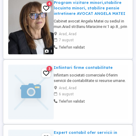
Program vizitare minori,stabilire
4
locuinta minori, stabilire pensie
intretinere AVOCAT ANGELA MATEI
Cabinet avocat Angela Matei cu sediul in
mun.Arad str.Banu Maracine nr.1 ap.8 , prin
avocat titular Angela Matei, ofera servicii
Arad, Arad
juridice de dreptul familiei, civil,comercial :
7 august
...
Telefon validat
1
Infiintari firme contabilitate
3
Infiintam societati comerciale Oferim
servicii de contabilitate si resurse umane.
Contabilitate: inregistrari facturi, registru
Arad, Arad
de casa -incasari si plati, extrase,
6 august
intocmire si depunere declaratii,etc,
Telefon validat
Resurse umane: intocmire contracte de
munca, acte aditionale, adeverinte, decizii,
pontaj, si transmitere ...
Expert contabil ofer servicii in