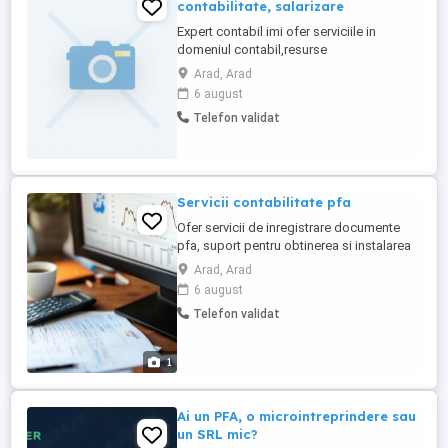
contabilitate, salarizare
Expert contabil imi ofer serviciile in
domeniul contabil,resurse
umane,salarizare .Telefon
Arad, Arad
6 august
Telefon validat
Servicii contabilitate pfa
Ofer servicii de inregistrare documente
pfa, suport pentru obtinerea si instalarea
semnaturii electronice + inregistrarea in
Arad, Arad
SPV si intocmirea declaratiei unice
6 august
Telefon validat
1
Ai un PFA, o microintreprindere sau
un SRL mic?