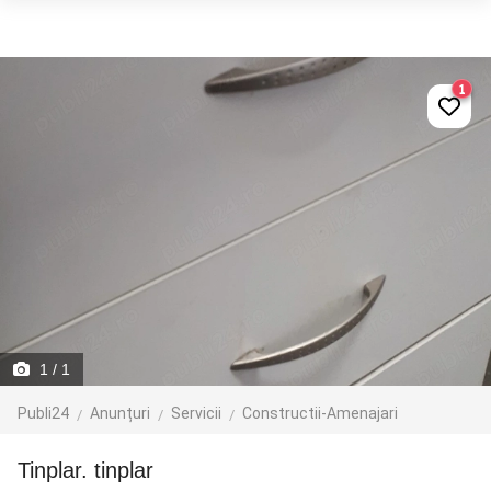
1
1
/ 1
Publi24
Anunțuri
Servicii
Constructii-Amenajari
tinplar. tinplar