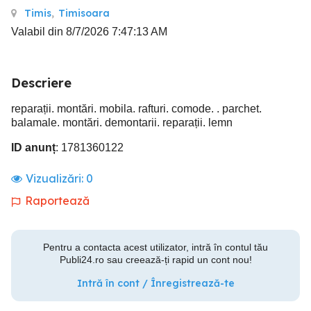
Timis
,
Timisoara
Valabil din 8/7/2026 7:47:13 AM
Descriere
reparații. montări. mobila. rafturi. comode. . parchet.
balamale. montări. demontarii. reparații. lemn
ID anunț
: 1781360122
Vizualizări:
0
Raportează
Pentru a contacta acest utilizator, intră în contul tău
Publi24.ro sau creează-ți rapid un cont nou!
Intră în cont / Înregistrează-te