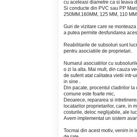
cu aceleasi diametre ca si teava
Si conducte din PVC sau PP Marca 
250MM.160MM, 125 MM, 110 MM,
Guri de vizitare care se monteaza l
a putea permite desfundarea acest
Reabilitarile de subsoluri sunt lu
pentru asociatiile de proprietari.
Numarul asociatiilor cu subsoluril
o zi la alta. Mai mult, din cauza ve
de suferit atat calitatea vietii int
in sine .
Din pacate, procentul cladirilor la c
comune este foarte mic,
Deoarece, repararea si intretinerea
locatarilor proprietarilor, care, in
costurile, deloc neglijabile, ale lu
Avem implementat un sistem avant
Tocmai din acest motiv, venim in
de rate.