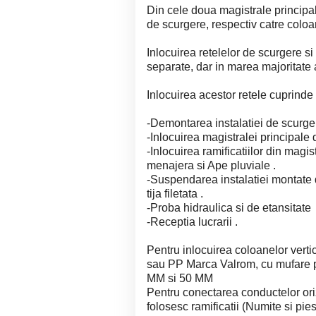
Din cele doua magistrale principal
de scurgere, respectiv catre coloa
Inlocuirea retelelor de scurgere si 
separate, dar in marea majoritate 
Inlocuirea acestor retele cuprinde
-Demontarea instalatiei de scurger
-Inlocuirea magistralei principale
-Inlocuirea ramificatiilor din magi
menajera si Ape pluviale .
-Suspendarea instalatiei montate d
tija filetata .
-Proba hidraulica si de etansitate
-Receptia lucrarii .
Pentru inlocuirea coloanelor vert
sau PP Marca Valrom, cu mufare p
MM si 50 MM
Pentru conectarea conductelor ori
folosesc ramificatii (Numite si pies