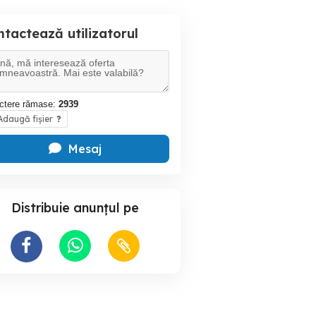
tactează utilizatorul
ctere rămase:
2939
daugă fișier
?
Mesaj
Distribuie anunțul pe