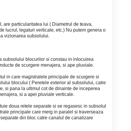
 are particularitatea lui ( Diametrul de teava,
de lucrul, legaturi verticale, etc.) Nu putem genera o
pa vizionarea subsolului.
a subsolului blocurilor si constau in inlocuirea
conducte de scurgere menajera, si ape pluviale.
tul in care magistralele principale de scurgere si
lului blocului ( Peretele exterior al subsolului, catre
te, si pana la ultimul cot de dinainte de inceperea
enajera, si a apei pluviale verticale.
tuie doua retele separate si se regasesc in subsolul
rale principale care merg in paralel si traverseaza
i separate din bloc catre canalul de canalizare