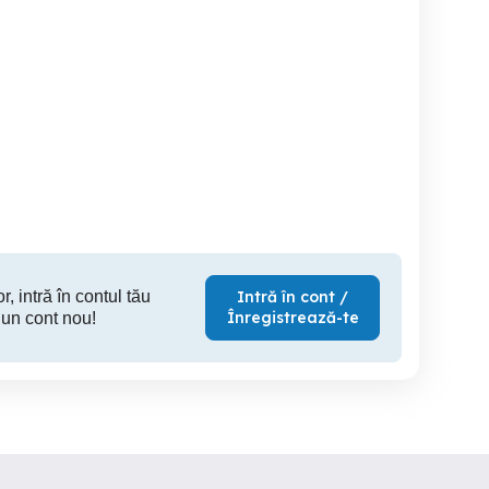
zugraveli scari de bloc si
Lucrari si renovari de la A-
lasări Liber de Contact
apartamente
Z(Lemn , C
Sector 1
Sector 3
S
r, intră în contul tău
Intră în cont /
Înregistrează-te
 un cont nou!