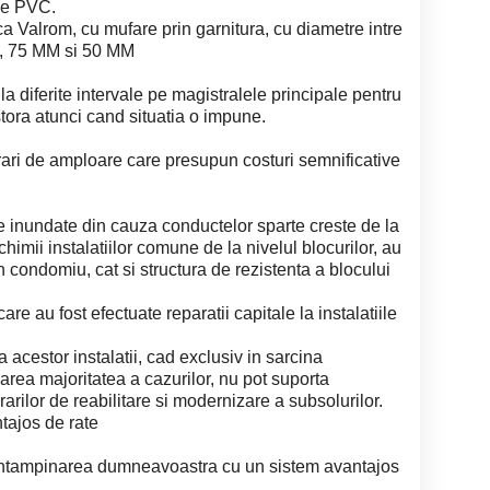
 de PVC.
Valrom, cu mufare prin garnitura, cu diametre intre
 75 MM si 50 MM
a diferite intervale pe magistralele principale pentru
ora atunci cand situatia o impune.
crari de amploare care presupun costuri semnificative
e inundate din cauza conductelor sparte creste de la
chimii instalatiilor comune de la nivelul blocurilor, au
r-un condomiu, cat si structura de rezistenta a blocului
are au fost efectuate reparatii capitale la instalatiile
 acestor instalatii, cad exclusiv in sarcina
 marea majoritatea a cazurilor, nu pot suporta
crarilor de reabilitare si modernizare a subsolurilor.
ajos de rate
 intampinarea dumneavoastra cu un sistem avantajos