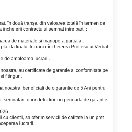
nat, în două tranșe, din valoarea totală în termen de
a încheierii contractului semnat intre parti :
area de materiale si manopera partiala ;
plati la finalul lucrării ( încheierea Procesului Verbal
tie de amploarea lucrarii.
 noastra, au certificate de garantie si conformitate pe
i fitinguri.
ma noastra, beneficiati de o garantie de 5 Ani pentru
ul semnalarii unor defectiuni in perioada de garantie.
2026
 cu clientii, sa oferim servicii de calitate la un pret
inceperea lucrarii.