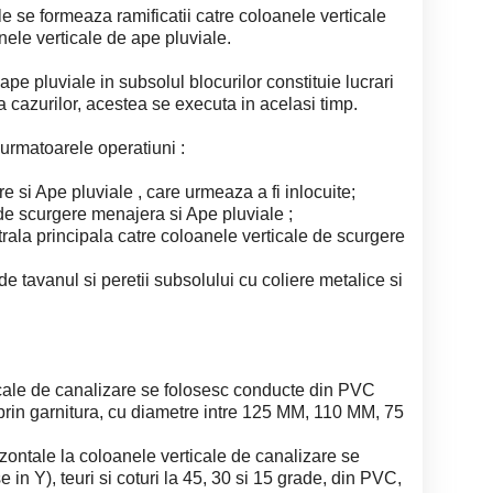
e se formeaza ramificatii catre coloanele verticale
nele verticale de ape pluviale.
ape pluviale in subsolul blocurilor constituie lucrari
a cazurilor, acestea se executa in acelasi timp.
 urmatoarele operatiuni :
e si Ape pluviale , care urmeaza a fi inlocuite;
 de scurgere menajera si Ape pluviale ;
strala principala catre coloanele verticale de scurgere
e tavanul si peretii subsolului cu coliere metalice si
icale de canalizare se folosesc conducte din PVC
rin garnitura, cu diametre intre 125 MM, 110 MM, 75
zontale la coloanele verticale de canalizare se
e in Y), teuri si coturi la 45, 30 si 15 grade, din PVC,