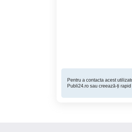
zugrav faiantar
Sudor disponibil și pentru
profesionist
Dep
Sector 6
Pentru a contacta acest utilizato
Publi24.ro sau creează-ți rapid