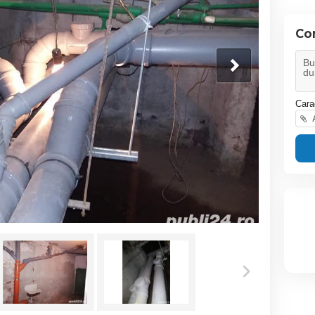
Con
Cara
A