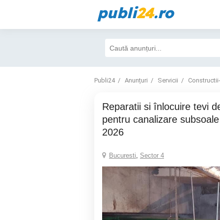
publi
24
.ro
Publi24
Anunțuri
Servicii
Constructii
Reparatii si înlocuire tevi de fonta - P.V.C -
pentru canalizare subsoale
2026
Bucuresti
,
Sector 4