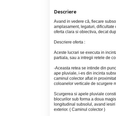
Descriere
Avand in vedere că, fiecare subsol,
amplasament, legaturi, dificultate 
oferta clara si obiectiva, decat du
Descriere oferta :
Aceste lucrari se executa in incint
partiala, sau a intregii retele de 
-Aceasta retea se intinde din punc
ape pluviale, i-es din incinta subso
caminul colector aflat in proximita
coloanelor verticale de scurgere m
Scurgerea si apele pluviale consti
blocurilor sub forma a doua magist
longitudinal subsolul, avand iesir
exterior. ( Caminul colector )