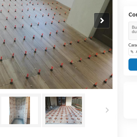
Con
Cara
A