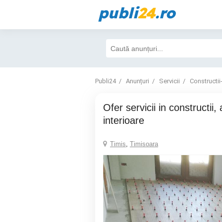
publi
24
.ro
Publi24
Anunțuri
Servicii
Constructii
Ofer servicii in constructii, amenajari
interioare
Timis
,
Timisoara