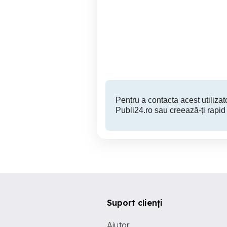
Meserias constructii
Timisoara
Pentru a contacta acest utilizato
Publi24.ro sau creează-ți rapid
Suport clienți
Ajutor