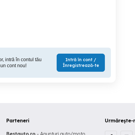
meserias finisaje
Execut orice tip de lucrari
Meseriaș
interioare si exterioare
Timisoara
Timisoara
T
r, intră în contul tău
Intră în cont /
Înregistrează-te
 un cont nou!
Parteneri
Urmărește-
Bestauto.ro
- Anunturi auto/moto