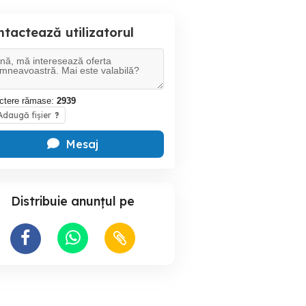
tactează utilizatorul
ctere rămase:
2939
daugă fișier
?
Mesaj
Distribuie anunțul pe