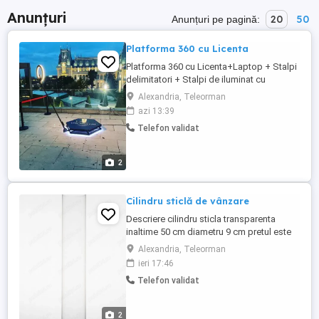
Anunțuri
20
50
Anunțuri pe pagină:
Platforma 360 cu Licenta
Platforma 360 cu Licenta+Laptop + Stalpi
delimitatori + Stalpi de iluminat cu
acumulatori + Go Pro 10 , pentru mai multe
Alexandria, Teleorman
detalii in privat, pretul este negociabil
azi 13:39
Telefon validat
2
Cilindru sticlă de vânzare
Descriere cilindru sticla transparenta
inaltime 50 cm diametru 9 cm pretul este
pe bucata; sticla este perfect transparenta
Alexandria, Teleorman
Cilindrul din sticla este cea mai simpla si
ieri 17:46
la indemana varianta de vaza. Il puteti
Telefon validat
folosi pentru un fir de floare scufundat cu
lumanare plutitoare in partea superioara. Il
...
2