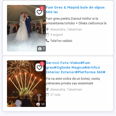
Fum Greu & Mașină bule de săpun
2
500 lei
Fum greu pentru Dansul mirilor si la
prezentarea tortului + Gheta carbonica la
sosirea invitațiilor + Mașină bule de săpun
Alexandria, Teleorman
pentru dansul mirilor. Toate la 500 lei.
4 august
Optionale: Arcada + stâlpi coloana +
Telefon validat
covor rosu - 300Lei Masini de baloane de
sapun -100Lei sau 200 lei 2 buc. Artificii
7
wiereless 4 ...
Servicii Foto-Video#Fum
1
greu#Oglinda Magica#Artificii
Interior Exterior#Platforma 360#
Fie ca este vorba de un botez, nunta,
petrecere privata sau eveniment
corporate, Oglinda Magică sau Platforma
Alexandria, Teleorman
360 nu trebuie sa lipseasca de la nici un
27 iulie
eveniment. Invitatii vor avea cele mai
frumoase amintiri si o experienta
10
distractiva. astfel incat invitatii sa
distribuie si sa pastreze amintirile ...