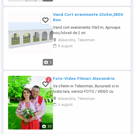
Vand Cort evenimente 10x5m,3800
Ron.
Vand cort evenimente 10x5 m, Aproape
nou,folosit de 2 ori
Alexandria, Teleorman
8 august
1
Foto-Video Filmari Alexandria
2
Va oferim in Teleorman, Bucuresti si in
toata tara, servicii FOTO / VIDEO cu
experienta . -Lucian.
Alexandria, Teleorman
6 august
10