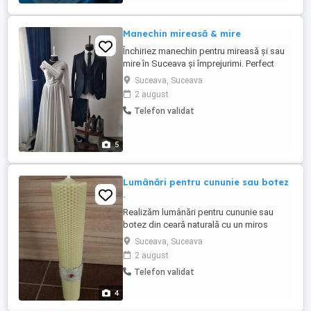
Manechin mireasă & mire
Închiriez manechin pentru mireasă și sau
mire în Suceava și împrejurimi. Perfect
pentru expunerea rochiei de mireasă și
Suceava, Suceava
pentru ședința foto în ziua nunții.
2 august
Manechinele au cadru de lemn și sunt
Telefon validat
reglabile. Preț: 150 lei manechin 200 lei
ambele manechine eveniment
5
Lumânări pentru cununie sau botez
.
Realizăm lumânări pentru cununie sau
botez din ceară naturală cu un miros
placut, cu următoarele dimensiuni:
Suceava, Suceava
Înălțime 41cm grosimea 2,5cm =15lei
2 august
Înălțime 41cm grosimea 3,5cm =30lei
Telefon validat
Înălțime 41cm grosimea 4,5cm =50lei
4