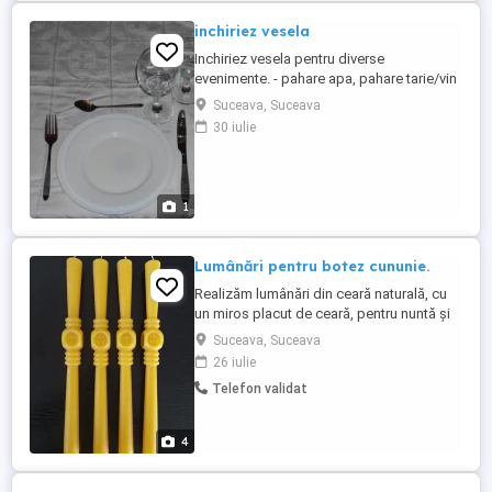
inchiriez vesela
Inchiriez vesela pentru diverse
evenimente. - pahare apa, pahare tarie/vin
- set lingurita, furculita, cutit - farfurie
Suceava, Suceava
medie si mare , albe opal scaune albe la
30 iulie
cerere
1
Lumânări pentru botez cununie.
Realizăm lumânări din ceară naturală, cu
un miros placut de ceară, pentru nuntă și
botez. Înălțime 50cm.Preț 80lei.
Suceava, Suceava
26 iulie
Telefon validat
4