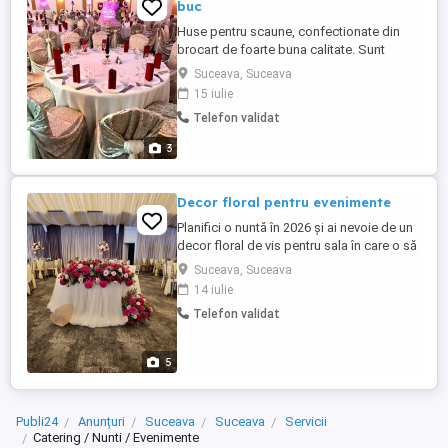
buc
Huse pentru scaune, confectionate din
brocart de foarte buna calitate. Sunt
disponibile 300 de buc.
Suceava, Suceava
15 iulie
Telefon validat
3
Decor floral pentru evenimente
Planifici o nuntă în 2026 și ai nevoie de un
decor floral de vis pentru sala în care o să
se desfășoare evenimentul? Suntem
Suceava, Suceava
alături de tine și îți pregătim cu drag: -
14 iulie
aranjamente florale din flori de mătase -
Telefon validat
suporți metalici -aranjamente mese miri -
arcada -panou foto -băncuță -coloane
romane pentru intrare -șevalet ...
5
Publi24
Anunțuri
Suceava
Suceava
Servicii
Catering / Nunti / Evenimente