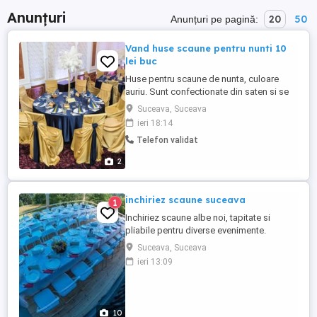
Anunțuri
20
50
Anunțuri pe pagină:
Vand huse scaune pentru nunti 10
lei buc
Huse pentru scaune de nunta, culoare
auriu. Sunt confectionate din saten si se
potrivesc oricarui decor elegant.
Suceava, Suceava
Disponibilitate 300 de bucati
ieri 18:14
Telefon validat
2
inchiriez scaune suceava
1
Inchiriez scaune albe noi, tapitate si
pliabile pentru diverse evenimente.
Suceava, Suceava
ieri 13:09
10