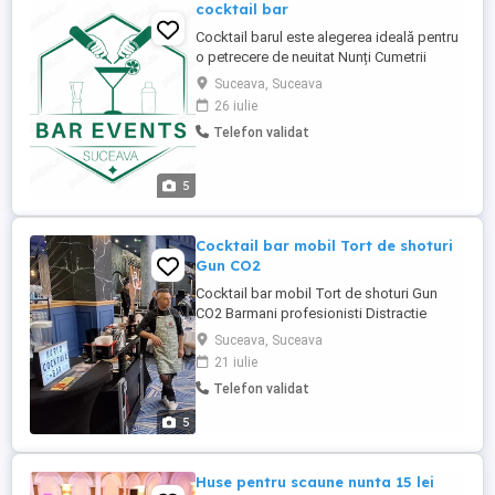
cocktail bar
Cocktail barul este alegerea ideală pentru
o petrecere de neuitat Nunți Cumetrii
Aniversări Petreceri corporate Reuniuni de
Suceava, Suceava
la terminarea liceului şi facultății Cere
26 iulie
ofertă: Bar mobil Tort de shoturi (Tortul
Telefon validat
mirelui) Barmani profesionişti, specializați
în arta mixologiei ...
5
Cocktail bar mobil Tort de shoturi
Gun CO2
Cocktail bar mobil Tort de shoturi Gun
CO2 Barmani profesionisti Distractie
maximă
Suceava, Suceava
21 iulie
Telefon validat
5
Huse pentru scaune nunta 15 lei