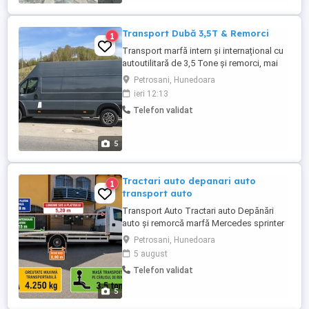
Transport Dubă 3,5T & Remorci
1
Transport marfă intern și internațional cu
autoutilitară de 3,5 Tone și remorci, mai
multe detalii la telefon- , fără mesaje, doar
Petrosani, Hunedoara
apel telefonic.
ieri 12:13
Telefon validat
5
Tractari auto depanari auto
1
transport auto
Transport Auto Tractari auto Depănări
auto și remorcă marfă Mercedes sprinter
316 CDi Iveco 70c17 7 tone masa maxima
Petrosani, Hunedoara
autorizată 4250 kg Rog și ofer seriozitate
5 august
maximă
Telefon validat
5