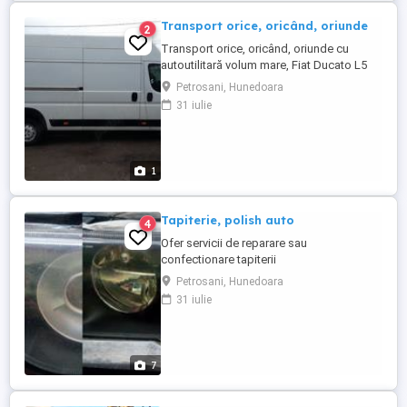
Transport orice, oricând, oriunde
2
Transport orice, oricând, oriunde cu
autoutilitară volum mare, Fiat Ducato L5
H3. Ofer factură. Firmă neplătitoare TVA.
Petrosani, Hunedoara
Preț 2,5 ron km, negociabil în funcție de
31 iulie
cursă. Relații la telefon: (Ștefan)
1
Tapiterie, polish auto
4
Ofer servicii de reparare sau
confectionare tapiterii
auto,volane,burduf,scaune,plafon etc.
Petrosani, Hunedoara
Polis auto si faruri, curatat tapiterie piele
31 iulie
sau sintetic. Tapitat piese de mobilier de
orice fel(paturi, canapele,scaune etc). Mai
multe detalii la telefon.
7