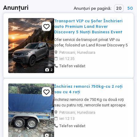
Anunțuri
20
50
Anunțuri pe pagină:
Transport VIP cu Șofer Închirieri
auto Premium Land Rover
Discovery 5 Nunți Business Event
Ofer servicii de transport privat VIP cu
șofer, folosind un Land Rover Discovery 5
HSE Luxury, model 2018, într-o stare
Petrosani, Hunedoara
impecabilă. Dacă îți dorești o experiență
ieri 12:35
premium, confort maxim și discreție,
Telefon validat
această mașină este alegerea ideală atât
2
pentru evenimente speciale, cât și pentru
deplasări de afaceri ...
Închiriez remorci 750kg-cu 2 roți
sau cu 4 roți
Închiriez remorci de 750 Kg cu două roți
sau cu patru roți, remorcile sunt aproape
noi, prețul este 100 lei pe zi, remorcile se
Petrosani, Hunedoara
preia din zona orașului Petroșani,mai
ieri 12:13
multe detalii la telefon - , nu răspund la
Telefon validat
mesaje doar la apel telefonic.
5