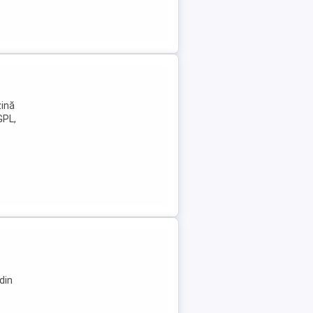
zină
GPL,
din