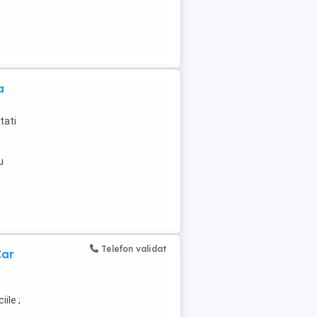
a
tati
u
Telefon validat
Car
ile ;