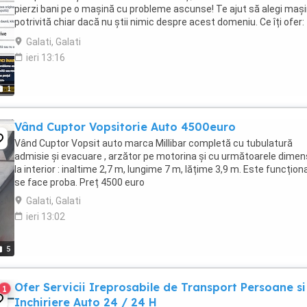
pierzi bani pe o mașină cu probleme ascunse! Te ajut să alegi maș
potrivită chiar dacă nu știi nimic despre acest domeniu. Ce îți ofer: 
Verificare ...
Galati, Galati
ieri 13:16
1
Vând Cuptor Vopsitorie Auto 4500euro
Vând Cuptor Vopsit auto marca Millibar completă cu tubulatură
admisie și evacuare , arzător pe motorina și cu următoarele dimen
la interior : inaltime 2,7 m, lungime 7 m, lățime 3,9 m. Este funcțion
se face proba. Preț 4500 euro
Galati, Galati
ieri 13:02
5
Ofer Servicii Ireprosabile de Transport Persoane si
1
Inchiriere Auto 24 / 24 H