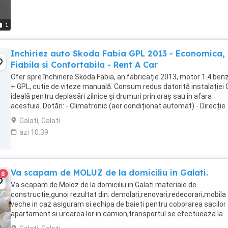
1
Inchiriez auto Skoda Fabia GPL 2013 - Economica,
Fiabila si Confortabila - Rent A Car
Ofer spre închiriere Skoda Fabia, an fabricație 2013, motor 1.4 ben
+ GPL, cutie de viteze manuală. Consum redus datorită instalației 
ideală pentru deplasări zilnice și drumuri prin oraș sau în afara
acestuia. Dotări: - Climatronic (aer condiționat automat) - Direcție
asistată - Geamuri ...
Galati, Galati
azi 10:39
Va scapam de MOLUZ de la domiciliu in Galati.
8
Va scapam de Moloz de la domiciliu in Galati materiale de
constructie,gunoi rezultat din: demolari,renovari,redecorari,mobila
veche in caz asiguram si echipa de baieti pentru coborarea sacilor 
apartament si urcarea lor in camion,transportul se efectueaza la
rampa de gunoi al Jud,Galati.