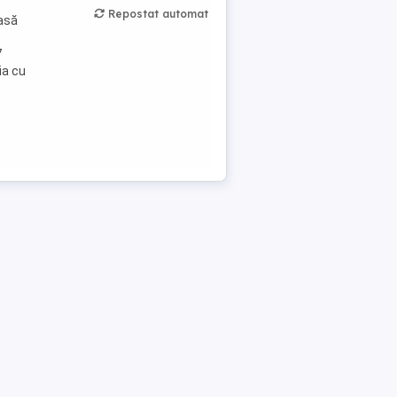
Repostat automat
oasă
7
ia cu