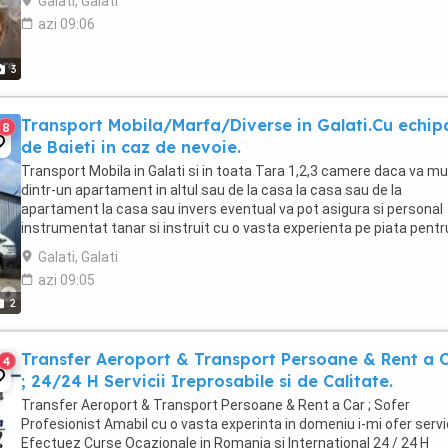
Galati, Galati
azi 09:06
3
Transport Mobila/Marfa/Diverse in Galati.Cu echip
8
de Baieti in caz de nevoie.
Transport Mobila in Galati si in toata Tara 1,2,3 camere daca va mu
dintr-un apartament in altul sau de la casa la casa sau de la
apartament la casa sau invers eventual va pot asigura si personal
instrumentat tanar si instruit cu o vasta experienta pe piata pentr
incarcare/descarcare a mobilei Dvs. ...
Galati, Galati
azi 09:05
2
Transfer Aeroport & Transport Persoane & Rent a 
4
; 24/24 H Servicii Ireprosabile si de Calitate.
Transfer Aeroport & Transport Persoane & Rent a Car ; Sofer
Profesionist Amabil cu o vasta experinta in domeniu i-mi ofer servici
Efectuez Curse Ocazionale in Romania si International 24 / 24 H