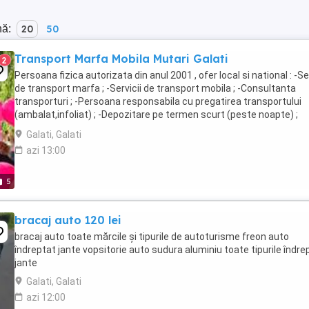
nă:
20
50
Transport Marfa Mobila Mutari Galati
2
Persoana fizica autorizata din anul 2001 , ofer local si national : -Ser
de transport marfa ; -Servicii de transport mobila ; -Consultanta
transporturi ; -Persoana responsabila cu pregatirea transportului
(ambalat,infoliat) ; -Depozitare pe termen scurt (peste noapte) ;
Telefon :
Galati, Galati
azi 13:00
5
bracaj auto 120 lei
bracaj auto toate mărcile și tipurile de autoturisme freon auto
îndreptat jante vopsitorie auto sudura aluminiu toate tipurile îndre
jante
Galati, Galati
azi 12:00