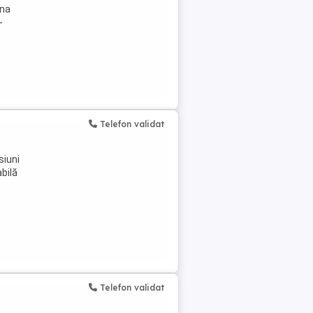
ina
-
Telefon validat
siuni
abilă
Telefon validat