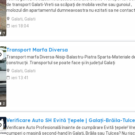
de transport Galati-Vreti sa scăpați de mobila veche sau gunoiul ,
molozul din apartamentul dumneavoastra nu ezitati sa ne contact
Evacuare Debarasare mobilier ...
Galati, Galati
ieri 18:04
9
Transport Marfa Diversa
Transport marfa Diversa-Nisip-Balastru-Piatra Sparta-Materiale d
construcții .Transportul se poate face și în județul Galați
Galati, Galati
ieri 13:41
2
Verificare Auto SH Evită Țepele | Galați-Brăila-Tulc
Verificare Auto Profesională înainte de cumpărare Evită țepele! Vre
cumperi o mașină second-hand în Galați, Brăila sau Tulcea? Nu ris