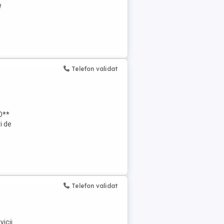
W
Telefon validat
O**
i de
Telefon validat
icii