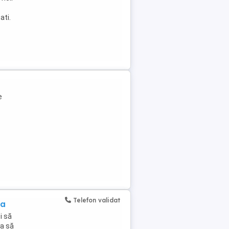
ati.
e
Telefon validat
ea
i să
ca să