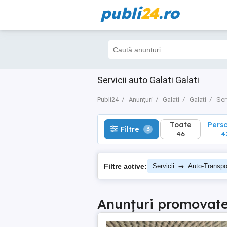
publi
24
.ro
Toate
Perso
Filtre
3
46
42
Servicii auto Galati Galati
Publi24
Anunțuri
Galati
Galati
Serv
Toate
Pers
Filtre
3
46
4
→
Filtre active:
Servicii
Auto-Transpor
Anunțuri promovat