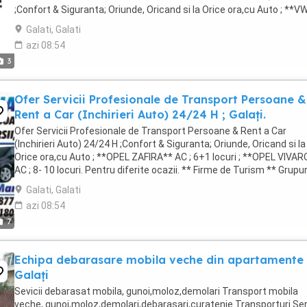
;Confort & Siguranta; Oriunde, Oricand si la Orice ora,cu Auto ; **V
CADDY** AC ; 6+1 locuri ; **OPEL ...
Galati, Galati
azi 08:54
3
Ofer Servicii Profesionale de Transport Persoane &
Rent a Car (Inchirieri Auto) 24/24 H ; Galați.
Ofer Servicii Profesionale de Transport Persoane & Rent a Car
(Inchirieri Auto) 24/24 H ;Confort & Siguranta; Oriunde, Oricand si la
Orice ora,cu Auto ; **OPEL ZAFIRA** AC ; 6+1 locuri ; **OPEL VIVAR
AC ; 8- 10 locuri. Pentru diferite ocazii. ** Firme de Turism ** Grupur
Turisti ** Pelerinaje ...
Galati, Galati
azi 08:54
7
Echipa debarasare mobila veche din apartamente
Galați
Sevicii debarasat mobila, gunoi,moloz,demolari Transport mobila
veche, gunoi,moloz,demolari,debarasari,curatenie Transporturi Serv