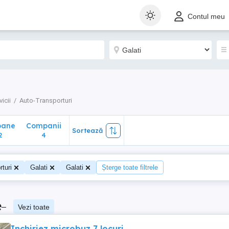
ane
Companii
Sortează
Contul meu
4
icii
Auto-Transporturi
oane
Companii
Sortează
2
4
turi
Galati
Galati
Șterge toate filtrele
e
–
Vezi toate
Inchiriez microbuz 7 locuri