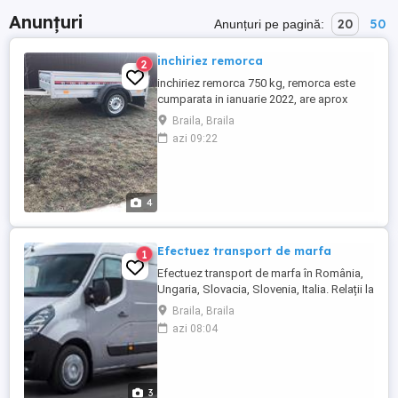
Anunțuri
20
50
Anunțuri pe pagină:
inchiriez remorca
2
inchiriez remorca 750 kg, remorca este
cumparata in ianuarie 2022, are aprox
1000 km.pret inchiriere 50 ron/ zi, la 3 zile
Braila, Braila
40 ron/zi este disponibila si la vanzare
azi 09:22
3800 ron
4
Efectuez transport de marfa
1
Efectuez transport de marfa în România,
Ungaria, Slovacia, Slovenia, Italia. Relații la
telefon.
Braila, Braila
azi 08:04
3