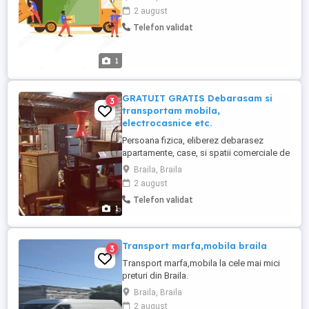
2 august
Telefon validat
1
GRATUIT GRATIS Debarasam si
3
transportam mobila,
electrocasnice etc.
Persoana fizica, eliberez debarasez
apartamente, case, si spatii comerciale de
mobila, electrocasnice, carti si diverse pe
Braila, Braila
care nu le mai folositi si de care doriti sa
2 august
scapati. Le transport cu duba mare.
Telefon validat
Serviciul este cu titlu gratuit, nu include
1
schimburi financiare de ambele parti.
Cerem si oferim ...
Transport marfa,mobila braila
3
Transport marfa,mobila la cele mai mici
preturi din Braila.
Braila, Braila
2 august