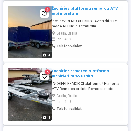
Închiriez platforma remorca ATV
3
moto prelata
Închiriez REMORICI auto ! Avem diferite
modele ! Prețuri accesibile !
Braila, Braila
ieri 14:19
Telefon validat
4
Închiriez remorca platforma
3
închirieri auto Braila
INCHIERI REMORICI platforme ! Remorca
ATV Remorca prelata Remorca moto
Remorca utilaje Remorca Transportt auto !
Braila, Braila
Prețuri accesibile
ieri 14:18
Telefon validat
4