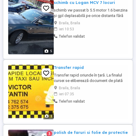
schimb cu Logan MCV 7 locuri
schimb vw passat b 5.5 motor 1.6 benzina
și gpl deplasabilă pe orice distanta fără
probleme mai multe detalii ofer in privat
Braila, Braila
SCHIMB CU LOGAN MCV 7 LOCURI DE
ieri 10:53
PREFERAT DIESEL
Telefon validat
5
Transfer rapid
Transfer rapid oriunde în țară. La finalul
cursei se eliberează document de plată
pentru decontarea călătoriei. Pentru detalii
Braila, Braila
și rezervări sunați la numărul de telefon:
ieri 07:35
Telefon validat
1
polish de faruri si folie de protectie
3