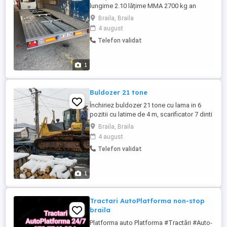
lungime 2.10 lățime MMA 2700 kg an
fabricație 2022 anvelope noi r14 C 2
Braila, Braila
rampe preț 2900 cu TVA inclus se face
4 august
factura fiscal pe loc acte valabile
Telefon validat
1
Buldozer 21 tone
Închiriez buldozer 21 tone cu lama in 6
pozitii cu latime de 4 m, scarificator 7 dinti
Braila, Braila
4 august
Telefon validat
1
Tractari AutoPlatforma non-stop
braila
Platforma auto Platforma #Tractări #Auto-