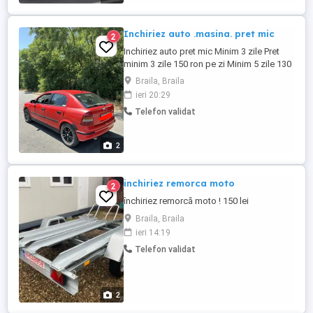
Inchiriez auto .masina. pret mic
2
Inchiriez auto pret mic Minim 3 zile Pret
minim 3 zile 150 ron pe zi Minim 5 zile 130
ron pe zi Minim 10 zile 120 ron Masinile.au
Braila, Braila
aer conditonat Consum mic Doar
ieri 20:29
persoana serioase
Telefon validat
2
inchiriez remorca moto
2
închiriez remorcă moto ! 150 lei
Braila, Braila
ieri 14:19
Telefon validat
2