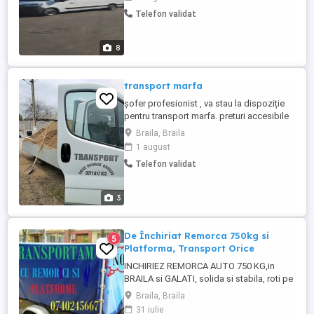
Telefon validat
8
transport marfa
șofer profesionist , va stau la dispoziție
pentru transport marfa. preturi accesibile
Braila, Braila
1 august
Telefon validat
3
De Închiriat Remorca 750kg si
5
Platforma, Transport Orice
INCHIRIEZ REMORCA AUTO 750 KG,in
BRAILA si GALATI, solida si stabila, roti pe
14' in 5 presoane, respectand normele
Braila, Braila
Europene. REMORCA poate fi folosită
31 iulie