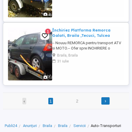
pentru transportul intern si international de
bunuri voluminoase etc. NOU si
PLATFORMA de L-4m si l-1,8m la pret fara
2
concurenta. NOUUU : -- Nouuu ...
Închiriez Platforma Remorca
1
Galati, Braila ,Tecuci, Tulcea
-- Nouuu REMORCA pentru transport ATV
si MOTO.-- Ofer spre INCHIRIERE o
platforma in strare foarte buna.
Braila, Braila
Dimensiuni suprafetei de incarcare 410cm
31 iulie
lungime 200cm latime. anvelope noi.
Sarcina e de 2 T. E inmatriculata cu toate
actele la zi.ORCA. si PLATFORMA la preturi
1
Negociabile. NOUUU : -Transport ...
›
‹
1
2
Publi24
Anunțuri
Braila
Braila
Servicii
Auto-Transporturi