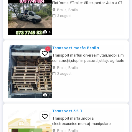
Platforma #Trailer #Recupertor-Auto # 07
trei 77 patru 9 opt 24 # Tractari auto, firma
Braila, Braila
autorizata Non-stop 24h 24h 7 7 pe orice
3 august
distanță ! Recuperări autoturisme defecte
avariate, inclusiv care nu pornesc sau au
roțile blocate. Transportul persoanelor nil
4
...
Transport marfa Braila
1
Transport mărfuri diverse,mutari,mobila,materi
construcții,stupi in pastoral,utilaje agricole cu
Ford
Braila, Braila
tranzit,bena4,20/2,10.Experienta,seriozitate,pre
2 august
negociabile.
8
Transport 3.5 T
Transport marfa .mobila
electrocasnice.montaj .manipulare
Braila, Braila