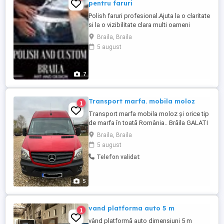
pentru faruri
Polish faruri profesional.Ajuta la o claritate
si la o vizibilitate clara multi oameni
cunpara becuri mai puternice crezand ca
Braila, Braila
asa va lumina mai bine farurile nu e acolo
5 august
cauza ci din cauza matuiri.Folie de
protectie pentru faruri la ce ajuta?Folia
este special conceputa pentru a proteja
7
farurile de razele ...
Transport marfa. mobila moloz
1
Transport marfa mobila moloz și orice tip
de marfa în toată România.. Brăila GALATI
BUZAU BUCUREȘTI RÂMNICU VÂLCEA
Braila, Braila
PITEȘTI SIBIU. etc
5 august
Telefon validat
5
vand platforma auto 5 m
1
vând platformă auto dimensiuni 5 m