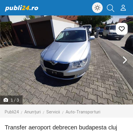
publi
24
.ro
1
/ 3
Publi24
Anunțuri
Servicii
Auto-Transporturi
Transfer aeroport debrecen budapesta cluj