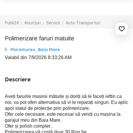
Publi24
Anunțuri
Servicii
Auto-Transporturi
Polimerizare faruri matuite
Maramures
,
Baia Mare
Valabil din 7/9/2026 8:33:26 AM
Descriere
Aveți farurile mașinii mătuite și doriți să le faceți ieftin ca
noi, va pot oferi alternativa să vi le reparați singuri. Eu aplic
apoi statul de protecție prin polimerizare.
Ofer cele necesare, este necesar să veniți cu mașina la
garajul meu din Baia Mare.
Ofer și polish complet .
Polimerizarea vă costă doar 30 Ron far.