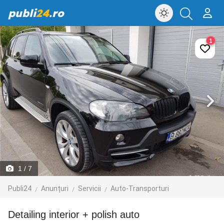
publi
24
.ro
1
1
/ 7
Publi24
Anunțuri
Servicii
Auto-Transporturi
Detailing interior + polish auto