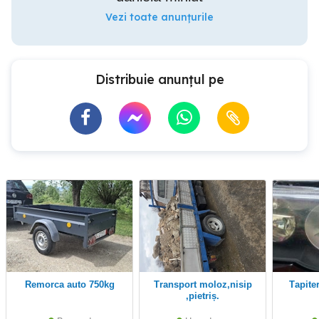
Vezi toate anunțurile
Distribuie anunțul pe
Remorca auto 750kg
Transport moloz,nisip
Tapite
,pietriș.