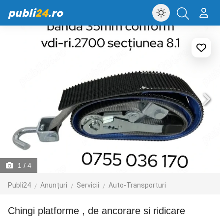
publi
24
.ro
1
/ 4
Publi24
Anunțuri
Servicii
Auto-Transporturi
Chingi platforme , de ancorare si ridicare