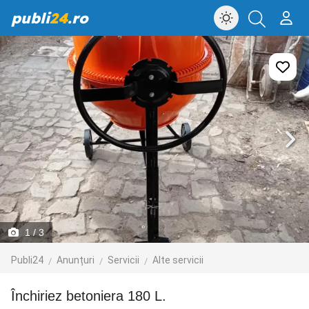
publi
24
.ro
1
/ 3
Publi24
Anunțuri
Servicii
Alte servicii
Închiriez betoniera 180 L.