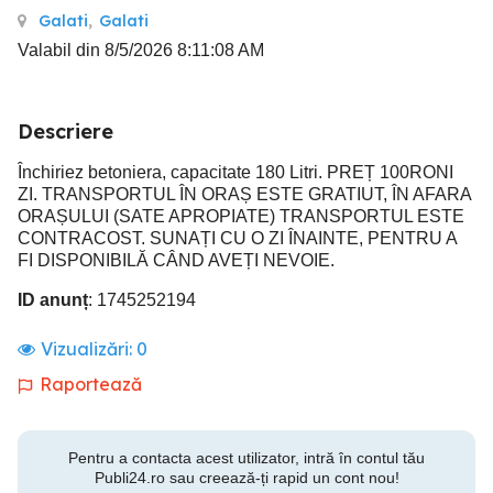
Galati
,
Galati
Valabil din 8/5/2026 8:11:08 AM
Descriere
Închiriez betoniera, capacitate 180 Litri. PREȚ 100RONI
ZI. TRANSPORTUL ÎN ORAȘ ESTE GRATIUT, ÎN AFARA
ORAȘULUI (SATE APROPIATE) TRANSPORTUL ESTE
CONTRACOST. SUNAȚI CU O ZI ÎNAINTE, PENTRU A
FI DISPONIBILĂ CÂND AVEȚI NEVOIE.
ID anunț
: 1745252194
Vizualizări:
0
Raportează
Pentru a contacta acest utilizator, intră în contul tău
Publi24.ro sau creează-ți rapid un cont nou!