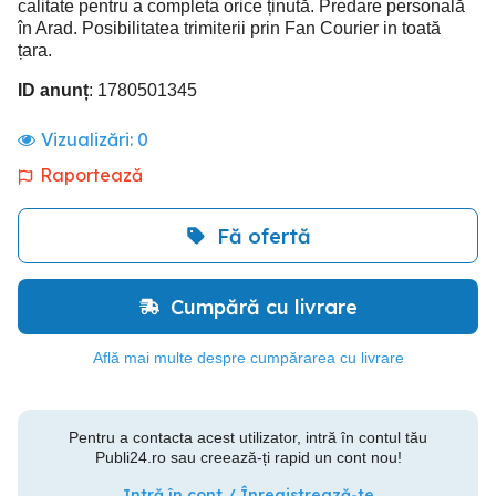
calitate pentru a completa orice ținută. Predare personală
în Arad. Posibilitatea trimiterii prin Fan Courier in toată
țara.
ID anunț
: 1780501345
Vizualizări:
0
Raportează
Fă ofertă
Cumpără cu livrare
Află mai multe despre cumpărarea cu livrare
Pentru a contacta acest utilizator, intră în contul tău
Publi24.ro sau creează-ți rapid un cont nou!
Intră în cont / Înregistrează-te