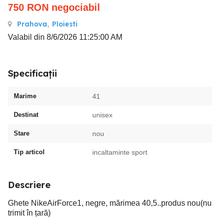
750
RON
negociabil
Prahova
,
Ploiesti
Valabil din 8/6/2026 11:25:00 AM
Specificații
Marime
41
Destinat
unisex
Stare
nou
Tip articol
incaltaminte sport
Descriere
Ghete NikeAirForce1, negre, mărimea 40,5..produs nou(nu
trimit în țară)