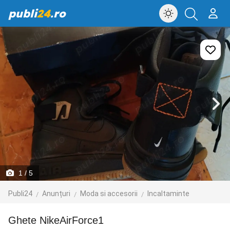
publi
24
.ro
1
/ 5
Publi24
Anunțuri
Moda si accesorii
Incaltaminte
Ghete NikeAirForce1