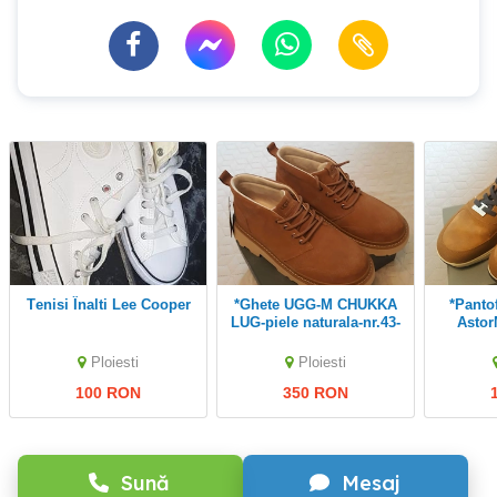
Tenisi Înalti Lee Cooper
*Ghete UGG-M CHUKKA
*Pantofi sport Bugatti
LUG-piele naturala-nr.43-
Astor
44
Ploiesti
Ploiesti
100 RON
350 RON
Sună
Mesaj