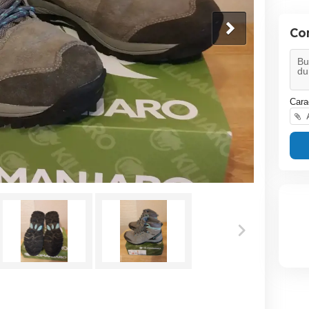
Co
Cara
A