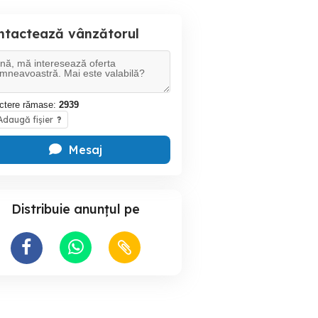
ntactează vânzătorul
ctere rămase:
2939
daugă fișier
?
Mesaj
Distribuie anunțul pe