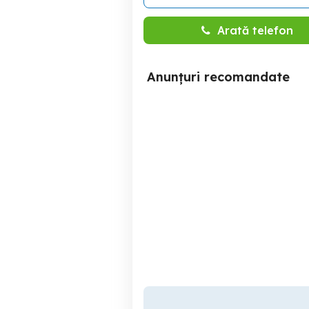
Arată telefon
Anunțuri recomandate
Vând pantofi sport femei
Lot Adidași
Rieker
Jo
Adjud
65 RON