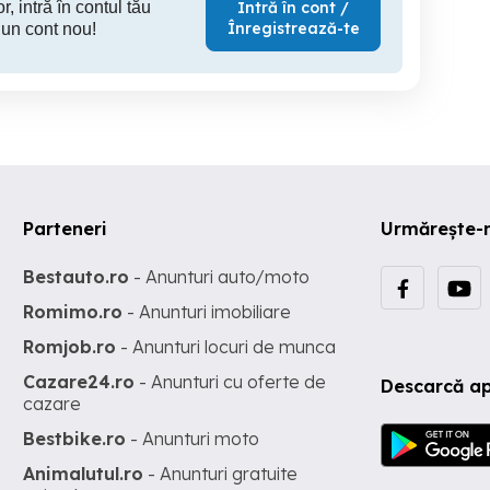
r, intră în contul tău
Intră în cont /
Înregistrează-te
 un cont nou!
Parteneri
Urmărește-
Bestauto.ro
- Anunturi auto/moto
Romimo.ro
- Anunturi imobiliare
Romjob.ro
- Anunturi locuri de munca
Cazare24.ro
- Anunturi cu oferte de
Descarcă ap
cazare
Bestbike.ro
- Anunturi moto
Animalutul.ro
- Anunturi gratuite