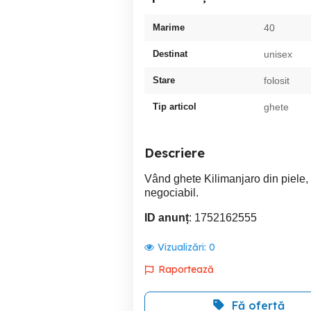
Marime
40
Destinat
unisex
Stare
folosit
Tip articol
ghete
Descriere
Vând ghete Kilimanjaro din piele, 
negociabil.
ID anunț
: 1752162555
Vizualizări:
0
Raportează
Fă ofertă