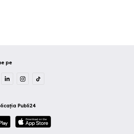
ne pe
licația Publi24