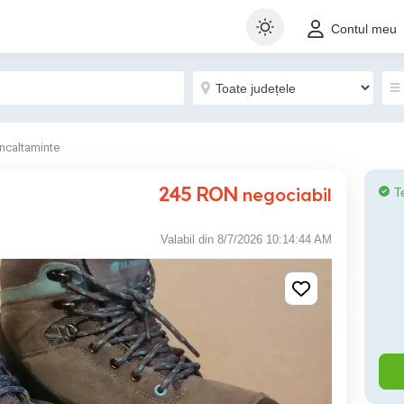
Contul meu
Incaltaminte
245
RON
negociabil
T
Valabil din 8/7/2026 10:14:44 AM