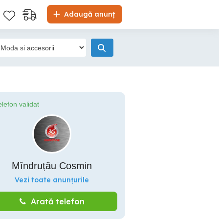
Adaugă anunț
elefon validat
Mîndruțău Cosmin
Vezi toate anunțurile
Arată telefon