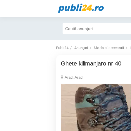
publi
24
.ro
Publi24
Anunțuri
Moda si accesorii
ghete kilimanjaro nr 40
Arad
,
Arad