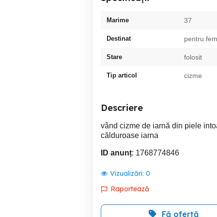
Marime
37
Destinat
pentru fem
Stare
folosit
Tip articol
cizme
Descriere
vând cizme de iarnă din piele int
călduroase iarna
ID anunț
: 1768774846
Vizualizări:
0
Raportează
Fă ofertă