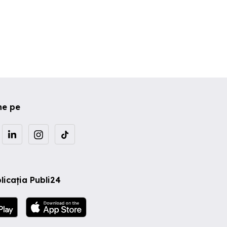
ne pe
licația Publi24