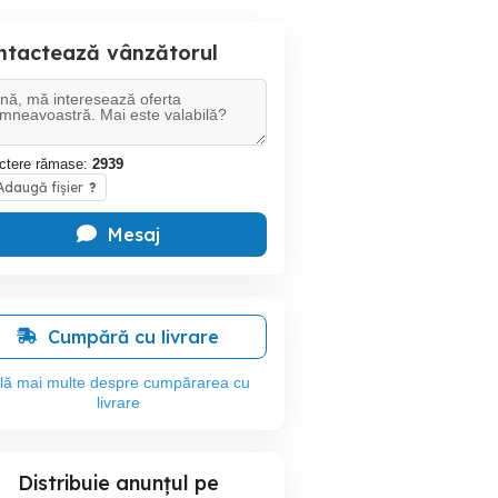
ntactează vânzătorul
ctere rămase:
2939
daugă fișier
?
Mesaj
Cumpără cu livrare
flă mai multe despre cumpărarea cu
livrare
Distribuie anunțul pe