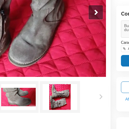
Co
Cara
A
A