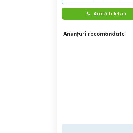
Arată telefon
Anunțuri recomandate
Trailgrip 37 - moncler
black friday de vara de la
Bacau
1,400 RON