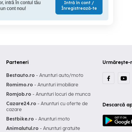
r, intră în contul tău
Intră în cont /
Înregistrează-te
 un cont nou!
Parteneri
Urmărește-
Bestauto.ro
- Anunturi auto/moto
Romimo.ro
- Anunturi imobiliare
Romjob.ro
- Anunturi locuri de munca
Cazare24.ro
- Anunturi cu oferte de
Descarcă ap
cazare
Bestbike.ro
- Anunturi moto
Animalutul.ro
- Anunturi gratuite