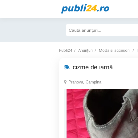
publi
24
.ro
Publi24
Anunțuri
Moda si accesorii
cizme de iarnă
Prahova
,
Campina