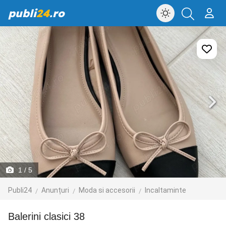
publi
24
.ro
1
/ 5
Publi24
Anunțuri
Moda si accesorii
Incaltaminte
balerini clasici 38