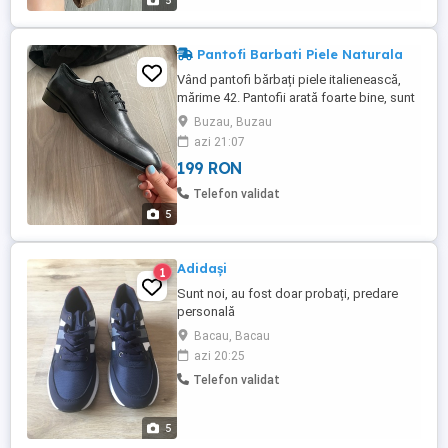
5
Pantofi Barbati Piele Naturala
Vând pantofi bărbați piele italienească,
mărime 42. Pantofii arată foarte bine, sunt
comozi și extrem de finuti.
Buzau, Buzau
azi 21:07
199 RON
Telefon validat
5
Adidași
1
Sunt noi, au fost doar probați, predare
personală
Bacau, Bacau
azi 20:25
Telefon validat
5