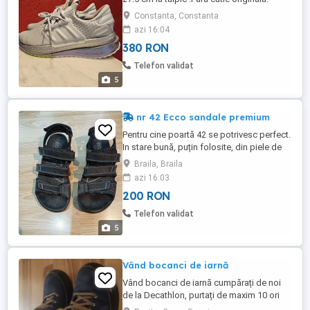
Constanta, Constanta
azi 16:04
380 RON
Telefon validat
5
nr 42 Ecco sandale premium
Pentru cine poartă 42 se potrivesc perfect.
In stare bună, puțin folosite, din piele de
iac, nu au niciun defect.
Braila, Braila
azi 16:03
200 RON
Telefon validat
5
Vând bocanci de iarnă
Vând bocanci de iarnă cumpărați de noi
de la Decathlon, purtați de maxim 10 ori
preț 90lei, în stare foarte bună, marimea 42