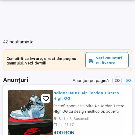
42 Incaltaminte
Vezi anunțuri
Cumpără cu livrare, direct din pagina
cu livrare
anunțului.
Vezi detalii
Anunțuri
20
50
Anunțuri pe pagină:
adidasi NIKE Air Jordan 1 Retro
High OG
Pantofi sport inalti NIke Air Jordan 1 retro
HIgh OG cu design multicolor, potriviti
pentru iesiri casual sau antrenamente.
Sector 3, Bucuresti
Culoare University Blue ! Confortabili si
azi 21:17
moderni, acesti pantofi sunt alegerea
400 RON
perfecta pentru orice ocazie. Incaltarile