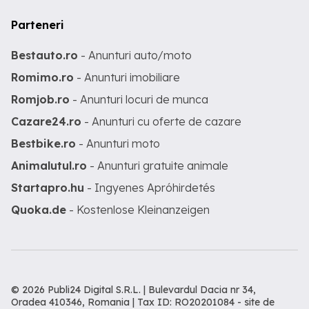
Parteneri
Bestauto.ro
- Anunturi auto/moto
Romimo.ro
- Anunturi imobiliare
Romjob.ro
- Anunturi locuri de munca
Cazare24.ro
- Anunturi cu oferte de cazare
Bestbike.ro
- Anunturi moto
Animalutul.ro
- Anunturi gratuite animale
Startapro.hu
- Ingyenes Apróhirdetés
Quoka.de
- Kostenlose Kleinanzeigen
© 2026 Publi24 Digital S.R.L. | Bulevardul Dacia nr 34,
Oradea 410346, Romania | Tax ID: RO20201084 -
site de