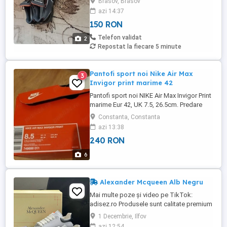
Brasov, Brasov
azi 14:37
150 RON
Telefon validat
2
Repostat la fiecare 5 minute
Pantofi sport noi Nike Air Max
3
Invigor print marime 42
Pantofi sport noi NIKE Air Max Invigor Print
marime Eur 42, UK 7.5, 26.5cm. Predare
personala.
Constanta, Constanta
azi 13:38
240 RON
6
Alexander Mcqueen Alb Negru
Mai multe poze și video pe TikTok:
adisez.ro Produsele sunt calitate premium
MODEL UNISEX Marimi: : 40 | 41 | 42 | 43 |
1 Decembrie, Ilfov
44 Adidasi Alexander Mcqueen Alb &
azi 12:54