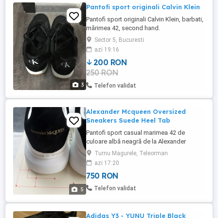
Pantofi sport originali Calvin Klein
Pantofi sport originali Calvin Klein, barbati,
mărimea 42, second hand.
Sector 5, Bucuresti
azi 19:16
200 RON
250 RON
3
Telefon validat
Alexander Mcqueen Oversized
Sneakers Suede Heel Tab
Pantofi sport casual marimea 42 de
culoare albă neagră de la Alexander
McQueen. Un design modern și elegant,
Turnu Magurele, Teleorman
perfect pentru orice ocazie. O pereche de
azi 17:20
pantofi care adaugă un plus de stil
750 RON
oricărei ținute.
Telefon validat
5
Adidas Y3 - YUNU Triple Black