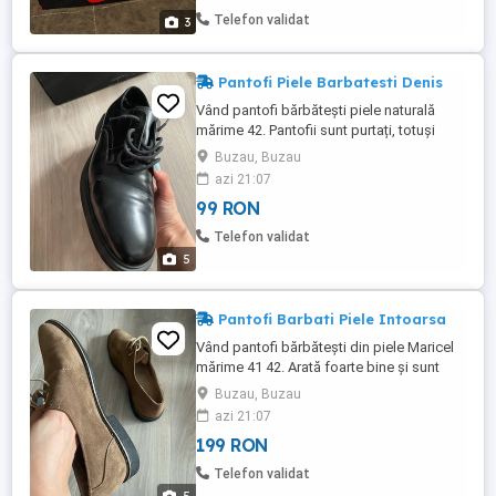
sunt absolut noi, primite cadou, dar mici
Telefon validat
3
din pacate. ...
Pantofi Piele Barbatesti Denis
Vând pantofi bărbătești piele naturală
mărime 42. Pantofii sunt purtați, totuși
arată bine.
Buzau, Buzau
azi 21:07
99 RON
Telefon validat
5
Pantofi Barbati Piele Intoarsa
Vând pantofi bărbătești din piele Maricel
mărime 41 42. Arată foarte bine și sunt
foarte comozi.
Buzau, Buzau
azi 21:07
199 RON
Telefon validat