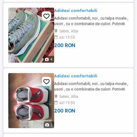
Adidasi comfortabili
Adidasi comfortabili, noi , cu talpa moale ,
usori , cu o combinatie de culori. Potriviti
pentru orice activitate sportiva sau casual.
Sebes, Alba
O alegere excelenta pentru confortul
azi 19:53
picioarelor tale! Marca Cropp!
200 RON
4
Adidasi comfortabili
Adidasi comfortabili, noi , cu talpa moale ,
usori , cu o combinatie de culori. Potriviti
pentru orice activitate sportiva sau casual.
Sebes, Alba
O alegere excelenta pentru confortul
azi 19:50
picioarelor tale! Marca Cropp!
200 RON
1