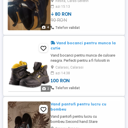
Resita, Caras-Severin
,impermeabili,nu trimit în țară pe curier,
azi 15:13
doar predare personală.
80 RON
90 RON
4
Telefon validat
Vand bocanci pentru munca la
cutie
Vand bocanci pentru munca de culoare
neagra. Perfecti pentru a fi folositi in
diverse medii de lucru. Mărimea 42
Calarasi, Calarasi
azi 14:38
100 RON
Telefon validat
2
Vand pantofi pentru lucru cu
bombeu
Vand pantofi pentru lucru cu
bombeu.Second hand.Stare
buna.Marimea 42.Preț 150 de ron