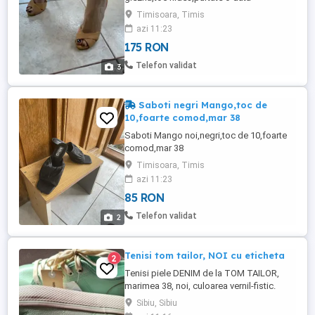
Timisoara, Timis
azi 11:23
175 RON
Telefon validat
3
Saboti negri Mango,toc de
10,foarte comod,mar 38
Saboti Mango noi,negri,toc de 10,foarte
comod,mar 38
Timisoara, Timis
azi 11:23
85 RON
Telefon validat
2
Tenisi tom tailor, NOI cu eticheta
2
Tenisi piele DENIM de la TOM TAILOR,
marimea 38, noi, culoarea vernil-fistic.
Comozi, moderni, NOI DOAR PREDARE
Sibiu, Sibiu
PERSONALA IN SIBIU