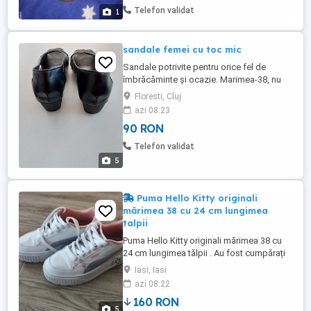
Telefon validat
1
sandale femei cu toc mic
Sandale potrivite pentru orice fel de
îmbrăcăminte și ocazie. Marimea-38, nu
trimit prin curierat.
Floresti, Cluj
azi 08:23
90 RON
Telefon validat
5
Puma Hello Kitty originali
mărimea 38 cu 24 cm lungimea
talpii
Puma Hello Kitty originali mărimea 38 cu
24 cm lungimea tălpii . Au fost cumpărați
din Italia anul trecut și au fost purtați o
Iasi, Iasi
singura data. Anul asta au rămas mici .
azi 08:22
160 RON
5