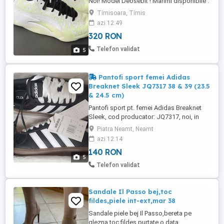
Noi! Model Deosebit ! Marimi disponibile :
38.5 Cod Produs Nike DV3869 110 Adidasi
Timisoara, Timis
vin fara Cutia originala Nu fac Schimburi,
azi 12:49
Pozele Sunt Reale !! Predare personala in
320 RON
Timisoara. Vizitati si celelalte anunturi,
Colectii Rare, Editii Limitate, Modele
Telefon validat
5
Deosebite ...
Pantofi sport femei Adidas
Breaknet Sleek JQ7317 38 & 39 (23.5
& 24.5 cm)
Pantofi sport pt. femei Adidas Breaknet
Sleek, cod producator: JQ7317, noi, in
cutii, cu etichete, marimile 38 si 39.33
Piatra Neamt, Neamt
(23.5cm si 24,5cm), pret 140 de lei bucata.
azi 12:14
Sireturi albe si negre incluse! Prefer
140 RON
predare personala in Piatra Neamt Iasi.
5
Produse originale, puteti verifica dupa
Telefon validat
codul producatorului ...
Sandale Il Passo bej,toc
fildes,piele int-ext,mar 38
Sandale piele bej Il Passo,bereta pe
glezna,toc fildes,purtate o data