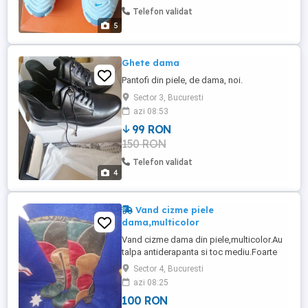
de pe toată suprafața adidasului. Au fost
Telefon validat
încălțați o singură ...
5
Ghete dama
Pantofi din piele, de dama, noi.
Sector 3, Bucuresti
azi 08:53
99 RON
150 RON
Telefon validat
4
Vand cizme piele
dama,multicolor
Vand cizme dama din piele,multicolor.Au
talpa antiderapanta si toc mediu.Foarte
comode ,atat pt.iarna,cat si pt
Sector 4, Bucuresti
toamna.Marimea este 38.Sunt made
azi 08:25
Portugalia.
100 RON