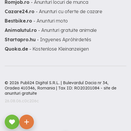
Romjob.ro
- Anunturi locuri de munca
Cazare24.ro
- Anunturi cu oferte de cazare
Bestbike.ro
- Anunturi moto
Animalutul.ro
- Anunturi gratuite animale
Startapro.hu
- Ingyenes Apróhirdetés
Quoka.de
- Kostenlose Kleinanzeigen
© 2026 Publi24 Digital S.R.L. | Bulevardul Dacia nr 34,
Oradea 410346, Romania | Tax ID: RO20201084 -
site de
anunturi gratuite
26.08.06.c0c206c