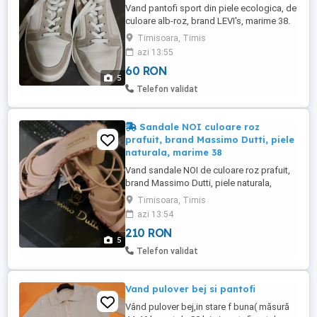
Vand pantofi sport din piele ecologica, de
culoare alb-roz, brand LEVI's, marime 38.
Sunt purtati dar in stare foarte buna, nu au
Timisoara, Timis
defecte, dupa cum se vede in poze.
azi 13:55
60 RON
5
Telefon validat
Sandale NOI culoare roz
prafuit, brand Massimo Dutti, piele
naturala, marime 38
Vand sandale NOI de culoare roz prafuit,
brand Massimo Dutti, piele naturala,
marimea 38. Sunt nepurtate, nu au niciun
Timisoara, Timis
defect. Dimensiunile sunt masurate in
azi 13:54
poze.
210 RON
5
Telefon validat
Vand pulover bej si pantofi
Vând pulover bej,in stare f buna( măsură