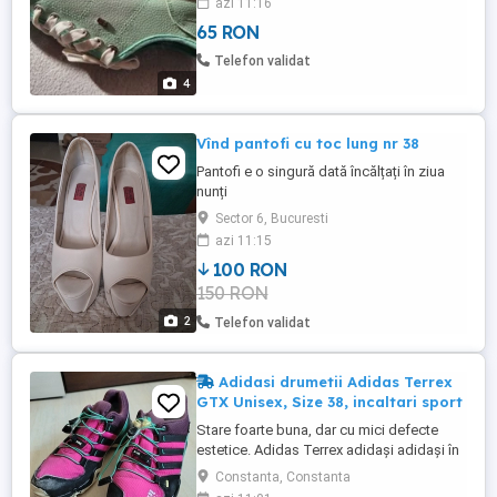
azi 11:16
65 RON
Telefon validat
4
Vînd pantofi cu toc lung nr 38
Pantofi e o singură dată încălțați în ziua
nunți
Sector 6, Bucuresti
azi 11:15
100 RON
150 RON
2
Telefon validat
Adidasi drumetii Adidas Terrex
GTX Unisex, Size 38, incaltari sport
Stare foarte buna, dar cu mici defecte
estetice. Adidas Terrex adidași adidași în
mărimea 39. Pantofii au membrana Gore-
Constanta, Constanta
Tex care oferă densitatea apei și