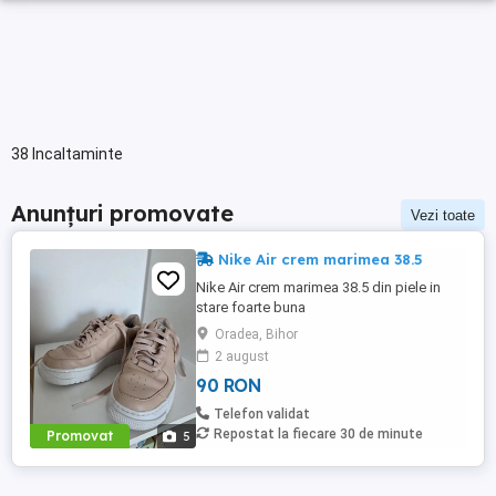
38 Incaltaminte
Anunțuri promovate
Vezi toate
Nike Air crem marimea 38.5
Nike Air crem marimea 38.5 din piele in
stare foarte buna
Oradea, Bihor
2 august
90 RON
Telefon validat
Repostat la fiecare 30 de minute
Promovat
5