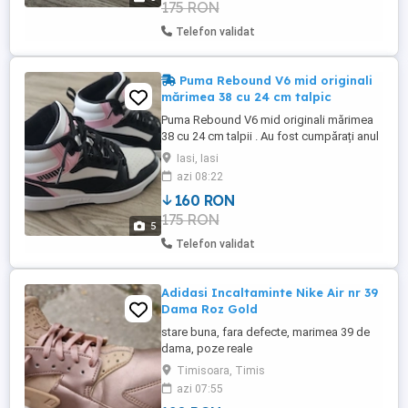
175 RON
Telefon validat
Puma Rebound V6 mid originali
mărimea 38 cu 24 cm talpic
Puma Rebound V6 mid originali mărimea
38 cu 24 cm talpii . Au fost cumpărați anul
trecut din Italia și purtați o singura dată.
Iasi, Iasi
Anul asta au rămas mici .
azi 08:22
160 RON
175 RON
5
Telefon validat
Adidasi Incaltaminte Nike Air nr 39
Dama Roz Gold
stare buna, fara defecte, marimea 39 de
dama, poze reale
Timisoara, Timis
azi 07:55