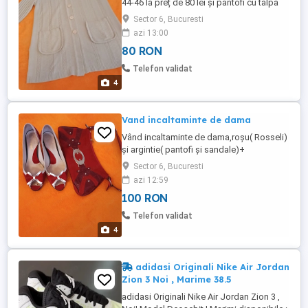
44-46 la preț de 80 lei și pantofi cu talpa
ortopedica,bej,in stare f buna( preț 60)
Sector 6, Bucuresti
azi 13:00
80 RON
Telefon validat
4
Vand incaltaminte de dama
Vând incaltaminte de dama,roșu( Rosseli)
și argintie( pantofi și sandale)+
posetutele.
Sector 6, Bucuresti
azi 12:59
100 RON
Telefon validat
4
adidasi Originali Nike Air Jordan
Zion 3 Noi , Marime 38.5
adidasi Originali Nike Air Jordan Zion 3 ,