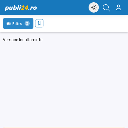
publi
24
.ro
Filtre
2
Versace Incaltaminte