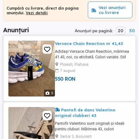
Vezi anunțuri
Cumpără cu livrare, direct din pagina
cu livrare
anunțului.
Vezi detalii
Anunțuri
20
50
Anunțuri pe pagină:
Versace Chain Reaction nr 41,43
Adidași Versace Chain Reaction, mărimea
41.43, noi, cu etichetă. Culori variate. Stil
cool și confortabil pentru orice
Ploiesti, Prahova
ocazie.Ușor negociabil.
7 august
550 RON
5
Pantofi de dans Valentino
original clubberi 43
Pantofii Valentino sunt originali şi ideali
pentru cluburi. Mărimea 43, culori
multiple.Închidere cu șireturi. Oferă-ți un
Sector 3, Bucuresti