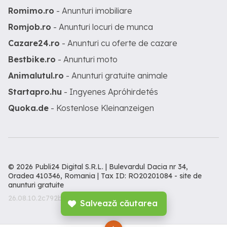
Romimo.ro
- Anunturi imobiliare
Romjob.ro
- Anunturi locuri de munca
Cazare24.ro
- Anunturi cu oferte de cazare
Bestbike.ro
- Anunturi moto
Animalutul.ro
- Anunturi gratuite animale
Startapro.hu
- Ingyenes Apróhirdetés
Quoka.de
- Kostenlose Kleinanzeigen
© 2026 Publi24 Digital S.R.L. | Bulevardul Dacia nr 34,
Oradea 410346, Romania | Tax ID: RO20201084 -
site de
anunturi gratuite
26.08.10.2c792b3
Salvează căutarea